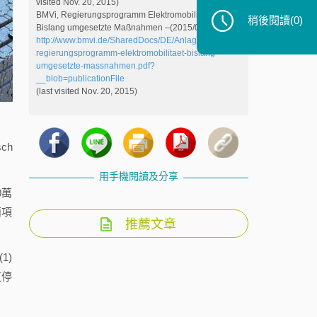
visited Nov. 20, 2015)
BMVi, Regierungsprogramm Elektromobilität–
稍後閱讀
(0)
Bislang umgesetzte Maßnahmen –(2015/08/14),
http://www.bmvi.de/SharedDocs/DE/Anlage/Digitales/
regierungsprogramm-elektromobilitaet-bislang-
umgesetzte-massnahmen.pdf?
__blob=publicationFile
(last visited Nov. 20, 2015)
ch
用手機閱讀及分享
0萬
兩項
推薦文章
1)
道停