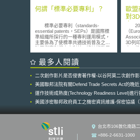
何謂「標準必要專利」？
歐盟
對3
向，
標準必要專利（standards-
202
essential patents，SEPs）是國際標
（Euro
準組織所採行的一種專利運用模式，
Asso
主要係為了使標準共通技術普及之同
3D列
時平衡專利權人之利益，將技術發展
交一份立
中重要的標準共通技術結合專利保
pap
護，同時均要求專利權人須簽署
指令》（D
最多人閱讀
FRAND（Fair，Reasonable and
legal 
Non-discriminatory）條款，以公平、
發布《設
二次創作影片是否侵害著作權-以谷阿莫二次創作
合理、無歧視之原則收取合理數額之
Regul
專利授權費供標準化組織成員有償使
Comm
美國聯邦法院有關Defend Trade Secrets Act
用。然而，因專利本身即是一種合法
未進行
壟斷，是以標準必要專利之授權模式
運作技術成熟度(Technology Readiness Level)
效的法
可實現利益最大化；但涉及到具高度
進行修
美國涉密聯邦政府員工之機密資訊維護-保密協議（Non-disc
共通性又難以迴避的技術時，應當避
月提出修
NDA）之使用
免少數專利權人濫用專利權和市場壟
直以來
斷。因此，專利權人和被授權人之
的智慧
間，對於收取合理專利授權費之議
修法時
台北市106敦化南路二
題，在一直無法取得共識之下，往往
ECT
訴諸法律解決。從美國聯邦法院涉及
CAD
+886-2-6631-1000
標準必要專利侵權之訴訟案例，可看
介，檔