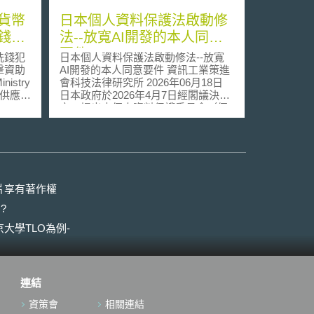
貨幣
日本個人資料保護法啟動修
錢及
法--放寬AI開發的本人同意
要件
洗錢犯
日本個人資料保護法啟動修法--放寬
擊資助
AI開發的本人同意要件 資訊工業策進
stry
會科技法律研究所 2026年06月18日
幣供應商
日本政府於2026年4月7日經閣議決
y
定，提出由個人資料保護委員會（個
日生效，
人情報保護委員会，下稱PPC）研擬
應商納
之《個人資料之保護等相關法律部分
蘭金融
修正法律案》（個人情報の保護に関
する法律等の一部を改正する法律
虛擬貨幣供
案，下稱修正草案），並送請第221
回特別國會審議；眾議院本會議已於
片享有著作權
託管錢
同年5月26日表決通過，目前由參議
?
須向芬
院續審，預計於本會期內完成立法
保遵守
[1]。 壹、背景摘要 日本個資法於
大學TLO為例-
應商應
2020年修正時，於附則第10條明定政
戶資
府應於施行後每三年檢視國際動向、
資金隔
資通訊技術進展及個人資料新型應用
）遵守
之發展，必要時採取必要措施[2]。
連結
AML
PPC據此自令和5年（2023年）起展
商須符合
開檢討，歷經團體意見聽取、中間整
資策會
相關連結
未符合
理意見徵集，並於今年1月9日公布