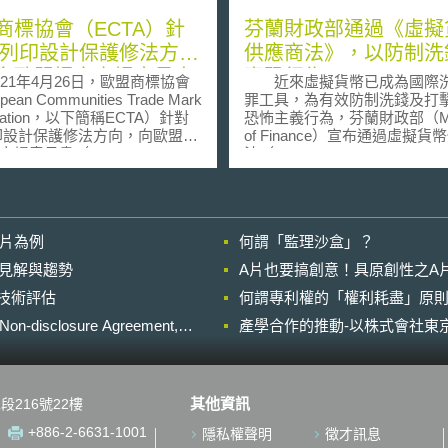
商標協會（ECTA）針
芬蘭財政部通過《虛擬
D列印設計保護修法方
供應商法》，以防制洗
向歐盟提交立場意見書
資恐行為
1年4月26日，歐盟商標協會
近來虛擬貨幣已成為國際
pean Communities Trade Mark
罪工具，為有效防制洗錢及打
ciation，以下簡稱ECTA）針對
恐怖主義行為，芬蘭財政部（Mini
印設計保護修法方向，向歐盟提
of Finance）宣布通過虛擬貨
場意見書（position
法（The Act on virtual currenc
er）。歐盟自1998年發布《設計
providers），於2019年5月1
irective 98/71/EC on the
立法目的係為了將虛擬貨幣供
protection of designs）及2002年
入洗錢防制監管範圍，並由芬
計規則》（Council
監管局（Financial Supervisory
影片為例
何謂「監理沙盒」？
ation（EC） No 6/2002 on
Authority, FIN-FSA）擔任
unity designs）以來，已多年
應商之註冊機構及監管機構。 根
的晚近見解與趨勢
A片也要搞創意！具原創性之A
修正；為了能對設計提供更有
據該法案，虛擬貨幣交易所、
進行技術評估
律保護，歐盟從2018年起開始
何謂專利權的「權利耗盡」原則
包供應商及虛擬貨幣發行者皆
法的公眾諮詢，並於2020年11
蘭金融監管局進行註冊，以確
losure Agreement,
產學合作的推動-以株式會社東京
法評估報告。 ECTA一
相關法規要求，包括：（1）供
都很關注3D列印技術發展涉及
具可靠性；（2）保存和保護客
財產議題，在意見書中列出了
金；（3）須將客戶資金與自有
應納入評估的重點。例如
離；（4）服務行銷規則；（5
其他資訊
段216號22樓
A指出，雖然3D列印所使用的
防制洗錢與打擊資助恐怖主義（
模型檔案僅是列印過程中的媒
/ CFT）規定。虛擬貨幣供應
+886-2-6631-1001
隱私權聲明
徵才訊息
案本身不能受到設計法律的保
法規要求才能在芬蘭營運，若