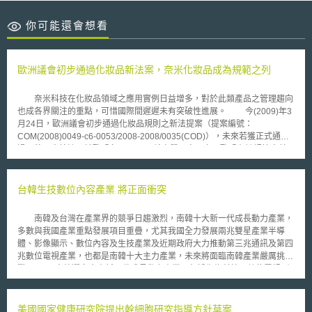
你可能還會想看
歐洲議會初步通過化妝品新法案，奈米化妝品成為規範之列
奈米科技在化妝品領域之應用實例日益增多，對於此類產品之管理趨向
也成各界關注的重點，可惜國際間遲遲未有突破性進展。 今(2009)年3
月24日，歐洲議會初步通過化妝品規則之新法提案（提案編號：
COM(2008)0049-c6-0053/2008-2008/0035(COD)），未來若獲正式通
過，將可直接適用於歐盟各國。 就實質內容而言，歐盟在該規範中首
次納入奈米科技之考量。其所界定之奈米材料為：「一種具有非溶解、抗生
物性之材料，係經由人為單一或多次外部切割或內部建構，尺寸範圍在1至
100奈米之間」。為確保奈米化妝品之安全性，該規範透過強制通報、安全
台韓生技數位內容產業 將正面衝突
評估，以及禁止使用有害人體健康之物質等機制進行管理。此外，化妝品倘
若含有或使用奈米材料，製造人必須在產品包裝上之內容物清單中加以標
南韓及台灣在產業界的競爭日趨激烈，南韓十大新一代成長動力產業，
明。 歐洲議會是以633位之多數票一讀通過了該法案，不過也有29位投
多數與我國產業重點發展項目重疊，尤其我國全力發展兩兆雙星產業半導
票反對、11位放棄表示意見。 此外，各界對此立法之反應不一，消費者團
體、影像顯示、數位內容及生技產業及近期政府大力推動第三兆通訊及第四
體認為應儘早實施該法案；歐洲議會綠黨議員則對法案中的奈米材料之定義
兆數位電視產業，也都是南韓十大主力產業，未來將面臨南韓產業嚴厲挑
不予認同。 根據歐盟執委會評估，目前約有5%的化妝品使用奈米材
戰。 南韓選定十大新一代成長動力產業，包括生物科技、數位電視／
料，主要是市面上銷售之防曬油、口紅以及抗老化乳霜。隨著此項運用趨勢
廣播、影像顯示、智慧型機器人、未來型汽車、新一代半導體、新一代行動
的發展，很多消費者團體抱怨立法過於緩慢而無法趕上市售產品之發展腳
通信、智慧型家庭網路、數位內容／軟體產業、新一代電池；這些產業都以
步，而本次立法可望為奈米化妝品之管理開展新的契機與方向。
二○一二年為目標，以建立全球產業霸主或強國為期許，顯現南韓的民族性
美國國家健康研究院提出幹細胞研究指導方針草案