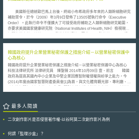
具強烈挑戰性及好勝心。 南韓的十大產業中的新一代半導體、影像顯
示、數位內容及生物科技，與目前我國大力發展的半導體、影像顯示、數位
美國新任總統歐巴馬上台後，終結小布希政府多年來的人類幹細胞研究
內容及生物技術產業完全相同，目前兩國在影像顯示及半導體產業已展開激
補助禁令，於今（2009）年3月9日發佈了13505號執行命令（Executive
戰，未來在生技及數位內容產業也將正面衝突，其中又以ＴＦＴ─ＬＣＤ
Order）。此執行命令不僅擴大了可接受政府補助之人類幹細胞研究範圍，
（薄膜電晶體液晶顯示器）為主的影像顯示產業，競爭最為激烈，我國希望
亦要求美國國家健康研究院（National Institutes of Health, NIH）檢視現存
在二○○六年搶下全球第一大ＴＦＴ顯示器供應國，南韓也以全球第一為目
相關指導方針，並於120天內發佈新的規範。因此，NIH隨後於4月23日提
標，雙方都將搶攻全球寶座。
出了幹細胞研究指導方針草案。 草案除將持續補助使用成體幹細胞及
誘導多能幹細胞之研究外，針對過往無法接受補助之幹細胞類型（即原本為
生殖目的之體外受精卵所衍生之幹細胞）也解除了禁令，使得美國科學家可
韓國政府提升企業營業秘密保護之措施介紹－以營業秘密保護中
取得更多樣及不受汙染的人類幹細胞。另外，草案也就幹細胞取得之告知後
心為核心
同意條約與流程做詳細的說明。最後，源自於體細胞核移轉（somatic cell
韓國政府提升企業營業秘密保護之措施介紹－以營業秘密保護中心為核心
nuclear transfer）、單性生殖（parthenogenesis）或為研究目的於體外所
科技法律研究所 法律研究員 陳聖薇 2014年10月09日 壹、前言 韓國
製造之胚胎等範疇之幹細胞，將無法接受草案的補助。 雖然草案大幅
政府為提高其國內中小企業及中堅企業因應智財權侵權與紛爭之能力，今
開放可受補助之範圍，但仍有些使用合乎規定之幹細胞之研究無法接受到補
(2014)年度由國家智慧財產委員會[1]為首，與文化體育觀光部、專利廳、法
助，故對利害關係人來說，還是要注意草案所規定之限制條件。目前草案仍
務部等相關行政部會共同組成「智慧財產權保護政策協商會議[2]」，討論如
處於公眾評論之階段，預計不久之後將可正式生效。
何提高政府面對專利、商標、著作權及營業秘密等智財侵權之因應效率，研
提各部會配合推動之智財保護政策。 韓國檢討企業營業秘密保護現
況，認為營業秘密雖然是企業的生命，但其企業的普遍想法卻是「技術外
最多人閱讀
流、營業秘密保護與我們公司無關」[3]。為促使韓國能夠朝智財強國邁進並
防止營業秘密與尖端技術外流，韓國決定由韓國專利資訊院[4]成立營業秘密
二次創作影片是否侵害著作權-以谷阿莫二次創作影片為例
保護中心[5]，主要任務為推廣營業秘密管理體制、改善營業秘密保護制度以
及提高營業秘密管理意識。據此，營業秘密保護中心規劃「企業營業秘密現
況診斷」、「營業秘密標準管理系統」與「營業秘密正本證明制度」等措
何謂「監理沙盒」？
施，以下簡要介紹之。 貳、措施重點說明 一、營業秘密現況診斷與營業秘