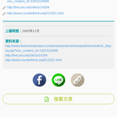
vnu_content_id=1001524906
http://live.psu.edu/story/14284
http://www.counterthink.org/013261.html
上稿時間：
2005年11月
資料來源：
http://www.thebookstandard.com/bookstandard/news/publisher/article_disp
lay.jsp?vnu_content_id=1001524906
http://live.psu.edu/story/14284
http://www.counterthink.org/013261.html
推薦文章