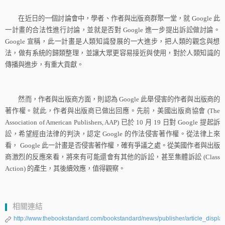
在近日的一個討論會中，學者、作者與出版商群聚一堂，就
Google
此
一計畫的合法性進行討論，並就是否對
Google
進一步提出訴訟做討論。
Google
宣稱，此一計畫是人類知識發展的一大進步，把人類的觀念與想
法，做有系統的歸類整理，並讓大眾更容易接近與使用，對於人類知識的
傳播與進步，有重大貢獻。
然而，作者與出版商方面，則認為
Google
此舉侵害的作者與出版商的
著作權。就此，作者與出版商已做出回應。先前，美國出版商協會
(The
Association of American Publishers, AAP)
已於
10
月
19
日對
Google
提起訴
訟，希望經由法律的判決，認定
Google
的作法侵害著作權。從法律上來
看，
Google
此一計畫是否侵害著作權，確有爭議之處。從美國作者與出版
商激烈的反應來看，將來有可能還會有其他的訴訟，甚至集體訴訟
(Class
Action)
的產生，其後續效應，值得觀察。
相關連結
http://www.thebookstandard.com/bookstandard/news/publisher/article_display