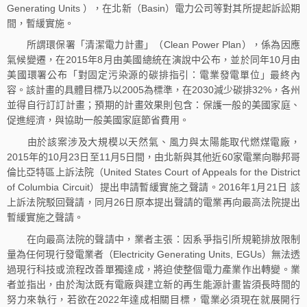
Generating Units ），在北新（Basin）電力公司等對其所提起訴訟期
間，暫緩實施。
所謂環保署「清潔電力計畫」（Clean Power Plan），係為因應
氣候變遷，在2015年8月由美國總統在演說中公布，並於同年10月由
美國環署公布「對固定污染源的碳排指引：電業發電單位」最終內
容。該計畫的具體目標乃以2005為標準，在2030減少碳排32%，各州
並得自行訂訂計畫；預期的計畫效果則包含：保護一般的美國家庭、
促進經濟，與協助一般美國家庭節省費用。
由於該案涉及大規模以天然氣、風力與太陽能取代燃煤電廠，
2015年的10月23日至11月5日間，由北新與其他近60家電業向聯邦哥
倫比亞特區上訴法院（United States Court of Appeals for the District
of Columbia Circuit）提出申請暫緩實施之聲請。2016年1月21日 該
上訴法院駁回聲請，同月26日原本提出聲請的電業再向最高法院提出
暫緩實施之聲請。
在向最高法院的聲請中，業者主張：因系爭指引所規範排放限制
量為任何現行發電業者（Electricity Generating Units, EGUs）無法透
過現行科技或流程改善單獨達成，將迫使整個電力產業作出轉變。業
者並指出，由於淘汰既有電廠與建立新的再生能源計畫皆須長時間的
努力來執行，若欲在2022年達成相關目標，電業必須現在就展開行