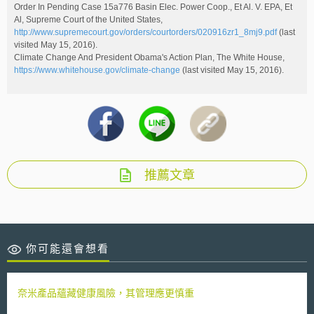
Order In Pending Case 15a776 Basin Elec. Power Coop., Et Al. V. EPA, Et
Al, Supreme Court of the United States,
http://www.supremecourt.gov/orders/courtorders/020916zr1_8mj9.pdf
(last
visited May 15, 2016).
Climate Change And President Obama's Action Plan, The White House,
https://www.whitehouse.gov/climate-change
(last visited May 15, 2016).
推薦文章
你可能還會想看
奈米產品蘊藏健康風險，其管理應更慎重