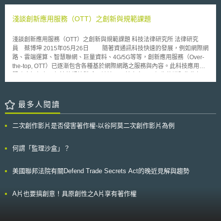
方法是否可辨識深度偽造仍有疑義，惟相關單位已經著手發展相關技術。
皇家學會最早投入相關之健康風險研究後，美國消費者團體亦透過 petition
之策略（Strategy on Reducing Regulatory and Administrative Burden
三. 教育 教育亦為有效因應深度偽造之方法。目前許多主流媒體均開始喚起
機制，要求 FDA 加強對奈米級產品之管理。
Relating to the Use of Health IT and EHRs）」草案，以緩解健康資訊科技
淺談創新應用服務（OTT）之創新與規範課題
大眾對於深度偽造之意識，例如Buzzfeed於去年即點出5個方法以辨認有問
（Health Information Technology）於臨床使用的負擔。 雖然資通訊科
題之影片。科技公司也開始投入公眾教育，提高成人網路使用者對於假訊息
技的進步促進許多產業的發展，卻在醫療產業造成應用上的問題，如臨床醫
與深度偽造之辨識，然而報告指出其成效仍有待觀察。
淺談創新應用服務（OTT）之創新與規範課題 科技法律研究所 法律研究
師會花費更多的時間、人力成本於登載電子健康紀錄，而壓縮與患者溝通的
員 蔡博坤 2015年05月26日 隨著資通訊科技快速的發展，例如網際網
時間。為改善這些問題，此草案針對臨床紀錄建檔（Clinical
路、雲端運算、智慧聯網、巨量資料、4G/5G等等，創新應用服務（Over-
Documentation）、健康資訊科技的可用性與使用者經驗（Health IT
the-top, OTT）已逐漸包含各種基於網際網路之服務與內容。此科技應用的
Usability and the User Experience）、電子健康紀錄報告（EHR
服務應如何在現行法律規範體系下被論及，其本身以及衍生的議題復為何，
Reporting）、及公共衛生報告（Public Health Reporting）四大議題提出
均為所欲介紹的核心，本文係以美國作為觀察之對象，希冀對於我國未來在
相對應的策略及建議採用的措施。並以三個主要方向為討論主軸：降低臨床
OTT領域之法制有所助益。 壹、美國FCC對於創新應用服務（OTT）的態度
醫師紀錄患者健康資訊所耗費的人力時間成本、降低臨床醫師、醫院與健康
觀察 在美國，聯邦通訊委員會（Federal Communication
最多人閱讀
照護機構（health care organizations）為達到報告規範標準而耗費的人力
Commission, FCC）係美國境內主管電信與通訊領域聯邦層級的主管機
時間成本、及促進電子健康紀錄在使用上的功能性與直覺性（functionality
關，對於網際網路上之新興應用服務，為鼓勵新興技術的發展，一向以避免
and intuitiveness），以期能促進醫病溝通，並進一步完善健康照護環境。
二次創作影片是否侵害著作權-以谷阿莫二次創作影片為例
管制為原則，也因此一些OTT TV或VoIP之商業模式，近年來無論係在美國
此草案在2019年1月28日前開放公眾提出建議，並預計於2019年年底公布
境內抑或境外，皆有著長足的發展。另一方面，隨著科技快速變遷，FCC亦
最終版本。
與時俱進持續透過公眾諮詢，尋求是否有調整相關定義，抑或擴張規範管制
何謂「監理沙盒」？
之必要。例如，2014年12月，FCC發布一個法規修訂公開意見徵集的通知
（Notice of Proposed Rulemaking, NPRM），希冀更新目前於1934年通
美國聯邦法院有關Defend Trade Secrets Act的晚近見解與趨勢
訊法（Communications Act of 1934）下之相關規範，以反映目前透過網際
網路所提供的影音服務，特別將更新對於Multichannel Video Programming
Distributor（MVPD）一詞定義。 貳、關鍵之法制課題 由於FCC在創新
A片也要搞創意！具原創性之A片享有著作權
應用服務（OTT）領域市場管制者（market regulator）的角色乃至關重
要，同時，提供此應用服務的業者，無論係電信業者還是新興科技業者，其
彼此間相互且複雜之法律關係，所衍生之法制議題，實有必要探討以及釐