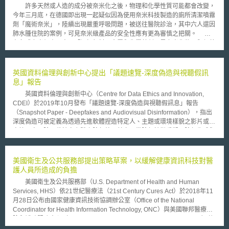
許多天然或人造的成分被奈米化之後，物理和化學性質可能都會改變，
今年三月底，在德國即出現一起疑似因為使用奈米科技製造的廁所清潔噴霧
劑「魔術奈米」，陸續出現嚴重呼吸問題，被送往醫院診治，其中六人還因
肺水腫住院的案例，可見奈米級產品的安全性應有更為審慎之把關。
在各式奈米級產品中，「添加顏料、金屬和化學藥劑，是奈米化妝品與保養
品對人體健康的最大變數！」美國 FDA 規定， 1 到 100 奈米（ nm ）微粒
的保養品、化妝品都算是奈米產品，用來防曬的二氧化鈦是最常被添加的金
屬成分，傳統粗顆粒的防曬用品，利用二氧化鈦擋住紫外線傷害皮膚，但鈦
英國資料倫理與創新中心提出「議題速覽-深度偽造與視聽假訊
成分變成超細微粒，進入皮膚底層後會不會沈澱、累積，衍生皮膚癌、中毒
息」報告
或過敏病變？或經由血液沈積在內臟？目前都沒有具公信力驗證單位可以說
英國資料倫理與創新中心（Centre for Data Ethics and Innovation,
明。各式化妝品調色的顏料，以及美白等用途的化學藥劑也被奈米化，對塑
CDEI）於2019年10月發布「議題速覽-深度偽造與視聽假訊息」報告
造時下流行的「裸妝」效果，確實很有幫助，不過，一旦這些化學製成的奈
（Snapshot Paper - Deepfakes and Audiovisual Disinformation），指出
米微粒粒徑小於 50 到 80 奈米，也就是小於角質細胞的間隙，就會對皮膚
深度偽造可被定義為透過先進軟體捏造特定人、主題或環境樣貌之影片或聲
造成傷害。至於奈米化的蜜粉和粉餅，可能因為撲粉過程把奈米微粒吸入肺
音等內容。除取代特定主體之臉部外，其亦具備臉部特徵重塑、臉部生成與
部，產生呼吸道病變，甚至有致命危機。因此，許多學者均強烈主張，化妝
聲音生成之功能。而隨相關技術逐漸成熟將難辨網路視聽影像之真偽，故
品、保養品要上市販售之前，必須完成醫學上的病理實驗，不要把人當白老
CDEI指出有必要採取相關因應措施，包含： 一. 立法 許多國家開始討論是
鼠。 生活中已經有多種產品以奈米化之形式推出，例如：保養品、化
否透過訂立專法因應深度偽造，例如紐約州眾議院議員提出法案禁止特定能
美國衛生及公共服務部提出策略草案，以緩解健康資訊科技對醫
妝品奈米化的速度很快，許多製造商推出的新保養品均號稱含有奈米微粒，
取代個人臉部數位技術之應用，美國國會亦有相關審議中草案。然而，縱有
護人員所造成的負擔
可深入肌膚，達到防皺、除皺功效。但是，英國皇家學會和美國食品藥物管
法律規範，政府仍無法輕易的辨識影片製造者，且相關立法可能抑制該技術
理局（ FDA ）相繼表示，醫學界對奈米微粒與肌膚相互作用的知識還相當
美國衛生及公共服務部（U.S. Department of Health and Human
於正當目的上之應用，並導致言論自由之侵害，故未來英國制定相關制度之
貧乏，除了深入肌膚的功效有待驗證外，更要注意這些奈米微粒是否會對血
Services, HHS）依21世紀醫療法（21st Century Cures Act）於2018年11
制定將審慎為之。 二. 偵測 媒體鑑識方法於刑事鑑識領域已實行多年，其也
液產生長期的影響。 奈米科技是否會步上基因改造食品的後塵，成為
月28日公布由國家健康資訊技術協調辦公室（Office of the National
可以運用於辨識深度偽造。媒體鑑識方法之一為檢查個體是否有物理上不一
消費者對新科技存疑之另一項技術，值得注意。奈米科技在風險未被證實
Coordinator for Health Information Technology, ONC）與美國聯邦醫療保
致之現象，以認定特定證物是否經竄改，包括拍攝過程中被拍攝對象是否眨
前，業者腳步走太快，而政府完全放手不管，一旦出現意外事故，就可能把
險和補助服務中心（Centers for Medicare & Medicaid Services, CMS）共
眼，或皮膚上顏色或陰影是否閃爍。雖目前英國相關鑑識專家對於媒體鑑識
這項新科技給毀了。故要求主管機關要有所作為呼聲已經陸續出現，繼英國
同起草的「減輕使用健康資訊科技及電子健康紀錄所造成的管制與行政負擔