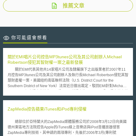
推薦文章
你可能還會想看
關於EMI唱片公司控告MP3tunes公司及其公司創辦人Michael
Robertson侵犯其智財權一案之最新發展
關於EMI代表其他共14家唱片公司及隸屬旗下之出版業者於2007年11
月控告MP3tunes公司及其公司創辦人及執行長Michael Robertson侵犯其智
慧財產權一案，美國紐約南區聯邦法院（U.S. District Court for the
Southern District of New York）法官近日做出裁定，駁回EMI針對Michael
Robertson個人提出的控告，只受理EMI所提出的MP3tunes公司侵害其音樂
著作權之主張。 聯邦法院法官William Pauley認為因紐約不是Michael
Robertson的主要住所且無足夠證據顯示Michael Robertson於紐約進行經
常性的商業活動且因此賺取大量的收益。因此，紐約法院對Michael
ZapMedia控告蘋果iTunes和iPod專利侵權
Robertson個人不具有司法管轄權。另一方面，法官認為MP3tunes公司所
提供的網上服務並非純為被動式的，MP3tunes公司提供軟體讓客戶上傳、
總部位於亞特蘭大的ZapMedia媒體服務公司於2008年3月12日向美國
下載、藉由網上管理其所擁有的歌曲，此種服務為互動式的且有些更精進的
德州東區地方法院控告Apple的iTunes線上音樂店與iPod音播放器侵害
服務需付費。法官因此認為MP3tunes公司於紐約進行商業活動，紐約法院
ZapMedia專利技術，其申請的兩項專利，先後於2006年3月(專利號
因此具有管轄權。 Michael Robertson於此判決後表示鬆了口氣，但承