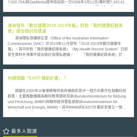
7,020,704)與ZapMedia提申訴訟前一日2008年3月11日(專利號7,343,414)
認其公司MP3tunes面對EMI的侵權控訴仍有一段長遠的路要走。Michael
獲取美國專利權。 就ZapMedia提出爭議技術，主要透過伺服器向多媒
Robertson認為此案件之判定將決定日後客戶是否可將他們的歌曲存放在商
體播放器傳送音樂和其他數位電子內容，其專利主要包含一媒體程式庫資料
業性的網站上就如同他們現在將文件、照片與其他個人資訊存放在網站上一
庫伺服器，使用者可經由一或多個通訊網路存取伺服器中主要程式庫內多媒
樣。
體資料。其伺服器中包含複數個多媒體播放器，以供存取多媒體資料之用。
澳洲發布「數位健康2018-2019年報」針對「我的健康紀錄系
每個多媒體播放器包含一處理器以執行客戶端應用程式，使用者可經授權許
統」提出檢討及建議
可運用其多媒體資料。ZapMedia技術開發後陸續向全球多家科技和媒體公
澳洲隱私保護辦公室（Office of the Australian Information
司推銷，其中亦包括Apple。ZapMedia指出，Apple沒有徵求ZapMedia同
Commissioner, OAIC）於2019年11月發布「2018-2019年數位健康年
意，分別於2001年10月推出iPod MP3和iTunes連結的播放器，以及2003
報」，其中針對「我的健康紀錄系統」（My Health Record System）日前
年4月推出iTunes線上音樂店。就市場研究單位「NPD集團」分析指出，
發生資料外洩事件提出檢討及隱私建議。 「我的健康紀錄系統」於
iTunes的成功，促使Apple在美國僅次沃爾瑪百貨(Wal-Mart)成為第二音樂
2012年開始由澳洲數位健康局（Australian Digital Health Agency）負責維
零售業者。故ZapMedia要求Apple應依去年iTunes和iPod銷售額約110億美
運，所有健康報告以電子形式通過網站存檔或讀取，包括處方藥紀錄、醫生
元補付ZapMedia權利金。 ZapMedia指出從2006年6月至2007年秋天
診療記錄、影像檢查以及其它測試紀錄等，所有資訊將置於網路並授權醫療
已試圖多次與Apple協商，並請Apple購買許可證，以授權方式有效使用
專業人員，例如醫生、藥劑師、醫院工作人員和專職醫療人員（例如護士或
何謂德國「EXIST補助計畫」？
ZapMedia的專利技術。然而Apple對此無表達任何意見，使得Zap採取提申
物理治療師），均可登錄查詢。 「我的健康紀錄系統」原先以民眾自
訴訟動作。
願選擇加入模式運作，以選擇性線上註冊方式概括同意健康資料存取。隨後
德國在2000年以後便將聯邦政府補助的其中一個方向集中在鼓勵科技
為促進醫療產業發展，澳洲政府宣布「我的健康紀錄系統」全國適用並提供
創業，主要推動機關為聯邦教育暨研究部(Bundesministerium für Bildung
退出機制至2019年1月31日。而2018年澳洲修訂「我的健康紀錄法」（My
und Forschung, BMBF)與聯邦經濟暨能源部(Bundesministerium für
Health Records Act 2012）強化個人資料管理相關規範，例如：提供永久
Wirtschaft und Energie, BMWi)。其中BMWi的EXIST計畫訴求建立一個科
刪除權、不得適用於保險目的、違反關鍵隱私保護而增加民事和刑事處罰
技創業有善的環境，並分三項子計畫運作：EXIST創業文化計畫(EXIST-
等。 「2018-2019年數位健康年報」指出，隨著「我的健康紀錄系
Gründungskultur)，EXIST創業補助計畫(EXIST-Gründerstipendium)，
統」於2019年2月從選擇性註冊模式變為退出模式，關於隱私疑慮的查詢和
EXIST研發成果移轉計畫(EXIST-Forschungstransfer)。 其中，EXIST
投訴大幅增加。2018年至2019年OAIC收到57件投訴案，OAIC更對數位醫
創業文化計畫著重於在學研機構內塑造創業文化，誘發學研機構創業潛力與
最多人閱讀
療產業中的受監管企業進行隱私評估，包括私人醫院、藥房等。為解決民眾
企業家性格；EXIST創業計畫則是鎖定學研機構內的個人(科學家、研究生、