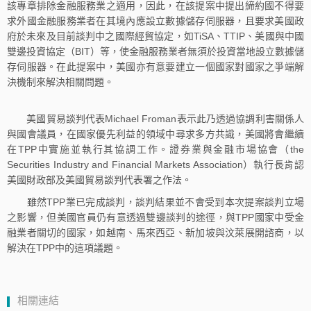
該專章排除金融服務業之適用，因此，在該提案中提出締約國不得要
求外國金融服務業者在其境內應設立數據儲存伺服器，且要求美國政
府於未來及目前談判中之國際經貿協定，如TiSA、TTIP、美國與中國
雙邊投資協定（BIT）等，使金融服務業者無須於投資當地設立數據儲
存伺服器。在此提案中，美國亦有意要建立一個國家對國家之爭端解
決機制來解決相關問題。
美國貿易談判代表Michael Froman表示此乃透過協調利害關係人
與國會議員，在國家優先利益的領域中尋求多方共識，美國將會繼續
在TPP中實施並執行其協調工作。證券業與金融市場協會（the
Securities Industry and Financial Markets Association）執行長肯認
美國財政部及美國貿易談判代表署之作法。
雖然TPP業已完成談判，談判結果並不會受到本次提案談判立場
之影響，但美國官員仍有意透過雙邊談判的途徑，與TPP國家中受金
融業者關切的國家，如越南、馬來西亞、新加坡與汶萊展開諮商，以
解決在TPP中的這項議題。
相關連結