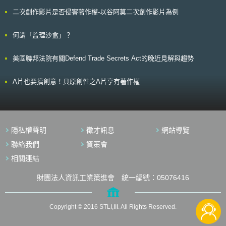
疑慮，「我的健康紀錄法」修訂賦予永久刪除權，使投訴數量開始遞減，
大學生)，希望透過對這些個人的生活補助，使其商業發想可化為營運計畫
OAIC亦為醫療服務提供者發布有關保護患者個人健康資料相關指引，並與
二次創作影片是否侵害著作權-以谷阿莫二次創作影片為例
書(Businessplan)，進而開發成為商品或服務；EXIST研發成果計畫則是透
衛生部門組織合作，促進良好的隱私保護觀念，以增進健康服務提供者對預
過經費補助，鼓勵學研機構內的研究團隊利用設立衍生公司方式運用研發成
防和應對資料外洩的理解。
果，在創業前的籌備階段與公司設立初期導入專業團隊，協助評估相關的創
何謂「監理沙盒」？
業理念、經營模式、財務評估與資金運用等規劃是否妥適，使公司創立的籌
備更為妥善且禁得起市場考驗。
美國聯邦法院有關Defend Trade Secrets Act的晚近見解與趨勢
A片也要搞創意！具原創性之A片享有著作權
隱私權聲明
徵才訊息
網站導覽
聯絡我們
資策會
相關連結
財團法人資訊工業策進會 統一編號：05076416
Copyright © 2016 STLI,III. All Rights Reserved.