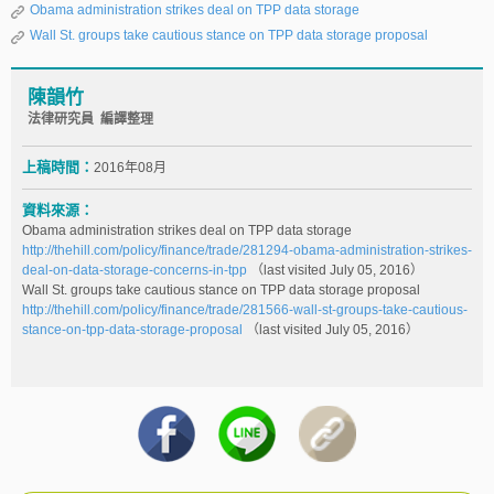
Obama administration strikes deal on TPP data storage
Wall St. groups take cautious stance on TPP data storage proposal
陳韻竹
法律研究員 編譯整理
上稿時間：
2016年08月
資料來源：
Obama administration strikes deal on TPP data storage
http://thehill.com/policy/finance/trade/281294-obama-administration-strikes-
deal-on-data-storage-concerns-in-tpp
（last visited July 05, 2016）
Wall St. groups take cautious stance on TPP data storage proposal
http://thehill.com/policy/finance/trade/281566-wall-st-groups-take-cautious-
stance-on-tpp-data-storage-proposal
（last visited July 05, 2016）