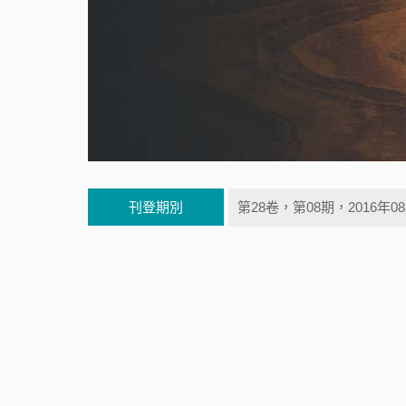
刊登期別
第28卷，第08期，2016年0