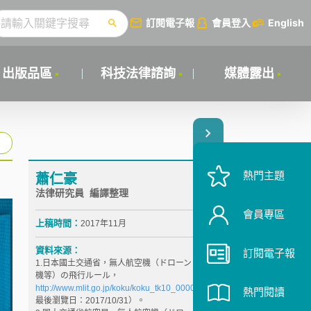
訂閱電子報
會員登入
English
出版品區
科技法律諮詢
媒體露出
熱門主題
蕭仁豪
法律研究員 編譯整理
會員專區
上稿時間：
2017年11月
資料來源：
訂閱電子報
1.日本國土交通省，無人航空機（ドローン・ラジコン
機等）の飛行ルール，
http://www.mlit.go.jp/koku/koku_tk10_000003.html
（
熱門閱讀
最後瀏覽日：2017/10/31）。