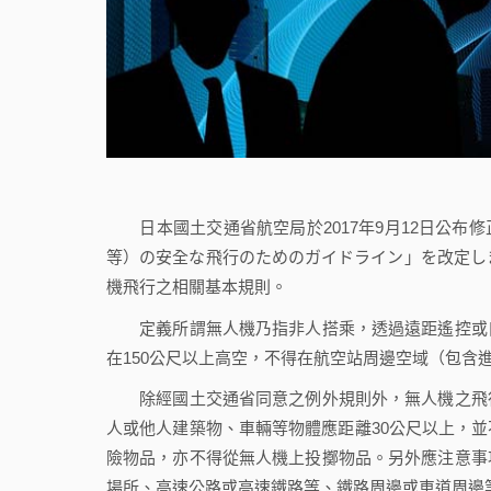
日本國土交通省航空局於2017年9月12日公布
等）の安全な飛行のためのガイドライン」を改定しま
機飛行之相關基本規則。
定義所謂無人機乃指非人搭乘，透過遠距遙控或自
在150公尺以上高空，不得在航空站周邊空域（包含
除經國土交通省同意之例外規則外，無人機之飛行
人或他人建築物、車輛等物體應距離30公尺以上，
險物品，亦不得從無人機上投擲物品。另外應注意事
場所、高速公路或高速鐵路等、鐵路周邊或車道周邊