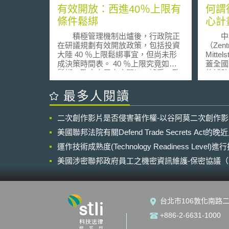
有效開放：西進40％上限有
何謂
條件鬆綁
心計畫
Inno
積極管理機制出爐後，行政院正
中小
Mitt
在研議規劃有效開放政策，包括投資
（Zentr
大陸 40 ％上限鬆綁事宜，但尚未形
Mitt
成決策時間表。 40 ％上限究竟如何
蓋全國
鬆綁，政府高層高度關切，據悉，政
的補助
府已委託財經智庫提供一份兩岸經貿
外，還
對策建議白皮書，擬作為政府兩岸政
計畫整
最多人閱讀
策建議及六月召開台灣經濟永續成長
國聯邦
會議決策參考，智庫建議應視個別企
佈了最
二次創作影片是否侵害著作權-以谷阿莫二次創作
業、個別產業個案檢視放寬，對大陸
受補助
投資利益必須大於不良負作用。
資金的
美國聯邦法院有關Defend Trade Secrets Act
財經智庫建議以七大配套指標決定 40
額從3
％上限的鬆綁，七大指標包括：一、
運作技術成熟度(Technology Readiness Level)
助的最
產業無法在台生產，也無法擴大中國
元，以
美國涉密聯邦政府員工之機密資訊維護-保密協議（Non-disc
以外的市場生產，應予放寬；二、在
能力與
NDA）之使用
中國市場屬於領先地位，且可繼續擴
可以在
大市場；三、在中國獲利可匯回台灣
發獲得
回饋股東；四、企業領先全球，必須
於創新內
台北市106敦化南路二
對中國擴大投資以繼續取得全球領先
畫中的
地位。五、該企業在台有很大營運及
499
+886-2-6631-1000
研發中心，即以台灣為根；六、該企
元或資