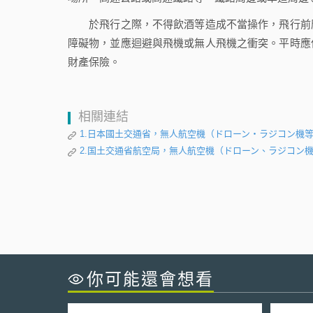
於飛行之際，不得飲酒等造成不當操作，飛行前應
障礙物，並應迴避與飛機或無人飛機之衝突。平時應
財產保險。
相關連結
1.日本國土交通省，無人航空機（ドローン・ラジコン機
2.国土交通省航空局，無人航空機（ドローン、ラジコン
你可能還會想看