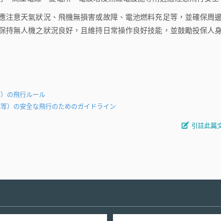
注意天氣狀況、飛機無損害或故障、電池燃料充足等，並確保周
保持無人機之狀況良好，且維持日常操作良好技能，並鼓勵投保人
等）の飛行ルール
機等）の安全な飛行のためのガイドライン
引註此篇