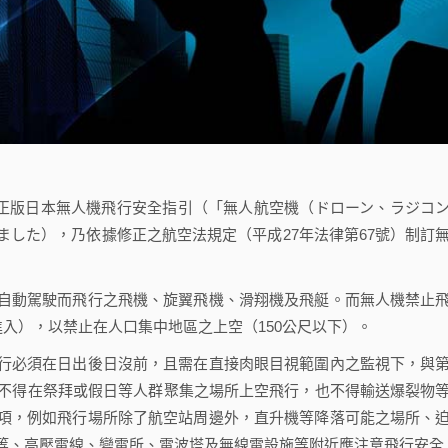
修正版日本無人機飛行安全指引（「無人航空機（ドローン、ラジコ
した），乃依據修正之航空法規定（平成27年法律第67號）制訂
動駕駛而飛行之飛機、旋翼飛機、滑翔機及飛艇。而無人機禁止
進入），以禁止在人口集中地區之上空（150公尺以下）。
必須在日出後日沒前，且需在直接肉眼目視範圍內之監視下，與
並不得在祭拜或假日等人群聚集之場所上空飛行，也不得輸送爆裂物
項，例如飛行場所除了航空站周邊外，直升機等降落可能之場所、
等、高壓電線、變電所、電波塔及無線電設施等附近應注意飛行安全