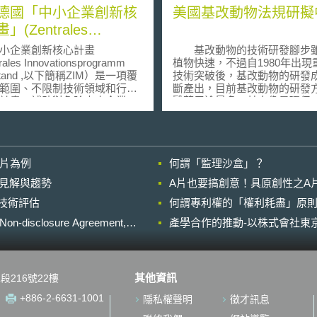
德國「中小企業創新核
美國基改動物法規研擬
」(Zentrales
vationsprogramm
企業創新核心計畫
基改動物的技術研發腳步
elstand)？
ales Innovationsprogramm
植物快速，不過自1980年出現
elstand ,以下簡稱ZIM）是一項覆
技術突破後，基改動物的研發
範圍、不限制技術領域和行業
斷產出，目前基改動物的研發
計畫，補助對象除中小企業
醫藥用途最多，其次像是環保
包括與之合作的研究機構。該
用、抗氣候變遷等，均有相關
合過往其他許多補助計畫，德
投入。隨著研發成果的累積，
經濟與能源部於2015年1月公
開始構思基改動物的規範議題，2
新的ZIM計畫實施方針，擴大
年9月，美國FDA及APHIS分
影片為例
何謂「監理沙盒」？
中小企業的範圍，且提高資助
動物提出規範細節及資訊調查
數額，將對企業補助的最高數
告。 由於美國並未對基改生物訂
的晚近見解與趨勢
A片也要搞創意！具原創性之A
5萬提高到38萬，對研究機構補
定管理專法，而是利用既有的
進行技術評估
高數額從17.5萬提高到19萬歐
何謂專利權的「權利耗盡」原則
系來管理基因改造生物，而既
持續提升德國中小企業的創新
原各有其規範目的，因此如何
losure Agreement,
產學合作的推動-以株式會社東京
競爭力；企業與合作研究機構
既有法規的規範目的出發，闡
補助的架構下針對先進技術研
來規範基改動物的適當連結，
資金，研發主題不限，重點在
關主管機關將如何運用既有法
容與市場價值。 ZIM計
理基改動物，便成為研議的重
其他資訊
段216號22樓
中小企業為員工人數不超過
目前FDA內的CVM（Center 
人，同時年營業額低於5000萬歐
Veterinary Medicine）已率
+886-2-6631-1001
隱私權聲明
徵才訊息
產負債表總額低於4300萬歐元
對基改動物的主管權限，並公