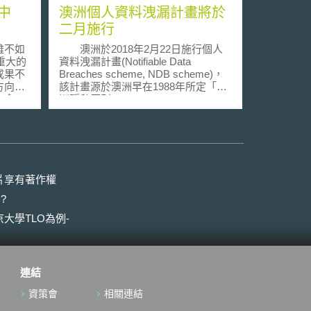
中
澳洲個人資料洩漏計畫將於
二月施行
雖不如
澳洲於2018年2月22日施行個人
重大的
資料洩漏計畫(Notifiable Data
成果不
Breaches scheme, NDB scheme)，
方向以
該計畫源於澳洲早在1988年所定「澳
、食
洲隱私原則」(Australian Privacy
的研究
Principles, APPs)之規定。對象包括
美國也
部分政府機構、年營業額超過300萬
008
澳幣之企業以及私營醫療機構。
別就基改
根據該計畫，受APPs約束的機構於發
的公
生個資洩露事件時，必須通知當事人
以及可能會造成的相關損害，另外也
片享有著作權
法規體
必須通知澳洲私隱辦公室（Office of
?
有法規
the Australian Information
從這些
Commissioner, OAIC）相關資訊。
大學TLO為例-
述其用
NBD計畫主要內容如下: 一
以及相
、規範對象: 包括澳洲政府機構，年營
規來管
業額超過300萬澳幣企業和非營利組
點。
織、私營醫療機構、信用報告機構、
連結
for
信貸提供者、稅號（TFN）受領人。
先宣告其
若數機構共享個人資料，則該告知義
資策會
相關連結
告「基
務由各機構自行分配責任。 關於跨境