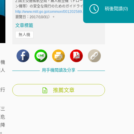
2.国土交通省航空局，無人航空機（ドローン、ラジコ
ン機等）の安全な飛行のためのガイドライン，
稍後閱讀
(0)
http://www.mlit.go.jp/common/001202589.pdf
（最後
瀏覽日：2017/10/31）。
文章標籤
無人機
ン機
用手機閱讀及分享
無人
飛行
推薦文章
第三
等危
迫降
。