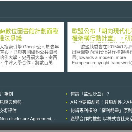
ogle數位圖書館計劃面臨
歐盟公布「朝向現代化
權法爭議
權架構行動計畫」，研
動措施及規範調修規劃
大搜索引擎 Google公司於去年
歐盟執委會在2015年12月
中宣布，已與美國紐約公共圖書
出歐盟朝向現代化著作權架構
哈佛大學、史丹福大學、密西
畫(Towards a modern, more
、牛津大學合作，將數百萬冊
European copyright framewo
位化讓網友免費瀏覽。此一計
的為落實歐盟數位單一市場策
花十年時間建構，在2015年啟
(Digital Single Market Strat
費約估1億5000萬到2億美元之
創意產業能夠激勵投資，並且
e Google Print Program)。雖然
平的競爭環境。行動計畫分為
想極具創意，但是由於將館藏
點: 一、放寬歐盟地區內容取得服
影片為例
何謂「監理沙盒」？
位化牽涉著作權爭議，因此由
務: 歐盟已針對線上服務內容
家非營利學術出版機構組成的美
遊戲等，提出草案，未來將允
的晚近見解與趨勢
A片也要搞創意！具原創性之A
出版協會(AAUP)已針對若干疑
服務內容可以跨境取得，不受
進行技術評估
，希望Google能釐清著作權法
何謂專利權的「權利耗盡」原則
之限制，範圍僅限於歐盟會員
慮，以利整體計劃之推動。
區。歐盟亦將利用創意歐洲計
losure Agreement,
產學合作的推動-以株式會社東京
UP所持最重要依據係美國著
鼓勵創意產業發展，增加更多
第107條有關合理使用之規
務之民眾。 二、放寬著作權相關
AUP質疑，以Google如此大規
免責規範之適用: 未來歐盟將