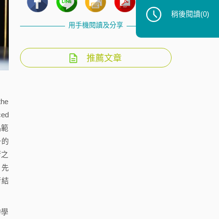
稍後閱讀
(0)
用手機閱讀及分享
推薦文章
he
ed
品範
一的
術之
、先
術結
跨學