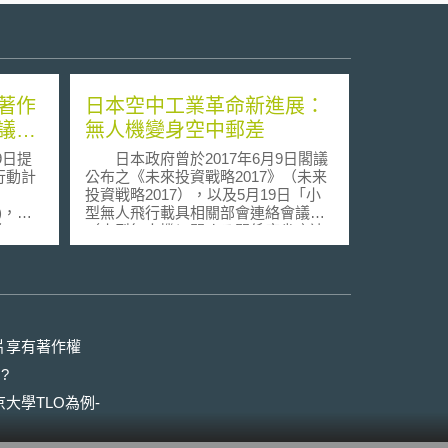
著作
日本空中工業革命新進展：
議推
無人機變身空中郵差
9日提
日本政府曾於2017年6月9日閣議
行動計
公布之《未來投資戰略2017》（未来
投資戦略2017），以及5月19日「小
rk)，目
型無人飛行載具相關部會連絡會議」
略
（小型無人機に関する関係府省庁連
egy)，對於
絡会議）公布之《空中工業革命時程
打造公
表》（空の産業革命に向けたロート
四項重
マッフ）中，提出「2018年運用於山
間地區運送貨物、2020年可正式在都
如影音、
市內安全運送貨物」之目標。故國土
許線上
交通省與經濟產業省於同年10月4日
片享有著作權
地區性
共同設立「無人飛行載具於目視範圍
?
國地
外及第三者上空等飛行檢討會」（無
畫持續
人航空機の目視外及び第三者上空等
大學TLO為例-
使用服
での飛行に関する検討会），並於
2018年9月18日公布《無人飛行載具
修正規
運送貨物自主指引》（無人航空機に