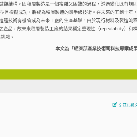
微觀結構。因積層製造是一個複雜又困難的過程，透過變化既有規
），若建立完成模型且模擬成功，將成為積層製造的殺手級技術。在未來的五到十年
這種技術有機會成為未來工廠的生產基礎。由於現行材料及製造流
，故未來積層製造工廠的結果穩定重現性（repeatability）和
礙與挑戰。
本文為「經濟部產業技術司科技專案成
引註此篇