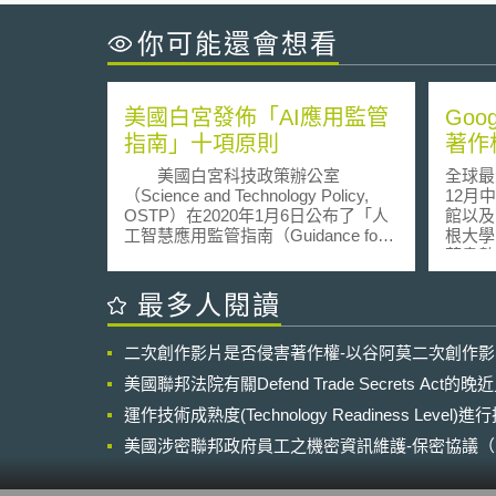
你可能還會想看
美國白宮發佈「AI應用監管
Go
指南」十項原則
著作
美國白宮科技政策辦公室
全球最
（Science and Technology Policy,
12月
OSTP）在2020年1月6日公布了「人
館以及
工智慧應用監管指南（Guidance for
根大學
Regulation of Artificial Intelligence
藏書數
Applications）」，提出人工智慧
畫預計
（AI）監管的十項原則，此份指南以
動，經
最多人閱讀
聯邦機構備忘錄（Memorandum for
間 (Th
the Heads of Executive Departments
此一構
二次創作影片是否侵害著作權-以谷阿莫二次創作
and Agencies）的形式呈現，要求政
圖書數
府機關未來在起草AI監管相關法案
125
美國聯邦法院有關Defend Trade Secrets Act
時，必須遵守這些原則。此舉是根據
國大學
美國總統川普在去（2019）年所簽署
運作技術成熟度(Technology Readiness Level)
點去函
的行政命令「美國AI倡議」
上之疑
美國涉密聯邦政府員工之機密資訊維護-保密協議（Non-disc
（American AI Initiative）所啟動的AI
AA
NDA）之使用
國家戰略之一，旨在防止過度監管，
作權法
以免扼殺AI創新發展，並且提倡「可
定。A