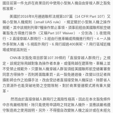
國目前第一件允許在商業目的中使用小型無人機自由穿梭人群之豁免
核准案。
美國於2016年8月通過聯邦法規第107篇（14 CFR Part 107）又
稱小型無人機規則（small UAS rule），規定關於小型無人機之操作
規範。其中該規則列舉7種操作禁止事項，須事前經由美國聯邦航空總
署豁免方得進行操作（又稱Part 107 Waiver），分別為：1.夜間飛
行、2.直接穿越人群飛行、3.經由行進車輛或飛機進行飛行、4.一人操
作多架無人機、5.視距外飛行、6.飛行超過400英呎、7.飛行區域近機
場或禁航區附近。
CNN本次豁免項目即第107.39條的「直接穿越人群飛行」之規
定，該規定除飛越對象為操作者本身，或僅飛越在建築物、車輛上並
不受禁止規範外，只要無人機穿越人群皆須經美國聯邦航空總署審查
同意方得操作，否則將面臨重罰。此一豁免通過後，改變以往記者與
攝影師合作之拍攝手法，改由受訪者直接接受無人機採訪，除節省人
力資源外也能突破地勢之空間限制，對於商業營運模式將有重大變
革。
然而由於直接穿越人群飛行之風險性極高，因此在本次豁免條件
中亦有嚴格限制，除只能使用申請時之特定無人機外，並應該嚴格遵
守製造商之使用說明。另外，不得擅自改變無人機之設計或在未經允