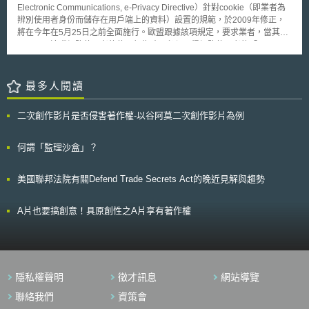
研究方法及已知化合物製成Plavix 之主要組成物。上訴法院法官表示於判斷
升級、增加醫材軟體的分類、加強對醫材之品質管理系統與加強技術文件、
Electronic Communications, e-Privacy Directive）針對cookie（即業者為
非顯而易見上，使用「後見之明」(hindsight)是不適合的。 針對此判
推行專屬識別碼（Unique Device Identifiers, UDI）、更新臨床試驗施行措
辨別使用者身份而儲存在用戶端上的資料）設置的規範，於2009年修正，
決，Apotex公司表示他們認為上訴法院之決定為錯誤的並將持續努力尋求於
施、引入國際承認框架，使已獲得類似監管機構批准的醫材更快進入市場，
將在今年在5月25日之前全面施行。歐盟跟據該項規定，要求業者，當其使
美國銷售有品質的且一般大眾負擔得起的Plavix 學名藥。
以及促使英國對於醫材軟體網路安全等基本管理要求持續與歐盟接軌。 以
用cookie追蹤網路使用者的使用行為時，必須取得網路使用者的「明示同
上施政規劃，反映出英國政府為確保民眾安全，欲持續加強醫材品質的風險
意」，且每隔一年，業者皆必須重新取得該項「同意」，網路使用者亦得隨
管理力道，以及隨著搭載AI技術的智慧醫材在各國快速發展，英國政府有意
時撤回。實務上對於該項同意究竟應由業者「主動」要求，亦或「被動」等
將此類的醫材朝向細緻化管理的布局。此外，英國於2020年脫歐後，歐盟
待網路使用者以允許cookie設置方式而直接視為同意，仍有爭議。 儘
最多人閱讀
的醫療器材法規在英國已不再適用，故MHRA近年積極發布更適合英國體質
管如此，英國政府仍已決定內化該指令，制定其國內cookie設置規範。英國
的醫材監管政策，以確保國內醫材市場保持國際競爭力，也避免醫材供應鏈
資訊委員會（Information Commission）將提出指導原則，協助業者遵循該
二次創作影片是否侵害著作權-以谷阿莫二次創作影片為例
發生短缺之情形。
規範。相關政府單位，亦已開始著手協助業者重新設定網頁瀏覽器。有關當
局表示，英國政府將會在歐盟限定的期限內推動此規範，不過，該歐盟指令
係強制規範，業者是否能在短期內完成該規範遵循仍有疑議。針對此點，英
何謂「監理沙盒」？
國政府已通令其資訊委員會，對於已著手改正其隱私規範並重新設置瀏覽器
的業者，即便未於期限內完成該規範遵循，亦不受罰。英國未來實施的
美國聯邦法院有關Defend Trade Secrets Act的晚近見解與趨勢
cookie設置規範究竟會如何發展，仍待觀察。
A片也要搞創意！具原創性之A片享有著作權
隱私權聲明
徵才訊息
網站導覽
聯絡我們
資策會