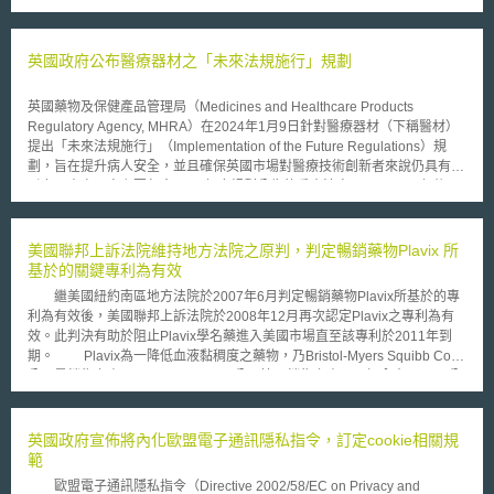
繁殖之生物材料之行為。 根據現行專利法第５６條第１項規定，獲得
動植物相關發明的物品專利權人，專有排除他人未經其同意而製造、為販賣
的要約、販賣、使用或為上述目的而進口該物品之權。惟專利法第５條規
英國政府公布醫療器材之「未來法規施行」規劃
定，專利物品本身經第一次販賣後，專利權效力及不於後續的實施行為。動
植物的繁殖特性，如果一經販賣後，專利權效力即不及，則勢必影響動、植
英國藥物及保健產品管理局（Medicines and Healthcare Products
物發明人的權益。 基於上述理由，智慧局經參考歐盟生物技術發明指
Regulatory Agency, MHRA）在2024年1月9日針對醫療器材（下稱醫材）
令第八條，於專利法部分條文修正草案中明訂動植物等生物材料之專利權耗
提出「未來法規施行」（Implementation of the Future Regulations）規
盡範圍，另為了保護農民權益，此次專利法修正草案中亦特別明訂農民免
劃，旨在提升病人安全，並且確保英國市場對醫療技術創新者來說仍具有吸
責，使農民自專利權人或其授權人處取得受專利保護之植物繁殖材料，可將
引力。本次內容主要包含2024年度規劃公告的重大法案，以及2025年後預
收穫後之種子在其農地上進行繁殖使用，而為專利權效力所不及。
計實施的核心政策，以下節錄相關說明： 1.預計於2024年實施的法規及政
策 MHRA擬定了幾個重要法規及政策的公告時程表，主要包含名為「AI-
Airlock」的監理沙盒 （AI-Airlock regulatory sandbox）及數則醫材軟體監
美國聯邦上訴法院維持地方法院之原判，判定暢銷藥物Plavix 所
管指引，主題有「醫材開發地圖的優良機器學習實踐」（Good machine
基於的關鍵專利為有效
learning practice for medical device development mapping）、「人工智
繼美國紐約南區地方法院於2007年6月判定暢銷藥物Plavix所基於的專
慧醫材開發和部署的最佳實踐」（AI as a Medical Device(AIaMD)
利為有效後，美國聯邦上訴法院於2008年12月再次認定Plavix之專利為有
development and deployment best practice）及「資料驅動醫材軟體的研
效。此判決有助於阻止Plavix學名藥進入美國市場直至該專利於2011年到
究、發展及治理」Data-driven SaMD research, development and
期。 Plavix為一降低血液黏稠度之藥物，乃Bristol-Myers Squibb Co.
governance）；另外，因應世界貿易組織（World Trade Organization,
公司最銷售之產品及Sanofi-Aventis公司第二銷售之產品。加拿大Apotex公
WTO）於2023月7月26日發佈的 《上市後監督要求之行政立法性文件草
司宣稱Plavix之專利為無效，於2006年開始在美國販售Plavix 之學名藥。
案》（draft Post-market Surveillance Requirements Statutory Instrument,
Bristol-Myers Squibb 與Sanofi-Aventis於贏得訴訟後表示將要求Apotex
PMS SI），英國政府也打算在 2024 年引入相關立法，以加強醫材上市後的
Inc.支付於販售學名藥期間對兩家藥商所造成的損失。 澳美國聯邦上訴
英國政府宣佈將內化歐盟電子通訊隱私指令，訂定cookie相關規
監管要求。 2. 未來核心政策規劃 MHRA已選定數個醫材管理核心主題，並
法院法官表示地方法院已徹底的討論Apotex 所提出的專利無效論點，否決
範
預計從2024年上半年開始與利害關係人啟動相關討論會議，以利於2025年
Apotex所提出的該專利並未包含新發明及Sanofi-Aventis之科學家使用已知
後制定更詳細的施政草案。管理議題明確包含對植入式醫材的風險分類進行
歐盟電子通訊隱私指令（Directive 2002/58/EC on Privacy and