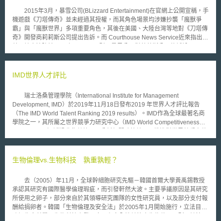
2015年3月，暴雪公司(BLizzard Entertainment)在官網上公開宣稱，手
機遊戲《刀塔傳奇》並未經過其授權，而其角色場景均涉嫌抄襲「魔獸爭
霸」與「魔獸世界」多項重要角色，其後在美國、大陸台灣等地對《刀塔傳
奇》開發商莉莉斯公司提出告訴。而 Courthouse News Service近來指出，
美國地方法院於2015年12月17日駁回暴風公司對莉莉斯公司的訴訟。
美國的著作權法不保護虛擬角色，但仍有例外。依據上訴法院在1978年的
Halicki Films訴Sanderson Sales and Marketing一案標準，若該虛擬角色
具有特別特色(especially distinctive)則可例外予以保護，而特別特色需要有
IMD世界人才評比
相當證據證明設計者為原告且具有獨特的特徵，方得予以主張。美國地院目
前認為而暴雪公司目前提出角色姓名、服裝、武器、背景設定等證據資料，
瑞士洛桑管理學院（International Institute for Management
尚無法說明暴雪公司所創角色具有獨特性，故予以駁回。而暴雪公司則於12
Development, IMD）於2019年11月18日發布2019 年世界人才評比報告
月22日發出正式聲明，認為現階段並非侵權主張不成立，而是訴訟資料不齊
（The IMD World Talent Ranking 2019 results）。IMD作為全球最著名商
全，並著手提交更詳盡的證據清單，暴雪公司會於修正訴狀後，再提起訴
學院之一，其所屬之世界競爭力研究中心（IMD World Competitiveness
訟。 雖然暴雪公司在美國對莉莉斯訴訟遭受駁回，但其在中國大陸對
Center, WCC）透過收集數據以及分析相關政策結果，推進對世界競爭力的
《刀塔傳奇》代理商與莉莉斯公司所提告訴，已讓蘋果公司(Apple, Inc.)讓
認知，包含每年出版年度世界競爭力排名（World Competitiveness
《刀塔傳奇》從App store下架；而美國法院判決是否使蘋果公司在中國大
Rankings）、世界數位競爭力報告（World Digital Competitiveness
陸重新上架《刀塔傳奇》，則有待觀察。
Ranking），和世界人才評比報告。 2019 年世界人才評比報告以「人
生物倫理vs.生物科技 孰重孰輕？
才投資與發展」、「人才吸引力」和「人才整備度」（Readiness）為三大
評比指標，評比63個經濟體。「人才投資與發展」衡量國家提供給人力之資
去（2005）年11月，全球幹細胞研究先驅－韓國首爾大學黃禹錫教授
源，「人才吸引力」評估吸引本地和外國人才的程度，「人才整備度」則評
承認其研究有國際醫學倫理瑕疵，而引發軒然大波。主要爭議原因是其研究
估人才技術及競爭品質。三大指標下再區分有32個細項，包含公共教育支
所使用之卵子，部分來自於其領導研究團隊的女性研究員，以及部分支付報
出、師生比、在職訓練、女性勞動力、學徒制度、員工獎酬及紅利、個人所
酬給捐卵者。韓國「生物倫理及安全法」於2005年1月開始施行，立法目的
得稅率、職場環境健康等。 2019年之人才評比結果，前5名均為歐洲國
強調生命科學及生物科技之發展應具有安全性並符合生物倫理原則，該法更
家，依序為瑞士、丹麥、瑞典、奧地利及盧森堡。我國在全球排名20，亞洲