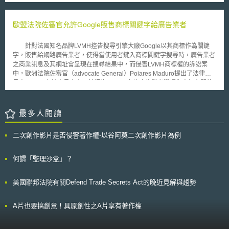
明文規定：受試者需被充分告知資訊，亦有權同意是否參與研究以及不得買
排名第3，僅次新加坡（10）與香港（15），勝過排名分別為35和33的日
賣精子卵子等。因此，黃禹錫教授研究團隊的女性研究員雖是自願提供卵
韓兩國，為歷年來排名最佳。細項中，我國較為優勢的部分包括國際學生能
子，但在面對研究同儕壓力時，該名研究員是否真正”完全自願同意”地捐
歐盟法院佐審官允許Google販售商標關鍵字給廣告業者
力評鑑（PISA）排名第2、理工科畢業生比例全球第3、衛生健康環境全球
卵，此點頗受爭議。 隨著複製研究技術的與日俱進，生物倫理
第6等。
（Bioethics）相關議題已無國界之分，為此，聯合國科教文組織
針對法國知名品牌LVMH控告搜尋引擎大廠Google以其商標作為關鍵
（UNESCO）於去（2005）年11月底之會員國大會，通過「世界生物倫理
字，販售給網路廣告業者，使得當使用者鍵入商標關鍵字搜尋時，廣告業者
及人權宣言」（The Universal Declaration on Bioethics and Human
之商業訊息及其網址會呈現在搜尋結果中，而侵害LVMH商標權的訴訟案
Rights），建立起國際共通的生物倫理標準，希望能給各國在制定生物倫理
中，歐洲法院佐審官（advocate General）Poiares Maduro提出了法律意
相關法制政策有所依據，並作為相關研究行為之指導原則。 隨著韓國
見書。 在該意見書中，其認為Google允許廣告業者選擇和商標有關的
黃禹錫教授之幹細胞研究醜聞頻傳，國內生醫研究活動更應引為警惕，由於
關鍵字並不構成商標侵權，選擇關鍵字僅是Google和廣告業者二造間的內
我國目前欠缺法律層次之研究倫理規範，前述UNESCO新近通過之「世界
部活動，並沒有對公眾販賣和商標相同或類似的產品或服務，非商標法所謂
生物倫理及人權宣言」，在我國欠缺相關法律之現況下，更值得研究人員參
之使用。另外，根據關鍵字搜尋結果而呈現廣告業者之網址，也不會造成消
最多人閱讀
考。
費者對原始產品或服務混淆的風險。網際網路的使用者知道在Google搜尋
引擎做搜尋時，並非只有商標擁有者的網址會呈現，甚至有時他們並不是尋
二次創作影片是否侵害著作權-以谷阿莫二次創作影片為例
找商標擁有者的網址。消費者會依據廣告內容及造訪廣告網址來認定產品或
服務的來源，不是僅依據隨商標關鍵字而呈現出的廣告就作出來源的認定。
該佐審官的法律意見雖然對歐盟法院沒有拘束力，但該法院在大部分的
何謂「監理沙盒」？
案件中仍會依循該意見，通常在該意見提出後大約六個月會作出裁判。
美國聯邦法院有關Defend Trade Secrets Act的晚近見解與趨勢
A片也要搞創意！具原創性之A片享有著作權