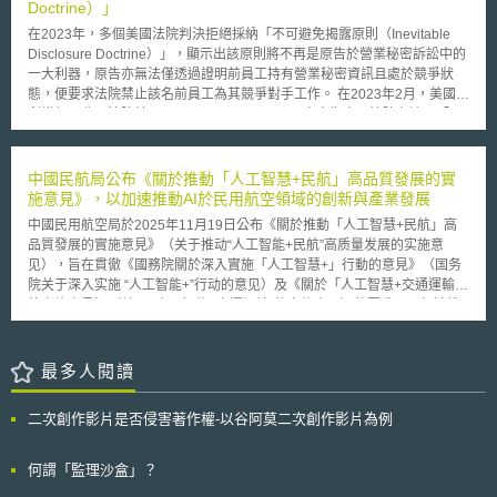
理由亦明確說明：禁止醫療保險、人壽保險及長期照護保險之保險人利用基
Doctrine）」
因檢測結果，並非禁止保險人依據醫療紀錄和醫療診斷結果進行核保或計算
在2023年，多個美國法院判決拒絕採納「不可避免揭露原則（Inevitable
保險費費率，以此釋疑保險人對此次修正之擔憂。 美國聯邦參議院於
Disclosure Doctrine）」，顯示出該原則將不再是原告於營業秘密訴訟中的
2008年即通過「基因資訊平等法」（Genetic Information
一大利器，原告亦無法僅透過證明前員工持有營業秘密資訊且處於競爭狀
Nondiscrimination Act of 2008, GINA），惟「基因資訊平等法」僅禁止醫
態，便要求法院禁止該名前員工為其競爭對手工作。 在2023年2月，美國伊
療保險保險人利用基因資訊進行核保，並未禁止其他類型之保險人。美國佛
利諾伊州北區法院於PetroChoice v. Amherdt一案中指出，法院在適用「不
羅里達州本次修正「基於保險目的之基因資訊法」將人壽保險和長期照護保
可避免揭露原則」時會遏制競爭對手之間的員工流動，故將評估個案事實並
險一併納入規定，是全美首次擴大禁止利用基因資訊進行核保之保險類型。
嚴格限制其適用。在2023年6月，美國伊利諾伊州北區法院於Aon PLC v.
Alliant Ins. Services一案中指出，根據2016年美國國會所通過的「保護營業
中國民航局公布《關於推動「人工智慧+民航」高品質發展的實
秘密法案（Defend Trade Secrets Act, DTSA）」，該法案拒絕了「不可避
施意見》，以加速推動AI於民用航空領域的創新與產業發展
免揭露原則」的適用，並禁止法院僅憑他人所知悉的資訊，阻礙其尋求新的
中國民用航空局於2025年11月19日公布《關於推動「人工智慧+民航」高
工作，因此駁回了原告的損害賠償主張。在2023年9月，美國密蘇里州東區
品質發展的實施意見》（关于推动“人工智能+民航”高质量发展的实施意
法院於MiTek Inc. v. McIntosh一案中同樣拒絕了「不可避免揭露原則」的適
见），旨在貫徹《國務院關於深入實施「人工智慧+」行動的意見》（国务
用，儘管該州的州法並未明確表達採納或拒絕該原則。 除此之外，美國聯
院关于深入实施 “人工智能+”行动的意见）及《關於「人工智慧+交通運輸」
邦法院在去年度的每一份報告意見中（Reported Opinion），皆未顯示出根
的實施意見》（关于 “人工智能+交通运输”的实施意见）的要求，以加速推
據「不可避免揭露原則」申請禁令或取得救濟是合理的。換言之，大多數的
動AI於民用航空領域的創新與產業發展。 本文件說明，中國政府將於安全、
美國法院都拒絕採納「不可避免揭露原則」或嚴格限制其適用。 綜上所
物流、監管、建設等領域，持續推動AI驅動的創新產業發展，深化產業與AI
述，儘管「不可避免揭露原則」能有效防止來自前員工不當使用其營業秘密
的結合。2027年將首先實現AI於民航安全、物流之發展，預計屆時民航領
最多人閱讀
的威脅，但其不再是未來營業秘密訴訟中的勝訴關鍵。 本文同步刊登於
域的高品質資料、基礎設施平台、產業模型演算法等AI核心要素已見成效，
TIPS網站（https://www.tips.org.tw）
形成具指標性的前瞻示範案例以及具有競爭力的智慧產品與應用；而預計至
二次創作影片是否侵害著作權-以谷阿莫二次創作影片為例
2030年，民航AI治理體系與安全保障體系已逐步建立，成為民航領域發展
的基礎。 本文件針對AI具發展優勢之民航領域，提出其於安全、運行、監管
等層面的應用場景，例如飛機故障預測性維護、入侵物辨識、鳥情監控、航
何謂「監理沙盒」？
班編制、航程調度、智慧旅客服務、自動化倉儲管理、執法輔助、風險控管