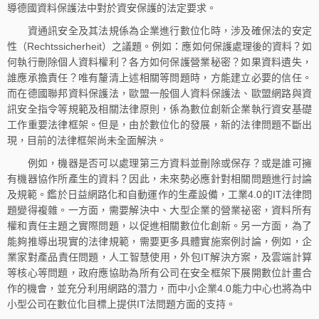
導德國資料保護法中對於資安保護的法定要求。
資通訊安全及其法規係為企業進行數位化時，涉及確保法的安定
性（Rechtssicherheit）之議題。例如：應如何保護處理後的資料？如
何執行刪除個人資料權利？各方如何保護營業秘密？如果資料遺失，
誰應承擔責任？唯有釐清上述相關等問題時，方能建立必要的信任。
而在德國聯邦資料保護法，歐盟一般個人資料保護法、歐盟網路與資
訊安全指令等規範及相關法律原則，係為數位創新企業執行資安基礎
工作重要法律框架。但是，由於數位化的發展，新的法律問題不斷出
現，目前的法律框架尚未全面解決。
例如，機器是否可以處理第三方資料並刪除或保存？或是誰可擁
有機器協作所產生的資料？因此，未來勢必應針對相關問題進行討論
及規範。鑑於日益網路化和自動運作的生產設備，工業4.0的IT法律問
題變得複雜。一方面，需要解決中、大型企業的營業祕密，資料所有
權和責任主題之實際問題，以促進相關數位化創新。另一方面，為了
能夠推導出現實的法律規範，需要更多具體實施案例討論，例如，企
業家對產品責任問題，人工智慧使用，外包IT解決方案，及雲端計算
等核心等問題，政府應協助為所有公司在安全框架下展開數位計畫合
作的機會，並充分利用網路的潛力，而中小企業4.0能力中心也將為中
小型公司在數位化目標上提供IT法問題方面的支持。