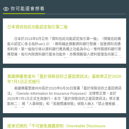
你可能還會想看
日本資訊信託功能認定指引第二版
日本於2018年6月公布「資料信託功能認定指引第一版」（情報信託機
能の認定に係る指針ver1.0），期待藉此推動資料銀行發展，促進資料流通
和利用。第一版指引係以資料銀行應具備之功能為中心，惟伴隨資料銀行業
務發展，指引內除資料銀行基本功能外，亦應規範個人資料管理及向第三方
提供資料之條件等內容，加上有論者認為第一版內有關資料銀行定義過於偏
重功能描述，故總務省和經濟產業省於2019年1月起召開檢討會，重新檢討
上開指引，最終於2019年10月8日公布「資料信託功能認定指引第二版」
（情報信託機能の認定に係る指針ver2.0）。 第二版指引更新重點包括
美國佛羅里達州「基於保險目的之基因資訊法」最新修正於2020
︰（1）修正資料銀行定義︰第一版指引僅強調資料銀行之功能，第二版則
年7月1日正式施行
增加資料銀行之目的和資料銀行與個人間關係等內容；（2）重新定義並詳
美國佛羅里達州州長於2020年6月30日簽署「基於保險目的之基因資訊
細說明資料種類和蒐集方法；（3）修正資料信託功能認定基準︰新增複數
法」（Genetic Information for Insurance Purposes）法律修正案，並於
業者共同經營資料銀行，隱私保護對策以及確保資料銀行透明性和個人資料
2020年7月1日正式生效施行。本次「基於保險目的之基因資訊法」修正重
之自主控制等規定；（4）新增資料信託功能模範條款之應記載事項︰包括
點有二： 將「人壽保險」和「長期照護保險」保險人納入「禁止僅根據個
與限制行為能力人締結契約之程序，以及向第三方提供資料之條件等規定。
人基因資訊即取消、限制、拒絕承保或設定不同保險費費率」之列； 明確
為確保資料銀行透明性和個人資料之自主控制，第二版指引新增資料倫理審
規定醫療保險、人壽保險及長期照護保險之保險人，不得基於保險目的，向
查會規定，要求資料銀行設置資料倫理審查會並定期向其報告，審查會則應
要保人、被保險人索取基因檢測結果，或要求要保人、被保險人須完成基因
就個人與資料銀行間契約、個資利用目的、向第三方提供資料之條件等事項
檢測後方同意核保。 同時，本次「基於保險目的之基因資訊法」修正
逐漸式微的「不可避免揭露原則（Inevitable Disclosure
提供建議。