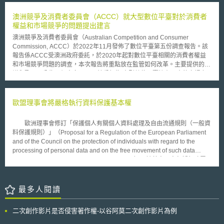
入判斷或行動的AI類型。AI使用者是否使用AI，並不影響AI使用者應負之注
意義務，AI使用者仍須在具體情況下做出適當判斷與行動。在由AI使用者自
澳洲競爭及消費者委員會（ACCC）就大型數位平臺對於消費者
行負責判斷AI輸出內容是否適當的前提下，AI開發者與AI提供者仍須說明AI
權益和市場競爭的問題提出建言
性能限制與重大風險，並對AI使用者難以預見的風險，採取相應設計措施。
澳洲競爭及消費者委員會（Australian Competition and Consumer
2.依賴與代替型AI：指設計本身就預期用AI取代人類判斷或行動，並且在使
Commission, ACCC）於2022年11月發佈了數位平臺第五份調查報告。該
用時以AI輸出結果作為主要依據的AI類型。使用依賴與代替型AI時，AI使用
報告係ACCC受澳洲政府委託，於2020年起對數位平臺相關的消費者權益
者的注意義務已從做出適當判斷與行動，轉變為確保AI系統能被妥善管理與
和市場競爭問題的調查，本次報告將重點放在監管如何改革。主要提供的建
運作。AI開發者與AI提供者則須維持AI的精準度與安全性，對AI於合理可行
議和警示可分為五個方向： 1.反競爭行為 大型數位平臺擁有巨大的市場力
的範圍內採取相對應的安全與風險控制設計，並向AI使用者進行相關說明。
量和重要的財政資源，佔據主導地位的數位平臺公司有能力和動機透過排他
性行為和收購潛在競爭對手，以維持其在市場中的優勢地位。 2.消費者和中
小企業保護不足 ACCC於2022年所發佈的最新報告與其自2017年開始進行
歐盟理事會將嚴格執行資料保護基本權
數位平臺研究起所發布的其他報告一致，皆指出數位平臺的服務有以下潛在
危害： ● 利用消費者偏見或引導消費者的方式向消費者提供服務。 ● 數位平
歐洲理事會修訂「保護個人有關個人資料處理及自由流通規則（一般資
臺上的詐騙明顯且持續增加。 ● 來自應用程式商店提供的不當和欺詐性應用
料保護規則）」（Proposal for a Regulation of the European Parliament
程式的危害。 ● 創建、購買和銷售虛假評論以及以其他方式操縱評論的做
and of the Council on the protection of individuals with regard to the
法。 ● 欠缺救濟和爭議解決的途徑。 3.保護消費者的新措施 澳洲現有的競
processing of personal data and on the free movement of such data
爭和消費者法律已難以因應數位平臺市場所面臨的消費者權益侵害和競爭危
(General Data Protection Regulation), GDPR），該草案內容包括行政罰
害等問題。該報告建議進行立法改革，具體如下： ● 商業市場中的消費者保
鍰三審制（three-tiered system）。凡故意或過失違反歐洲資料保護基本權
護措施，包括禁止不公平交易行為和不公平契約條款。 ● 針對數位平臺的消
之企業，情節重大者，可能招致鉅額行政罰鍰，草案之裁罰性措施將讓從業
費者爭議措施，包括強制規定內部和外部的爭議解決流程，以及平臺對詐
者更加重視資料保護法益。 是否對違反GDPR之侵權行為裁處罰鍰，會
最多人閱讀
騙、有害程式和虛假評論的預防和刪除義務。 ● 建立新的競爭框架，使受指
員國政府有裁量權限；已受刑事制裁者，政府亦得免除罰鍰以避免重複處
定的數位平臺提供服務時受到適用於此一領域的強制性法規拘束。 ● 受指定
罰。資料保護主管機關（data protection authorities, DPAs）依三審制判
數位平臺將應遵循之新框架和守則，以遵守競爭義務，避免其在市場中的反
二次創作影片是否侵害著作權-以谷阿莫二次創作影片為例
斷，確保所裁處罰鍰具有效性、比例性及嚇阻性。三審制包括：第一審，是
競爭行為，如競爭行為中的自我偏好（self-preference）等。 4.管轄 該調查
否對資料當事人之資料要求延遲、變更回應；第二審，是否對資料當事人、