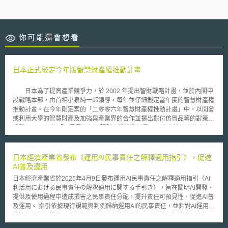
你可能還會想看
日本正式敲定今年版智慧財產權推動計畫
日本為了提高產業競爭力，於 2002 年提出智財戰略計畫，並於內閣中
設戰略本部，由首相小泉純一郎領導，每年並仔細擬定當年度的智慧財產權
推動計畫。在今年剛定案的「二零零六年智慧財產權推動計畫」中，以開發
或利用大學的智慧財產及加強與產業界的合作並提出對付仿冒品等的對策為
重點。 根據「二零零六年智慧財產權推動計畫」，未來將加強整合大
學內部的大學智慧財產本部與民間的技術移轉機關（ TLO ），以便集中運
用人才、研究成果。計畫也將建立一套可簡便利用專利或論文的資料庫系
統，預期明年四月起可供利用。 日本的大學院校去年在國內取得專利
日本經濟產業省發布《運用AI民事責任之解釋適用指引》，促進
權的有三百七十九件，大學將專利技術移轉至民間組織件數在二零零四年度
AI普及運用
有八百四十九件，藉由技術轉移所得收入為三十三億日圓，雖然這些表現相
日本經濟產業省於2026年4月9日發布運用AI民事責任之解釋適用指引（AI
較於以往年度均有所成長，但日本不論在專利件數或收益上，都與美國相差
利活用における民事責任の解釈適用に関する手引き），旨在闡明AI開發、
甚遠，日本政府為了加強國際競爭力，認為有必要加強產、學界的合作，故
提供及使用過程中造成損害之民事責任分配，提升責任可預見性，促進AI普
「二零零六年智慧財產權推動計畫」也規劃，大學院校若有意到海外申請專
及運用。 指引依據現行規範與判例歸納運用AI的民事責任，並針對AI運用型
利權，政府將補助申請費；此外，原本只限定優惠大學正副教授的專利申請
態進行分類，提出民事責任解釋適用之建議方向。具體分類與建議方向如
費減免措施，也將及於研究所的學生等，以期促進大學內部研發。
下： 1.輔助與支援型AI：指AI僅作為判斷之輔助或支援，最終仍須由人類介