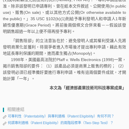
准，除非該發明已申請專利、曾在紙本文件敘述、公開使用(In public
use)、販售(On sale)、或以其他方式公開(Or otherwise available to
the public)。」35 USC §102(b)(1)則給予專利發明人和申請人1年新
穎性優惠期(Grace Period)。將前後兩個條文合併來看－－假設該發
明銷售超過一年以上便不得再授予專利。
「銷售阻卻」的立法意旨在於：避免發明人或其權利受讓人先將
發明商業化並獲利，待競爭者進入市場後才提出專利申請，藉此有效
地延長專利保護的期間，進而產生獨占(Monopoly)。
1998年，美國最高法院於Pfaff v. Wells Electronics (1998)一案，
揭示銷售阻卻的要件：（1）該產品必須是商業上販售的標的；（2）
該發明必須已經準備好要進行專利申請。唯有這兩個要件成就，才開
始計算「一年」。
本文為「經濟部產業技術司科技專案成果」
相關連結
可專利性（Patentability）與專利適格（Patent Eligibility）有何不同？
何謂專利適格（Patent Eligibility）的兩階段標準（Two-Step Test）？