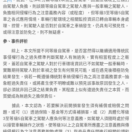
由駕駛人負擔，則該類等級自駕車之駕駛人應與一般車輛之駕駛人，
負擔相同侵權行為之注意義務內容（或程度），但等級3至等級5自駕
車之各式應用情境，車輛行駛環境之相關監控資訊已轉由車輛本身處
理、控管，則駕駛人是否對於自駕車之車禍發生，仍具有可預見性，
或得注意並防免之，則不無疑慮。
參、事件評析
綜上，本文所提不同等級自駕車，是否當然得以繼續適用傳統民
事侵權行為之過失標準判斷駕駛人有無過失，實有相當程度上之衝
突，蓋若自駕車之駕駛人對於行車環境資訊已不如駕駛一般車輛時，
實難期待駕駛人對於車禍之發生有何預見可能，或在遇見後積極防免
結果發生，倘若一概遵循傳統對車禍侵權行為之高注意義務要求─抽
象輕過失責任，或將產生使不明瞭或難以預見該事故原因發生之人，
卻必須就非因己誤之結果負責，某程度上似有違過失責任之本質，而
質變成為無過失之擔保責任。
據此，本文認為，若要解決前開損害發生須有補償或賠償之問
題，或可（1）透過保險、基金等方式填補損害，或（2）具體化等級
3至等級5自駕車之駕駛人應負何等注意義務，如駕駛人須隨時處於得
以接管車輛操作之狀態，使等級3以上之自駕車所應盡之注意義務與傳
統侵權行為之注意義務脫鉤處理（3）與商品責任間進行相關的調和