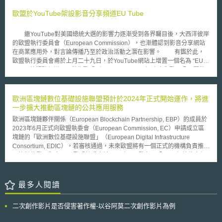
科學證據，使法國政府於1月中宣佈延續去年的禁種令。但專家質疑委員會
歐盟於YouTube架設影音分享頻道EU Tube
主席對於調查報告之陳述失之客觀，由於調查報告中關於MON810商業種植
對於環境影響的問題仍懸而未定，事實上並未存有委員會主席所謂的「嚴重
質疑」。
繼YouTube對美國總統大選的影響力逐漸受到各界矚目後，大西洋彼岸
的歐盟執行委員會（European Commission），也漸體認到影音分享網站
在商業應用外，對言論傳播乃至於政治活動之潛在影響。 有鑑於此，
歐盟執行委員會甫於上月二十九日，於YouTube網站上增置一個名為 “EU
Tube” 的視聽頻道，以做為歐盟（European Union）官方和歐洲公民間的
溝通渠道。 關於此種利用線上影音分享網站作為政府資訊傳播和政策
公開宣傳的創舉，有幾點值得國內注意。 首先，此一歐盟執行委員會
與YouTube簽訂的頻道協議，乃是非專屬的協定。換言之，歐盟執行委員會
歐洲區塊鏈數位基礎設施聯盟預計於2024年正式開始運作，將進
仍可同時與其他網站或媒體簽訂類似之服務協議。其次，EU Tube之內容亦
一步擴大推動區塊鏈的公共應用服務
不僅限於硬性的政策或行動討論，而包含了從氣候變遷、能源議題到移民等
歐洲區塊鏈夥伴關係（European Blockchain Partnership, EBP）的成員於
各種公民相關事項，甚至有內容大膽的 ”Film Lovers Will Love This!” 的前
2023年6月正式向歐盟執委會（European Commission, EC）申請成立區
衛影片。更有甚之，使用者對於不同影音檔點擊觀看次數（有數百萬人次與
塊鏈的「歐洲數位基礎設施聯盟」（European Digital Infrastructure
僅一千人次的差異）的資訊，也可作為日後進一步分析利用的原始資料。不
Consortium, EDIC），若審核通過，未來歐盟將有一個正式的機構負責推動
過，雖然歐盟極力推動其內部之語言多樣性，目前既有的影片仍以英文為
區塊鏈的發展與應用。 歐盟執委會於2023年1月發布了「2030年數位十年
主。 歐盟發言人強調，納入YouTube等網站為對外溝通管道的作法，
政策計畫」（Digital Decade Policy Programme 2030, DDPP），為促進
是為了盡可能擴大與歐盟公民的聯繫，但主要仍以易受YouTube吸引的年輕
歐盟數位轉型的大規模部署及能力建構，達到DDPP所設定的具體目標，執
人為主。由此可見，網路網路對不同年齡層、世代的影響仍有差異，而公領
委會提出跨（多）國專案（Multi-Country Projects, MCPs）的概念，期待
最多人閱讀
域與影音分享網站日漸深化的關係，也考驗傳統媒體和政治互動的準則。
整合歐盟、各成員國、私部門的資源，以實現單一成員國無法獨立部署的數
位化基礎設施。 執委會參考2009年開始陸續成立的「歐洲研究基礎設施聯
二次創作影片是否侵害著作權-以谷阿莫二次創作影片為例
盟」（European Research Infrastructure Consortium, ERIC），提出了
「歐洲數位基礎設施聯盟」（EDIC）的規劃。EDIC並非由歐盟的資助計畫