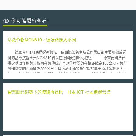
你可能還會想看
基改作物MON810，德法命運大不同
德國今年1月底通過新修法，使國際知名生技公司孟山都主要用做於飼
料的基改抗蟲玉米MON810得以在德國更加順利種植。 原來德國法律
規定基改作物與其相同種類傳統非基改作物間的種植距離為150公尺，與有
機作物間的距離則為300公尺；但這項距離的規定對於農田面積多數不大的
德國西部來說始終是一個問題，新法為此提供了一項新的出路，亦即基改作
物種植者可與其相鄰傳統作物種植者簽訂契約來排除前述種植距離的限制，
此項契約雖可能使傳統作物必須標示成為基改作物，但預估仍不會減低傳統
作物種植者簽訂契約的意願。 專家評論德國這項新的立法仍然為德不
智慧聯網趨勢下的城鎮再進化－日本 ICT 社區總體營造
卒，由於新立法並未將德國公開註冊制度中基改作物需揭露詳細的種植地點
改為只需揭露種植地區，使得反基改分子仍將得以順利找到基改作物並加以
破壞。另外，此次亦未修正的鄰田污染賠償責任使專家擔憂基改研究仍將限
於校園內。 MON810在另一端的法國則顯得命運多舛，自去年秋天
起，法國引用歐盟法的防衛條款（Articles 23 of the EU Deliberate
Release Directive）來暫時禁種此一抗蟲玉米，於今年1月初，法國政府為
此項問題所組成的委員會向環境部長提交調查結果，委員會主席並對外表示
嚴重質疑MON810的安全性，並已取得大量MON810對動、植物負面影響的