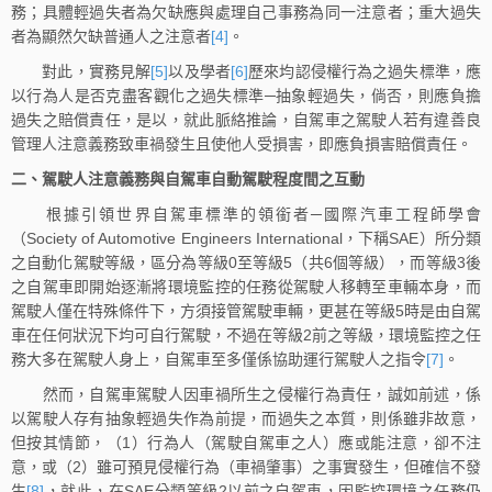
務；具體輕過失者為欠缺應與處理自己事務為同一注意者；重大過失
者為顯然欠缺普通人之注意者
[4]
。
對此，實務見解
[5]
以及學者
[6]
歷來均認侵權行為之過失標準，應
以行為人是否克盡客觀化之過失標準─抽象輕過失，倘否，則應負擔
過失之賠償責任，是以，就此脈絡推論，自駕車之駕駛人若有違善良
管理人注意義務致車禍發生且使他人受損害，即應負損害賠償責任。
二、駕駛人注意義務與自駕車自動駕駛程度間之互動
根據引領世界自駕車標準的領銜者─國際汽車工程師學會
（Society of Automotive Engineers International，下稱SAE）所分類
之自動化駕駛等級，區分為等級0至等級5（共6個等級），而等級3後
之自駕車即開始逐漸將環境監控的任務從駕駛人移轉至車輛本身，而
駕駛人僅在特殊條件下，方須接管駕駛車輛，更甚在等級5時是由自駕
車在任何狀況下均可自行駕駛，不過在等級2前之等級，環境監控之任
務大多在駕駛人身上，自駕車至多僅係協助運行駕駛人之指令
[7]
。
然而，自駕車駕駛人因車禍所生之侵權行為責任，誠如前述，係
以駕駛人存有抽象輕過失作為前提，而過失之本質，則係雖非故意，
但按其情節，（1）行為人（駕駛自駕車之人）應或能注意，卻不注
意，或（2）雖可預見侵權行為（車禍肇事）之事實發生，但確信不發
生
[8]
，就此，在SAE分類等級2以前之自駕車，因監控環境之任務仍