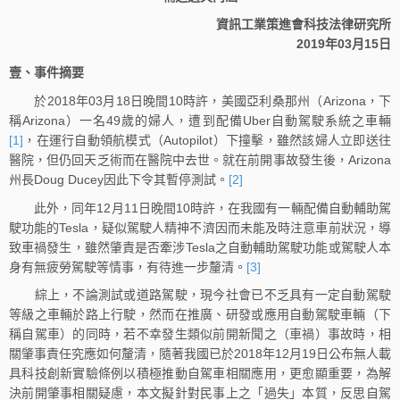
資訊工業策進會科技法律研究所
2019年03月15日
壹、事件摘要
於2018年03月18日晚間10時許，美國亞利桑那州（Arizona，下
稱Arizona）一名49歲的婦人，遭到配備Uber自動駕駛系統之車輛
[1]
，在運行自動領航模式（Autopilot）下撞擊，雖然該婦人立即送往
醫院，但仍回天乏術而在醫院中去世。就在前開事故發生後，Arizona
州長Doug Ducey因此下令其暫停測試。
[2]
此外，同年12月11日晚間10時許，在我國有一輛配備自動輔助駕
駛功能的Tesla，疑似駕駛人精神不濟因而未能及時注意車前狀況，導
致車禍發生，雖然肇責是否牽涉Tesla之自動輔助駕駛功能或駕駛人本
身有無疲勞駕駛等情事，有待進一步釐清。
[3]
綜上，不論測試或道路駕駛，現今社會已不乏具有一定自動駕駛
等級之車輛於路上行駛，然而在推廣、研發或應用自動駕駛車輛（下
稱自駕車）的同時，若不幸發生類似前開新聞之（車禍）事故時，相
關肇事責任究應如何釐清，隨著我國已於2018年12月19日公布無人載
具科技創新實驗條例以積極推動自駕車相關應用，更愈顯重要，為解
決前開肇事相關疑慮，本文擬針對民事上之「過失」本質，反思自駕