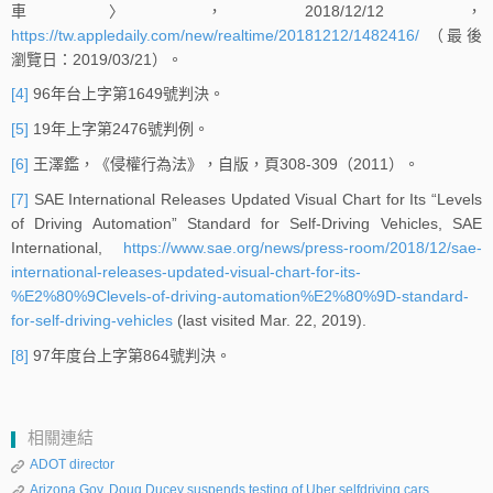
車〉，2018/12/12，
https://tw.appledaily.com/new/realtime/20181212/1482416/
（最後
瀏覽日：2019/03/21）。
[4]
96年台上字第1649號判決。
[5]
19年上字第2476號判例。
[6]
王澤鑑，《侵權行為法》，自版，頁308-309（2011）。
[7]
SAE International Releases Updated Visual Chart for Its “Levels
of Driving Automation” Standard for Self-Driving Vehicles, SAE
International,
https://www.sae.org/news/press-room/2018/12/sae-
international-releases-updated-visual-chart-for-its-
%E2%80%9Clevels-of-driving-automation%E2%80%9D-standard-
for-self-driving-vehicles
(last visited Mar. 22, 2019).
[8]
97年度台上字第864號判決。
相關連結
ADOT director
Arizona Gov. Doug Ducey suspends testing of Uber selfdriving cars