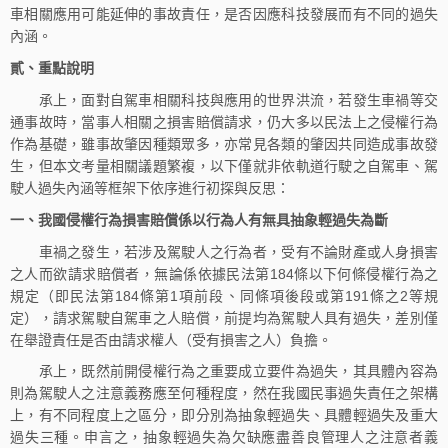
車相關應用可能延伸的事故責任，是否因應科技發展而有不同的過失
內涵。
貳、重點說明
承上，面對自駕車相關科技與應用的世界洪流，若發生車禍等交
通事故時，當事人相關之損害賠償請求，仍大多以民法上之侵權行為
作為基礎，雖事故肇因種類眾多，亦常見各類的肇因共同造成事故發
生，但本文考量相關議題繁複，以下僅就非依軌道行駛之自駕車、駕
駛人過失內涵等框架下依序進行初探與反思：
一、我國侵權行為損害賠償係以行為人有無具抽象輕過失為斷
車禍之發生，若涉及駕駛人之行為者，受有不論財產或人身損害
之人而欲請求賠償者，無論係依據民法第184條以下何條侵權行為之
規定（即民法第184條第1項前段、同條項後段或第191條之2等規
定），請求駕駛自駕車之人賠償，前提均為駕駛人具有過失，差別僅
在舉證責任是否由請求權人（受有損害之人）負擔。
承上，既然前開侵權行為之重要成立要件為過失，其具體內容為
則為駕駛人之注意義務應至何種程度，然在我國民事過失責任之架構
上，有不同程度上之區分，即分別為抽象輕過失、具體輕過失及重大
過失三種。申言之，抽象輕過失為欠缺應盡善良管理人之注意者義