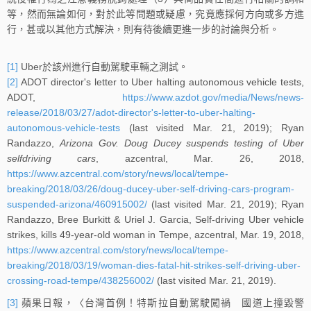
等，然而無論如何，對於此等問題或疑慮，究竟應採何方向或多方進
行，甚或以其他方式解決，則有待後續更進一步的討論與分析。
[1]
Uber於該州進行自動駕駛車輛之測試。
[2]
ADOT director's letter to Uber halting autonomous vehicle tests,
ADOT,
https://www.azdot.gov/media/News/news-
release/2018/03/27/adot-director's-letter-to-uber-halting-
autonomous-vehicle-tests
(last visited Mar. 21, 2019); Ryan
Randazzo,
Arizona Gov. Doug Ducey suspends testing of Uber
selfdriving cars
, azcentral, Mar. 26, 2018,
https://www.azcentral.com/story/news/local/tempe-
breaking/2018/03/26/doug-ducey-uber-self-driving-cars-program-
suspended-arizona/460915002/
(last visited Mar. 21, 2019); Ryan
Randazzo, Bree Burkitt & Uriel J. Garcia, Self-driving Uber vehicle
strikes, kills 49-year-old woman in Tempe, azcentral, Mar. 19, 2018,
https://www.azcentral.com/story/news/local/tempe-
breaking/2018/03/19/woman-dies-fatal-hit-strikes-self-driving-uber-
crossing-road-tempe/438256002/
(last visited Mar. 21, 2019).
[3]
蘋果日報，〈台灣首例！特斯拉自動駕駛闖禍 國道上撞毀警