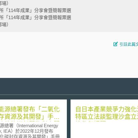
部場）
所「114年成果」分享會暨簡報票選
所「114年成果」分享會暨簡報票選
部場）
引註此篇
能源總署發布「二氧化
自日本產業競爭力強化
存資源及其開發」手
特區立法談監理沙盒立
協助能源部門及利害關
推動與課題
署（International Energy
了解地質封存效益、風
cy, IEA）於2022年12月發布
化碳封存資源及其開發」手冊