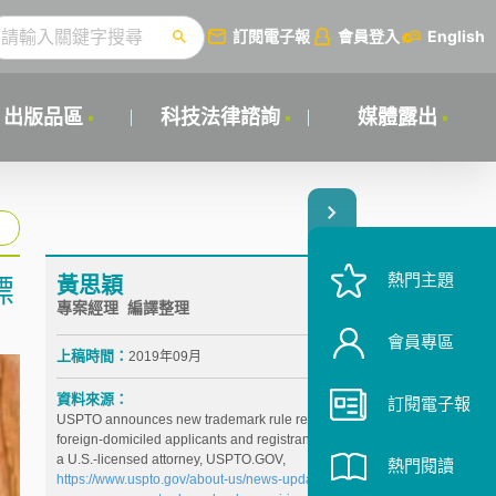
訂閱電子報
會員登入
English
出版品區
科技法律諮詢
媒體露出
熱門主題
黃思穎
標
專案經理 編譯整理
會員專區
上稿時間：
2019年09月
資料來源：
訂閱電子報
USPTO announces new trademark rule requiring
foreign-domiciled applicants and registrants to have
a U.S.-licensed attorney, USPTO.GOV,
熱門閱讀
https://www.uspto.gov/about-us/news-updates/uspto-