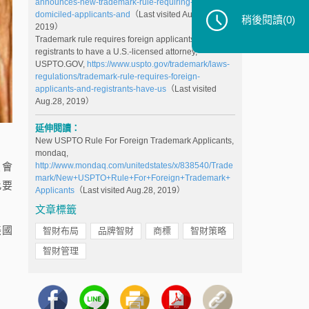
announces-new-trademark-rule-requiring-foreign-
domiciled-applicants-and
（Last visited Aug.28,
稍後閱讀
(0)
2019）
Trademark rule requires foreign applicants and
registrants to have a U.S.-licensed attorney,
USPTO.GOV,
https://www.uspto.gov/trademark/laws-
regulations/trademark-rule-requires-foreign-
applicants-and-registrants-have-us
（Last visited
Aug.28, 2019）
延伸閱讀：
New USPTO Rule For Foreign Trademark Applicants,
mondaq,
http://www.mondaq.com/unitedstates/x/838540/Trade
員會
mark/New+USPTO+Rule+For+Foreign+Trademark+
此要
Applicants
（Last visited Aug.28, 2019）
文章標籤
美國
智財布局
品牌智財
商標
智財策略
智財管理