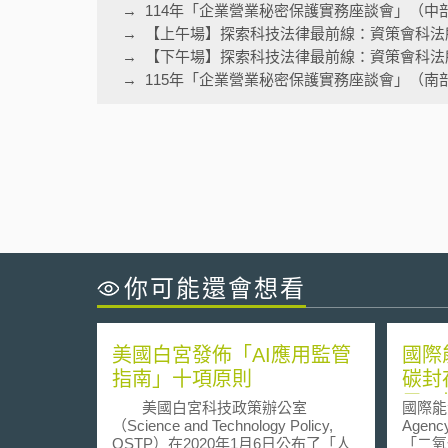
114年「企業營業秘密保護實務座談會」（中
【上午場】探索科技法律最前線：資策會科法
【下午場】探索科技法律最前線：資策會科法
115年「企業營業秘密保護實務座談會」（南
你可能還會想看
美國白宮發佈「AI應用監管
國際
指南」十項原則
碳封
冊，
美國白宮科技政策辦公室
國際能源總
係人
（Science and Technology Policy,
Agen
OSTP）在2020年1月6日公布了「人
「二氧