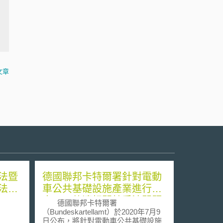
文章
法暨
德國聯邦卡特爾署針對電動
法之
車公共基礎設施產業進行調
查，以釐清相關競爭法問題
德國聯邦卡特爾署
（Bundeskartellamt）於2020年7月9
日公布，將針對電動車公共基礎設施