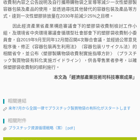
收費制內容之公告說明及自行攜帶購物袋之宣導等減少一次性塑膠製
容器包裝及產品的使用，並透過尋找其他替代的容器包裝及產品等方
式，達到一次性塑膠排放量在2030年前減少25%之目標。
因此經濟產業省產業構造審議會下的塑膠袋收費制檢討工作小
組，及環境省中央環境審議會循環型社會部會下的塑膠袋收費制小委
員會，自2019年9月至同年12月間召開4次聯合會議，並經過公眾意見
程序後，修正《容器包裝再生利用法》（容器包装リサイクル法）的
相關省令，並公布〈塑膠製購物袋收費制實施指導方針〉（プラスチ
ック製買物袋有料化実施ガイドライン），供各零售業者參考，以確
保塑膠袋收費制的順利施行。
本文為「經濟部產業技術司科技專案成果」
相關連結
来年7月から全国一律でプラスチック製買物袋の有料化がスタートします
相關附件
プラスチック資源循環戦略（案）
[ pdf ]