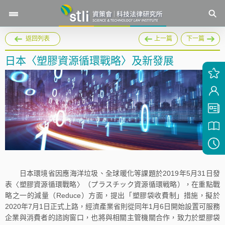
返回列表
上一篇
下一篇
日本〈塑膠資源循環戰略〉及新發展
日本環境省因應海洋垃圾、全球暖化等課題於2019年5月31日發
表〈塑膠資源循環戰略〉（プラスチック資源循環戦略），在重點戰
略之一的減量（Reduce）方面，提出「塑膠袋收費制」措施，擬於
2020年7月1日正式上路，經濟產業省則從同年1月6日開始設置可服務
企業與消費者的諮詢窗口，也將與相關主管機關合作，致力於塑膠袋