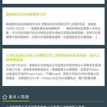
與Yahoo新聞應支付的授權金額，但卻規定違反此法令的公司需繳付75萬美
出正式修正條文並進行第二輪意見徵集。美國監管機關未來在審查契約與數
金的罰款。 近年來，歐盟各國如德國、法國相繼推行新著作權法，讓
位服務介面時，將更嚴格審視「暗黑模式」（Dark Patterns）設計，避免消
著作權人得向新聞内容聚合平台業者徵收授權金，而Google則透過與出版
費者被迫加入不想要或無法取消的訂閱服務，持續為無意訂購的產品或服務
商約定不行使該權利作爲因應措施。而由於西班牙此次的新法規定著作權人
美國專利訴訟和解程序分析
支付費用。
不得約定不行使該權利，導致Google首次因法規而關閉該國的Google新聞
服務。 Google表示此項新法規要求出版商向Google新聞徵收授權金，
美國專利訴訟和解程序分析 資策會科技法律研究所 法律研究員 徐維佑
哪怕它只是一則小小的摘要。Google新聞的總監Richard Gingras表示
104年11月2日 一、美國民事訴訟和解程序 通常民事訴訟當事人有自主
Google新聞並未含任何廣告亦無實際盈利；相反地，該服務為出版商帶來
權，可以在訴訟進行的任何時段在庭外或者法官面前達成和解，亦即可在證
超過百萬的讀者流量。新法規的施行將增加Google新聞的營運成本，因此
據開示程序開始前、在開示中或預審會議時、在審理庭甚至在審理後、上訴
才在新法規施行前關閉西班牙版本的Google新聞服務。 此舉將造成當
完成前隨時達成。 1.庭外和解 當事人在雙方律師的主持下達成庭外和
地網路媒體與出版業者的網路流量損失，爲此西班牙新聞媒體組織 (The
解，根據美國聯邦民事訴訟規則第41條規定，向法院提出雙方當事人簽署的
Spanish Association of Daily Newspaper Publishers, AEDE)發表聲明希望
撤回訴訟的書面協定，從而終結訴訟程序；當事人雙方在和解協議中自行約
西班牙政府、歐盟當局及反托拉斯聯盟能介入調解此次Google新聞的關閉
定能否就同一事項再次提出訴訟。 2.訴訟上和解 美國聯邦民事訴訟規
以再生能源公司終止併購而衍生之營業秘密糾紛案為鑒，提供企
事件，以保護人民與企業的權利。 新法施行在即，究竟Google新聞的
則第69條規定，在審理前或裁判責任金額前，任一方當事人可向法院申請合
業管理建議
關閉會對此次西班牙新著作權法的施行造成何種影響值得後續關注。
意判決，以協議金額為判決內容，與普通判決一樣具有強制執行力，禁止就
2025年7月30日，美國加州法院指出公司濫用合作談判地位以爭奪再生能源
合意判決標的重複起訴。 二、美國專利訴訟和解協議方式 美國專利侵
市場之行為，從商業角度極為惡劣，將面臨重大法律風險，並認定Phillips
權訴訟，為避免被告提出專利無效抗辯或提出反訴，亦即向法院請求宣告原
66能源公司須向Propel Fuels（下稱Propel）競爭公司給付共約8億美元的
告專利權無效、或是拿自己的專利反控原告。美國專利訴訟案件大多以和解
賠償金。 本案源於2017年，Phillips 66公司以收購為由，雙方簽署收購意
收場；而和解方式多協議以專利授權並由被告支付授權金、原告被告以彼此
向書，對Propel公司進行盡職調查。於此期間，Propel公司依保密契約向
專利交互授權、或簽署免訴條款（covenant not to sue），向法院提出雙方
Phillips 66公司揭露其再生柴油專屬策略與資訊，Phillips 66公司並從
當事人簽署的撤回訴訟的書面協定，從而終結訴訟程序。 所謂免訴條
Propel 下載近 3千份包含營業秘密的紀錄。於2018年8月24日，Phillips 66
款協議，常用於侵權訴訟中。根據該協議，訂約時有訴權的一造同意不行使
公司突然終止收購並於下一工作日向加州監管機構宣布其將加入加州再生能
最多人閱讀
訴權起訴對造。這種協議並不消滅訴因；而且即使當事人在協議中沒有作特
源市場，2019年正式銷售高混合可再生柴油。 2022年2月16日，Propel公
別保留，他也可以繼續追究其他共同侵權人的責任。 三、免訴條款之範圍
司向加州法院控訴Philips 66公司不當使用Propel公司花費13年研發得出之
與效果 美國訴訟和解如前所述，雙方需達成書面協議，根據美國聯邦