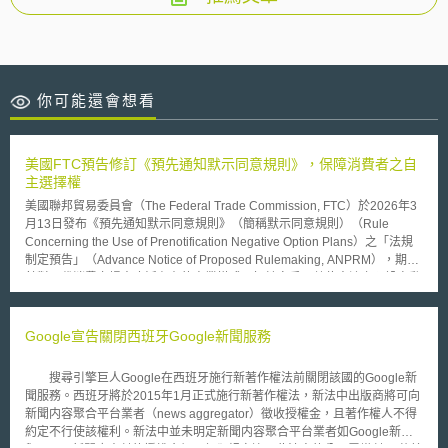
你可能還會想看
美國FTC預告修訂《預先通知默示同意規則》，保障消費者之自
主選擇權
美國聯邦貿易委員會（The Federal Trade Commission, FTC）於2026年3
月13日發布《預先通知默示同意規則》（簡稱默示同意規則）（Rule
Concerning the Use of Prenotification Negative Option Plans）之「法規
制定預告」（Advance Notice of Proposed Rulemaking, ANPRM），期望
針對現代消費市場中廣泛存在的商業模式，如健身房、數位串流之預設自動
續約與試用轉付費機制等進行全面規範，並將現行不完整且分散的消保法規
加以整合，建立全國性標準。 FTC曾於2024年底修訂默示同意規則，後遭
聯邦上訴法院以程序瑕疵為由撤銷。因應法院要求，FTC依法重啟修法程
Google宣告關閉西班牙Google新聞服務
序，就以下核心議題廣徵意見： (1)產業現況與普及性：企業透過「默示同
意」方式行銷產品和服務的規模，以及在各行業中的具體運作模式。 (2)市
搜尋引擎巨人Google在西班牙施行新著作權法前關閉該國的Google新
場不當作法：包含哪些情況未取得消費者「明確知情同意」便逕行收費，以
聞服務。西班牙將於2015年1月正式施行新著作權法，新法中出版商將可向
及如何阻礙消費者取消訂閱等。 (3)可能的監管方式：修訂現行規則、訂立
新聞内容聚合平台業者（news aggregator）徵收授權金，且著作權人不得
新法，或實施替代方案（例如教育消費者和企業如何避免「默示同意」行銷
約定不行使該權利。新法中並未明定新聞内容聚合平台業者如Google新聞
行為）。 FTC已於2026年4月13日完成首輪意見徵集，後續將評估是否提