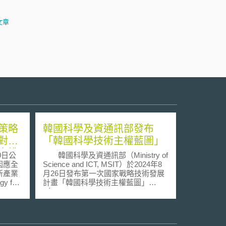
文章
策略
韓國科學及資通訊部發布
對氣
「韓國科學技術主權藍圖」
之挑
0日公
韓國科學及資通訊部（Ministry of
因應全
Science and ICT, MSIT）於2024年8
新產業
月26日發布第一次國家戰略技術發展
gy for
計畫「韓國科學技術主權藍圖」
nd
（Blueprint for National S&T
洲產業在
Sovereignty）（下稱科技主權藍
變遷
圖），以促進國家戰略技術（national
此次公
strategic technology）之發展。