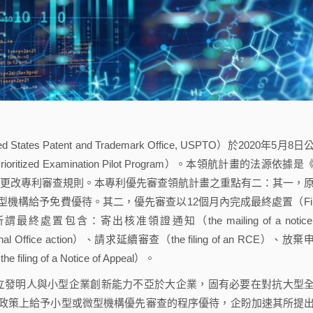
atent and Trademark Office, USPTO）於2020年5月8日
itized Examination Pilot Program）。本領航計畫的法源依據是
下，更改專利審查規則。本專利優先審查領航計畫之重點有二：其一，
機構給予免費優待。其二，優先審查以12個月內完成最終處置（Fin
終處置包含：寄出核准領證通知（the mailing of a notice 
nal Office action）、請求延續審查（the filing of an RCE）、放棄
iling of a Notice of Appeal）。
：「獨立發明人與小型企業創新能力不亞於大企業，固有必要在對抗大型
政策上給予小型或微型機構優先審查的程序優待，企盼加速其所提