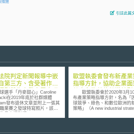
濟措施
引註此篇
法院判定新聞報導中嵌
歐盟執委會發布新產業
自第三方、含受著作權
指導方針，協助企業面
攝影著作之發文屬合理
候中和及數位領導轉型
手「丹麥甜心」Caroline
歐盟執委會於2020年3月1
戰
iacki在2019年底於社群媒體
布產業策略指導方針，名為「
tagram發布退休文章並附上一張其
球競爭、綠色、和數位歐洲的
職業賽之發球特寫照片，該爭
策略」（A new industrial strate
丹麥攝影師 Michael Barrett
a globally competitive, green a
en（後稱Boesen）所拍攝，爾
digital Europe），以幫助歐
育出版社United Sports
面臨近年氣候中和及數位領導
ications（後稱USP）以嵌入含有
時，因轉型而產生的過渡期。