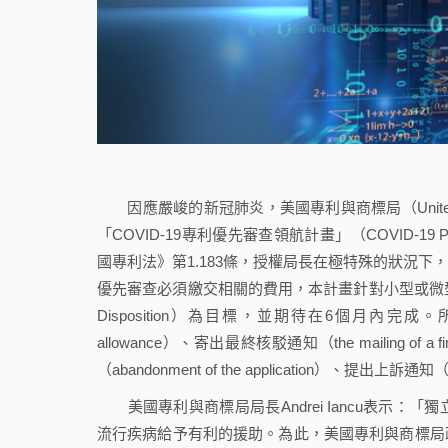
因應嚴峻的新冠肺炎，美國專利與商標局（United States P
「COVID-19專利優先審查領航計畫」（COVID-19 Prior
國專利法》第1.183條，授權局長在極特殊的狀況
優先審查必須繳交相關的費用，本計畫針對小型或微型
Disposition）為目標，並期待在6個月內完成。所謂最
allowance）、寄出最終核駁通知（the mailing of a fi
（abandonment of the application）、提出上訴通知（the f
美國專利與商標局局長Andrei Iancu表示
流行疾病給予有利的援助。為此，美國專利與商標局