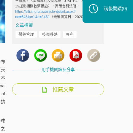
王凱嵐，〈美國專利及商標局（USPTO）因應COVID-
19提出相關救濟措施〉，資策會科法所，
稍後閱讀
(0)
https://stli.iii.org.tw/article-detail.aspx?
no=64&tp=1&d=8461
（最後瀏覽日：2020/7/28）。
文章標籤
醫藥管理
技術移轉
專利
公布
《美
用手機閱讀及分享
原本
al
推薦文章
of
申請
全球
出之