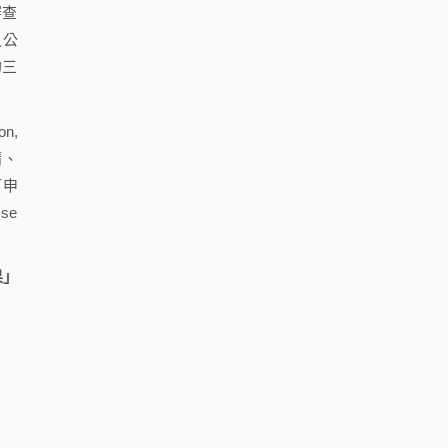
審查
之公
的三
n,
請、
可申
se
果」