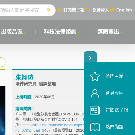
訂閱電子報
會員登入
English
出版品區
科技法律諮詢
媒體露出
熱門主題
朱翊瑄
法律研究員 編譯整理
會員專區
上稿時間：
2020年08月
進階閱讀：
訂閱電子報
許祐寧，〈歐盟執委會發起ERA vs CORONA行動計
畫，加速研發創新合作對抗COVID-19〉，資策會科法
所，
https://stli.iii.org.tw/article-detail.aspx?
熱門閱讀
no=67&tp=5&d=8467
（最後瀏覽日：2020/7/28）。