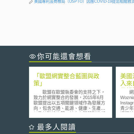
美國專利及商標局（USPTO）因應COVID-19提出相關救
你可能還會想看
「歐盟網實整合藍圖與政
美國
策」
入來
保護
歐盟在歐盟執委會的支持之下，
網球選
使用
致力於網實整合的發展，2015年6月
Wozn
歐盟提出以五項關鍵領域作為發展方
Ins
向，包含交通、能源、健康、生產、
青少年
以及基礎設施等。其中在智慧製造部
議照片為
分，主要為從大量生產到彈性、個別
Boes
客製化生產，以及在生產以及產線自
後聯合體
最多人閱讀
動化之下，增加市場競爭力。但針對
Publ