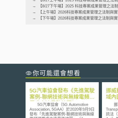
【8/27下午場】2025 科技專案成果管理之
【上午場】2026科技專案成果管理之法制與
【下午場】2026科技專案成果管理之法制與
你可能還會想看
5G汽車協會發布《先進駕駛
挪威
案例-聯網技術與無線電頻譜
域內
需求之遠景路線圖》
5G汽車協會（5G Automotive
挪威交通
Association, 5GAA）於2020年9月9日
Tran
發布「先進駕駛案例-聯網技術與無線
訊法（El