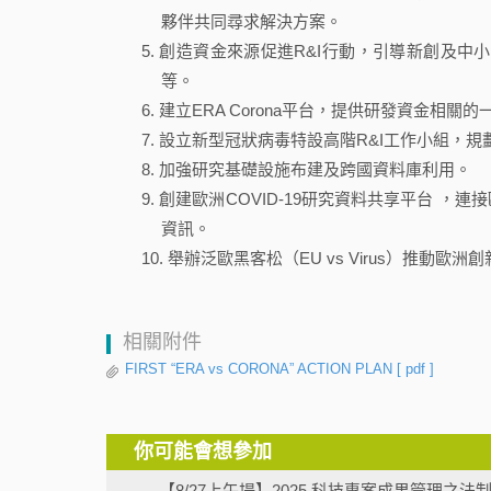
夥伴共同尋求解決方案。
創造資金來源促進R&I行動，引導新創及中小企
等。
建立ERA Corona平台，提供研發資金相
設立新型冠狀病毒特設高階R&I工作小組，規
加強研究基礎設施布建及跨國資料庫利用。
創建歐洲COVID-19研究資料共享平台 
資訊。
舉辦泛歐黑客松（EU vs Virus）推動歐
相關附件
FIRST “ERA vs CORONA” ACTION PLAN
[ pdf ]
你可能會想參加
【8/27上午場】2025 科技專案成果管理之