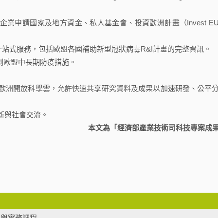
業申請國家及地方資金、私人基金會、投資歐洲計畫（Invest E
關的一站式服務，包括歐盟各國補助新型冠狀病毒R&I計畫的完整資訊。
劃歐盟中長期防疫措施。
，連接歐洲開放科學雲，允許快速共享研究資料及成果以加速研發、公平
洲創新與社會交流。
本文為「經濟部產業技術司科技專案成
法制與實務課程