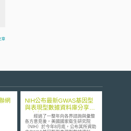
文章
聯網
NIH公布最新GWAS基因型
與表現型數據資料庫分享近
用方針
經過了一整年向各界諮詢與彙整
各方意見後，美國國家衛生研究院
（NIH）於今年8月底，公布其所資助