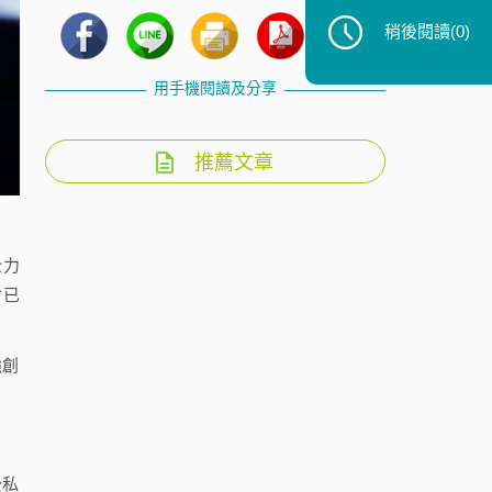
稍後閱讀
(0)
用手機閱讀及分享
推薦文章
全力
會已
強創
公私