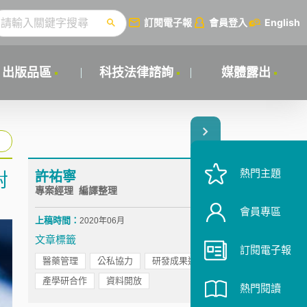
訂閱電子報
會員登入
English
出版品區
科技法律諮詢
媒體露出
熱門主題
許祐寧
對
專案經理 編譯整理
會員專區
上稿時間：
2020年06月
文章標籤
訂閱電子報
醫藥管理
公私協力
研發成果運用
產學研合作
資料開放
熱門閱讀