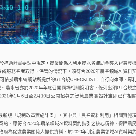
於補助計畫要點中規定，農業關係人利用農水省補助金導入智慧農
系統服務業者取得、保管的情況下，須符合2020年農業領域AI資料
依據農水省網站所提供的GL合規CHECKLIST，自行向律師、專
。農水省亦於2020年年底召開兩場相關說明會，條列出須GL合規
2021年1月6日至2月10日公開招募之智慧農業實證計畫即已有相
過最新版「規制改革實施計畫」，其中與「農業資料利用」相關實施
約，應符合2020年農業領域AI資料契約指引之核心精神，保障農
府為促進農業關係人提供資料，於2020年制定農業領域AI資料契