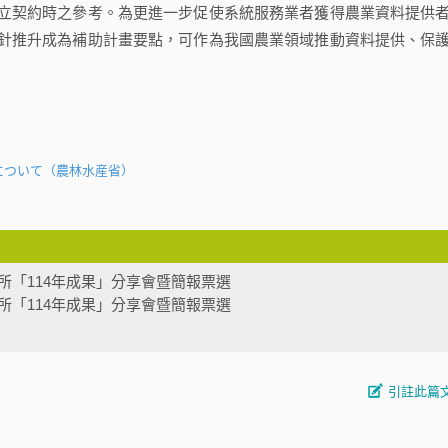
立契約時之參考。為更進一步促使系統服務業者獲得農業資料提供
針推升成為補助計畫要點，可作為我國農業領域推動資料提供、保
について（農林水産省）
所「114年成果」分享會暨簡報票選
所「114年成果」分享會暨簡報票選
引註此篇