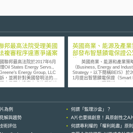
聯邦最高法院受理美國
英國商業、能源及產業
法複審程序違憲爭議案
部發布智慧饋電保證公
詢
邦最高法院於2017年6月
英國商業、能源和產業策
il States Energy Servs.,
（Business, Energy and Industr
Greene’s Energy Group, LLC
Strategy，以下簡稱BEIS）於2
訴，並將針對美國發明法的專
1月提出智慧饋電保證（Smart Ex
程序是否有違憲之虞的爭點進
Guarantee，以下簡稱SEG）
。事實上，自從2016年美國聯
保證下，BEIS將擬定一套不同
院的Cuozzo Speed案認定專
制度之政策框架，使小型生產
上訴委員會（Patent Trial
（prosumer）所生產之綠色
ppeal Board, PTAB）之專利複
於此一政策框架之保障下，與
影片為例
何謂「監理沙盒」？
可適用最寬廣合理解釋原則
者議約，並將電力售予售電業
est reasonable interpretation
減輕英國政府預計於今年3月廢
的晚近見解與趨勢
A片也要搞創意！具原創性之A
dard，BRI）後，針對美國專利法
制度所帶來之衝擊。 SEG重要之
進行技術評估
4條規定美國專利複審程序之最
何謂專利權的「權利耗盡」原則
內容包含： （1） SEG課予大型售電
結果不可上訴條款，就已經突
業（用戶數大於25萬之售電業