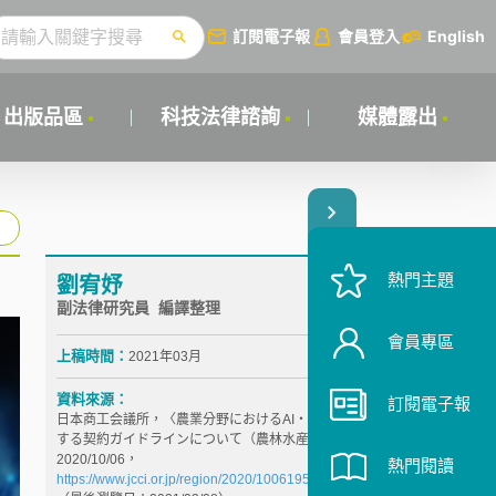
訂閱電子報
會員登入
English
出版品區
科技法律諮詢
媒體露出
熱門主題
劉宥妤
副法律研究員 編譯整理
會員專區
上稿時間：
2021年03月
資料來源：
訂閱電子報
日本商工会議所，〈農業分野におけるAI・データに関
する契約ガイドラインについて（農林水産省）〉，
2020/10/06，
熱門閱讀
https://www.jcci.or.jp/region/2020/1006195854.html