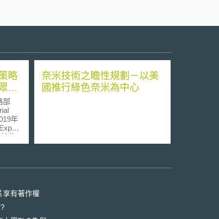
策略
奈米技術之瞻性規劃－以美
眾諮
國推行綠色奈米為中心
略部
ial
019年
port
，於此
於躉購
消費者
電力，可
售電業
者，以
除躉購
片享有著作權
?
）收購