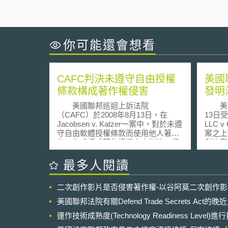
你可能還會想看
CAFC判決未遵守自由授權
美國
條款構成著作權侵害
發明
美國聯邦巡迴上訴法院
美國聯
（CAFC）於2008年8月13日，在
13日受理O
Jacobsen v. Katzer一案中，對於未遵
LLC v 
守自由軟體授權條款而使用他人著
案之上
作，作成構成著作權侵害之判決，扭
利複審
轉地方法院之判決結果。由上訴人
行處理
Jacobsen經營的JMRI（Java Model
邦最高法
最多人閱讀
Railroad Interface），透過多數參與
利審判暨
者集體協作的程式DecoderPro，為開
and A
二次創作影片是否侵害著作權-以谷阿莫二次創作
放資源的自由軟體，採取Artistic
審程序
License模式，供模型火車迷編輯解碼
（broad
美國聯邦法院有關Defend Trade Secrets Act
器晶片(decoder chip)的程式以操控模
stan
型火車；被告Katzer從 DecoderPro下
運作技術成熟度(Technology Readiness Level)
第31
載了數個定義檔來製作一套市售軟體
終裁決