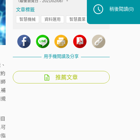
（最後瀏覽日：2021/02/08）。
稍後閱讀
(0)
文章標籤
智慧機械
資料運用
智慧農業
用手機閱讀及分享
機、
契約
推薦文章
利師
之補
關規
項目
民可
約指