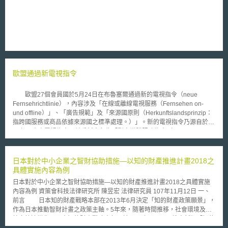
薯與其他三項基因改造玉米的標記基因存有抗藥性的疑慮與爭議，針對於
此，去(2009)年6月間，歐盟食品安全管理局(European Food Safety
Authority，簡稱EFSA)內的科學小組已再次進行安全檢驗，最後指出，以目
前科技水準得出結論，基因改造作物中的標記基因不會對人體健康或是生態
環境帶來負面影響。 為能解決批准基因改造作物商業化種植的問題，
歐盟委員會考量將進一步規劃如何在決定種植基因改造作物的過程中強化各
會員國的決定權，歡迎各界就此提出建議與發表意見，期望由消費者健康及
安全政策部門提出一項具備共通性與科學證據基礎的決策過程，以供各會員
歐盟通過新電視指令
國於過程中充分反映其立場，並自行決定是否將核准基因改造作物於境內的
商業化種植。
歐盟27個會員國於5月24日在布魯塞爾通過新的電視指令（neue
Fernsehrichtlinie），內容涉及「在線或離線電視服務（Fernsehen on-
und offline）」、「廣告規範」及「來源國原則（Herkunftslandsprinzip：
指跨國服務或商品依據來源國之標準處理。）」。新的電視指令乃源自於有
18年歷史之電視指令，並重新命名為「影音媒體服務指令（Richtlinie über
Audiovisuelle Mediendienste）」，指令內容包括線上直播節目、近似隨選
視訊（Near-Video-on-Demand）、非線性傳輸節目（nicht-linear
verbreitetes Programm）。 約一年半前歐盟就電視指令之規範，如何
日本對於中小企業之智財協助措施—以知的財產推進計畫2018之
種經由網路傳輸之內容適用電視指令、廣告規範及來源國原則等議題加以討
具體實施內容為例
論；不具商業性之私人網站內容，如旅遊紀錄片，則不在本指令適用範圍。
日本對於中小企業之智財協助措施—以知的財產推進計畫2018之具體實施
歐洲媒體法研究機構負責人Alexander Scheuer指出，類似YouTube網站，
內容為例 資策會科技法律研究所 陳昱宏 法律研究員 107年11月12日 一、
因其本身提供服務方式不涉及編輯性責任（redaktionelle
前言 日本知的財產戰略本部在2013年6月決定「知的財產政策願景」，
Verantowrtung），故亦不在本指令適用範圍內；惟如YouTube將電視頻道
作為日本推動智財計畫之政策主軸。5年來，隨著時間推移，社會環境及科
引進其網站，則可能有適用本指令之餘地。Scheuer另外指出如何界定非商
技亦快速變化，日本知的財產戰略本部即於2018年6月12日推出新版「知的
業性之難題，例如在個人儲存短片的網頁上打廣告，是否具商業性，值得討