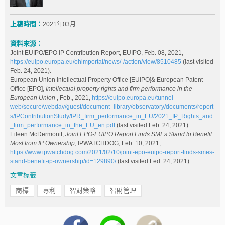
上稿時間：
2021年03月
資料來源：
Joint EUIPO/EPO IP Contribution Report, EUIPO, Feb. 08, 2021,
https://euipo.europa.eu/ohimportal/news/-/action/view/8510485
(last visited
Feb. 24, 2021).
European Union Intellectual Property Office [EUIPO]& European Patent
Office [EPO],
Intellectual property rights and firm performance in the
European Union
, Feb., 2021,
https://euipo.europa.eu/tunnel-
web/secure/webdav/guest/document_library/observatory/documents/report
s/IPContributionStudy/IPR_firm_performance_in_EU/2021_IP_Rights_and
_firm_performance_in_the_EU_en.pdf
(last visited Feb. 24, 2021).
Eileen McDermontt,
Joint EPO-EUIPO Report Finds SMEs Stand to Benefit
Most from IP Ownership
, IPWATCHDOG, Feb. 10, 2021,
https://www.ipwatchdog.com/2021/02/10/joint-epo-euipo-report-finds-smes-
stand-benefit-ip-ownership/id=129890/
(last visited Fed. 24, 2021).
文章標籤
商標
專利
智財策略
智財管理