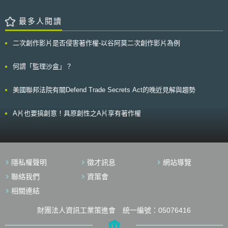
財產政策願景」。不論新舊版「知的財產政策願景」，均以強化中小企業智
論。 指令中最具爭議的部份，除新聞時事及兒童節目仍嚴格禁止置入
財戰略作為計畫推動目標之一，此係因日本內閣認為中小企業肩負起地方經
性行銷（Product Placement）外，新電視指令有條件放寬業者經營置入性
濟之重責大任，為能使其活用智財能量，從2016年起即推出各種協助措
最多人閱讀
行銷，前提是節目播出前須向觀眾為置入性行銷之揭露，此項放寬將使正常
施，如「活化地方智慧財產行動計畫」、「智財綜合協助窗口」等等。本文
節目進行因廣告而中斷。另外關於禁止速食廣告於兒童節目中播出之建議則
即欲以「2018知的財產推進計畫」中第5、8項之內容，介紹日本對於中小
未被採納。 值得關注尚有適用來源國原則下對特定網站所發的禁制令
二次創作影片是否侵害著作權-以谷阿莫二次創作影片為例
企業智財協助措施，提供我國未來在協助中小企業智財發展政策措施上不同
問題，原則上對節目提供者只適用其來源國之法律，但指令第2a條明訂若有
思維。 二、中小企業等專利費用減免制度 2018日本知的財產推進計畫
緊急情況（如內容違反青少年保護規定），可以對該特定網站發出制禁令，
第5項為「為促進中小企業活用智財，除加強對於中小企業宣傳專利法修正
何謂「監理沙盒」？
以防止規避會員國較嚴格之相關規定；而是否有緊急情況須提交委員會裁
後中小企業專利費用減半，及申請流程」。 日本特許廳官網即於2018
決。 新電視指令通過後引起多方關注，未來適用上仍存有挑戰空間。
年7月公布了「專利費等減免制度」之相關措施[1]，該制度係以個人、法
美國聯邦法院有關Defend Trade Secrets Act的晚近見解與趨勢
人、研發型中小企業及大學為對象，在滿足一定要件之前提下，就專利申請
費用及專利費（第1至10年）及與申請國際專利有關之調查手續費用，可申
請減免。特許廳除附上相關規定之連結外，亦整理減免對象一覽表如下：
A片也要搞創意！具原創性之A片享有著作權
減免對象 法源依據 措施內容 中小新創企業 及小規模企業 產業競爭力強化
法第66條 〈專利[2]〉 專利申請費用：減免1/3 專利費（第1至10年）：減免
1/3 調查手續費、送件手續費：減免1/3 預備調查手續費：減免1/3 研發型中
小企業 產業競爭力強化法第18條 中小製造業高度化法第9條 〈專利[3]〉 專
利申請費用：減免1/2 專利費（第1至10年）：減免1/2 研發型中小企業
隱私權聲明
徵才訊息
網站導覽
（亞洲據點化推動法） 亞洲據點化推動法第10條 〈專利[4]〉 專利申請費
用：減免1/2 專利費（第1至10年）：減免1/2 經認定能帶動地方 經濟發展
聯絡我們
資策會
中小企業 促進地方發展強化法第21條 〈專利[5]〉 專利申請費用：減免1/2
相關連結
專利費（第1至10年）：減免1/2 經認定之重點 推動計畫中小企業 福島再興
條例第84條 〈專利[6]〉 專利申請費用：減免1/2 專利費（第1至10年）：減
財團法人資訊工業策進會 統一編號：05076416
免1/2 針對相關措施特許廳製作手冊及問題集[7]供中小企業參考。然而
減免措施琳瑯滿目，且減免條件多有不同，中小企業未必能確知自己是否符