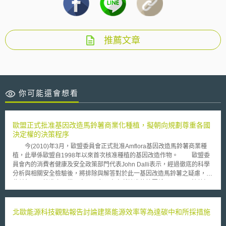
推薦文章
你可能還會想看
歐盟正式批准基因改造馬鈴薯商業化種植，擬朝向規劃尊重各國
決定權的決策程序
今(2010)年3月，歐盟委員會正式批准Amflora基因改造馬鈴薯商業種
植，此舉係歐盟自1998年以來首次核准種植的基因改造作物。 歐盟委
員會內的消費者健康及安全政策部門代表John Dalli表示，經過徹底的科學
分析與相關安全檢驗後，將排除與解答對於此一基因改造馬鈴薯之疑慮，因
此並無不予核准之正當理由。再者，本次所核准的範圍係Amflora馬鈴薯經
處理過後作為穀物飼料之用，將不會提供作為人類食品使用。此外，未來歐
盟委員會將決定進口使用基因改造玉米品種與其製成之食品及飼料產品等，
這將涉及多種歐盟委員會先前所核准的基因改造玉米品種，如MON810、
北歐能源科技觀點報告討論建築能源效率等為達碳中和所採措施
MON863及NK603等。 但事實上，各界仍對於本次核准的Amflora馬鈴