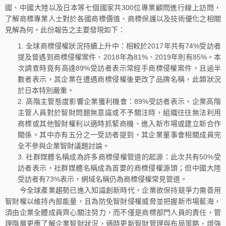
國、中國大陸以及日本等七個國家共300位專業顧問進行線上訪問，
了解商標專業人士對於各國商標價值、商標保護以及技術優化之相關
見解為何。此份報告之主要發現如下：
全球商標侵權狀況持續上升中：相較於2017年共有74%受訪者
提及曾遇到商標侵權案件、2018年為81%、2019年則有85%。本
次調查時竟有高達89%受訪者表示常經手商標侵權案件，且逾半
數者表示，其企業在遭遇商標侵權後更改了品牌名稱，此類狀況
於日本特別嚴重。
高階主管態度影響企業獲利機會：89%受訪者表示，企業高階
主管人員對於智財問題無意識或不予關注時，組織往往無法利用
商標或其他智財權利以適時抓緊商機、進入新市場或建立新合作
關係。其中亦有五分之一受訪者提到，其企業董事會相關成員完
全不參與企業智財議題討論。
社群媒體名稱成為許多商標侵權管道的起源：此次共有50%受
訪者表示，社群媒體名稱成為首要的商標侵權源頭；但中國大陸
受訪者有73%表示，網域名稱仍為商標侵權常見管道。
今全球產業趨勢已進入知識創新時代，企業欲保持競爭力需善用
智財權以維持內部能量，且為防免智財侵權威脅並把握新市場藍海，
須由企業全體成員齊心關注努力，而不僅是商標部門人員的責任，管
理階層更應了解企業智財狀況，適時更新智財管理與布局策略，增強