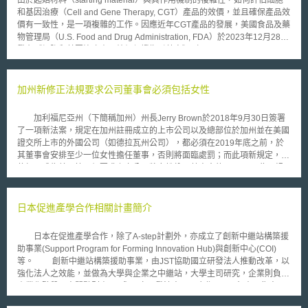
和基因治療（Cell and Gene Therapy, CGT）產品的效價，並且確保產品效
價有一致性，是一項複雜的工作。因應近年CGT產品的發展，美國食品及藥
物管理局（U.S. Food and Drug Administration, FDA）於2023年12月28日
發布《細胞和基因治療產品效價保證指引草案》（Potency Assurance for
Cellular and Gene Therapy Products Draft Guidance for Industry），旨在
提供廠商基於科學與風險評估的效價確保策略。 指引草案重點如下： 1.確
立效價測試基準：納入2011年《細胞和基因治療產品的效價測試指引》
加州新修正法規要求公司董事會必須包括女性
（Potency Tests for Cellular and Gene Therapy Products Guidance for
Industry）中關於效價測試設計的具體建議，包括專一性、準確性和精確性
加利福尼亞州（下簡稱加州）州長Jerry Brown於2018年9月30日簽署
等要求。 2.建立涵蓋產品生命週期的效價保證策略：強調在整個產品生命週
了一項新法案，規定在加州註冊成立的上市公司以及總部位於加州並在美國
期中，進行效價測試的重要性，涵蓋製程設計、製程控制、物料控制與批次
證交所上市的外國公司（如德拉瓦州公司），都必須在2019年底之前，於
檢測等多個環節。 3.導入風險管理評估概念：包括根據CGT產品的作用機
其董事會安排至少一位女性擔任董事，否則將面臨處罰；而此項新規定，亦
制、臨床指示和給藥途徑來訂定目標產品品質（Quality Target Product
使加州成為美國第一個要求上市公司將女性納入董事會的州。 此項規
Profile, QTPP），確定與效價相關的關鍵品質因素（Critical Quality
定並規定，在2021年年底前，若董事會的規模為6名以上，至少需有3名女
Attributes, CQA）、以及影響CQA的關鍵性製程因素（Critical Process
性董事，若董事會的規模為5名成員，則至少需有2名女性董事，若董事會規
Parameter, CPP）等，並應用到效價保證策略中。 依照這份指引草案，未
模為4名以下董事，則至少需有1名女性董事。違反此項規定，將受到以下處
日本促進產學合作相關計畫簡介
來廠商在產品開發早期階段就需要進行產品性質與作用機制的風險評估，在
罰：（1）首次違反處以10萬美元的罰款；（2）再度違反處以30萬美元的
製造過程中持續進行品質監控，並詳細記錄其效價測試方法。這樣能確保產
罰款，隨後再處以每次違反的罰款。 根據統計，日前在美國3000家最
品在每個生產階段都符合FDA的安全性和效價標準，從而減少市場准入的障
日本在促進產學合作，除了A-step計劃外，亦成立了創新中繼站構築援
大的上市公司的董事會組成中，女性僅占其中18%，於2017年，更有624家
礙，也增強了公眾對CGT產品安全性和療效的信心，加快創新治療方法的推
助事業(Support Program for Forming Innovation Hub)與創新中心(COI)
上市公司的董事會中根本沒有女性。該法案表明，促進公司董事會性別平等
廣，而後續亦值得關注2024年3月27日所徵集的意見。
等。 創新中繼站構築援助事業，由JST協助國立研發法人推動改革，以
不僅可以改善所有女性的職場機會，同時還能提高生產力，其依據是瑞士信
強化法人之效能，並做為大學與企業之中繼站，大學主司研究，企業則負責
貸（Credit Suisse）於2014年所作出的一項研究，該研究發現，擁有全男
產業化階段，中間點則由JST與國立研發法人一同合作。JST負責召集人
性董事會的公司，其平均股本回報率（Return on Equity, ROE）為10.1%，
才、評定人才並進行創業援助、技術調查與分析。國立研發法人則提供人才
而擁有至少一名女性董事的公司，其平均股本回報率為12.2%。 根據彭