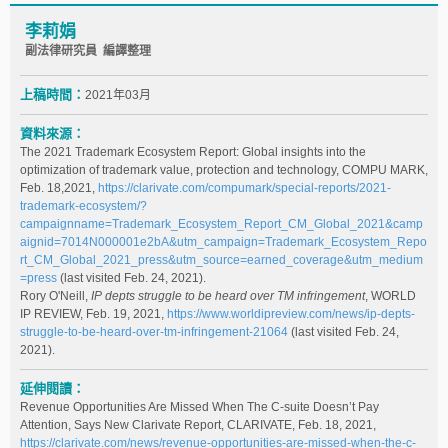
李莉娟
副法律研究員 編譯整理
上稿時間：
2021年03月
資料來源：
The 2021 Trademark Ecosystem Report: Global insights into the
optimization of trademark value, protection and technology, COMPU MARK,
Feb. 18,2021,
https://clarivate.com/compumark/special-reports/2021-
trademark-ecosystem/?
campaignname=Trademark_Ecosystem_Report_CM_Global_2021&camp
aignid=7014N000001e2bA&utm_campaign=Trademark_Ecosystem_Repo
rt_CM_Global_2021_press&utm_source=earned_coverage&utm_medium
=press
(last visited Feb. 24, 2021).
Rory O'Neill,
IP depts struggle to be heard over TM infringement
, WORLD
IP REVIEW, Feb. 19, 2021,
https://www.worldipreview.com/news/ip-depts-
struggle-to-be-heard-over-tm-infringement-21064
(last visited Feb. 24,
2021).
延伸閱讀：
Revenue Opportunities Are Missed When The C-suite Doesn’t Pay
Attention, Says New Clarivate Report, CLARIVATE, Feb. 18, 2021,
https://clarivate.com/news/revenue-opportunities-are-missed-when-the-c-