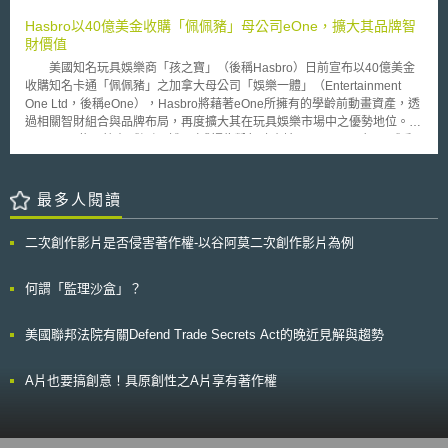
培育及交流所需之資源(例如：機具設備的整修與提供，推動研究開發等
博社(Bloomberg)於2019年的一項新分析，此項變革可為女性提供692個席
等)。 創新中心(COI)則是政府預測未來10年之社會變遷及人口結構，再
Hasbro以40億美金收購「佩佩豬」母公司eOne，擴大其品牌智
次，並足以導致美國公司董事會整體性別平衡產生顯著的變化。此外，新紐
根據未來社會可能之需要，以建立理想社會為目標，通常進行具有高難度、
財價值
澤西州(New Jersey)和馬薩諸塞州(Massachusetts)亦在考慮進行類似的立
高風險研發之創新中心。目前日本有18個創新中心分佈全國各地，由國家指
法，其他州也通過了不具拘束力的準則。根據統計，若其他州採用和加州相
美國知名玩具娛樂商「孩之寶」（後稱Hasbro）日前宣布以40億美金
定企業與大學共同進行，但是研究負責人只能是大學。
同立法，羅素3000(Russell 3000)中的公司需要在幾年內為女性開放3732
收購知名卡通「佩佩豬」之加拿大母公司「娛樂一體」（Entertainment
個董事會席次，全國董事會的女性人數將增加近75%。 縱使該法案的
One Ltd，後稱eOne），Hasbro將藉著eOne所擁有的學齡前動畫資產，透
反對者認為，這將增加企業改善種族和民族多樣性的難度，並質疑法案的適
過相關智財組合與品牌布局，再度擴大其在玩具娛樂市場中之優勢地位。
法性，然該法案的提出者仍認為，此一措施對於提升女性的代表權是必要
eOne旗下擁有《佩佩豬》（或譯為粉紅豬小妹；Peppa Pig）、《睡
的，相信當董事會組成多元化，女性的聲音能被聽到時，對整體勞動力的改
衣小英雄》（PJ Masks）、《瑞奇衝衝衝》（Ricky Zoom）、《小杯與小
善會是更好的。
龍：萬能服務》（Cupcake & Dino: General Services）等知名動畫品牌，
以及強大的故事主導特質與家庭導向故事述說能力，Hasbro表示該些優勢
最多人閱讀
將吸引遊戲玩家、動畫粉絲與家庭等多元視聽者與消費者，以至將該些動畫
拓展至全球。 而Hasbro已擁有許多知名玩具品牌，包括彩虹小馬（My
二次創作影片是否侵害著作權-以谷阿莫二次創作影片為例
Little Pony）、培樂多黏土（Play-Doh）等，經過本收購交易將能擴大其品
牌智財之授權營收，並將該些新增動畫之智財，朝向玩具、遊戲、影片、電
視、音樂及家庭品牌等多面向之全球性經營。 目前eOne董事會於10月
何謂「監理沙盒」？
17日以99.9%之票數同意該交易案，並已獲得美國與德國等相關監管單位之
認可，尚待加拿大官方同意。期待後續Hasbro與eOne共同藉著品牌建立、
美國聯邦法院有關Defend Trade Secrets Act的晚近見解與趨勢
創造力與故事述說等優勢能力，創造更多品牌智財之可能性。 「本文同步
刊登於TIPS網站（https://www.tips.org.tw）」
A片也要搞創意！具原創性之A片享有著作權