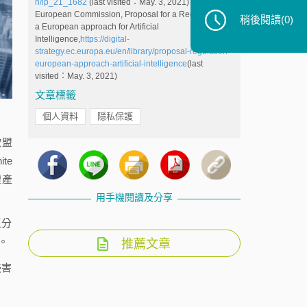
n/ip_21_1682
(last visited：May. 3, 2021)
European Commission, Proposal for a Regulation on
稍後閱讀
(0)
a European approach for Artificial
Intelligence,
https://digital-
strategy.ec.europa.eu/en/library/proposal-regulation-
european-approach-artificial-intelligence
(last
visited：May. 3, 2021)
文章標籤
個人資料
隱私保護
歐盟
te
權產
用手機閱讀及分享
區分
）。
推薦文章
侵害