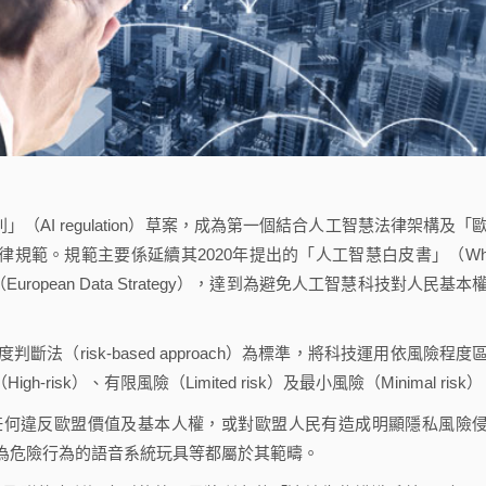
AI regulation）草案，成為第一個結合人工智慧法律架構及「
AI）的法律規範。規範主要係延續其2020年提出的「人工智慧白皮書」（Whi
盟資料策略」（European Data Strategy），達到為避免人工智慧科技對人民基本
risk-based approach）為標準，將科技運用依風險程度
gh-risk）、有限風險（Limited risk）及最小風險（Minimal risk
何違反歐盟價值及基本人權，或對歐盟人民有造成明顯隱私風險
為危險行為的語音系統玩具等都屬於其範疇。