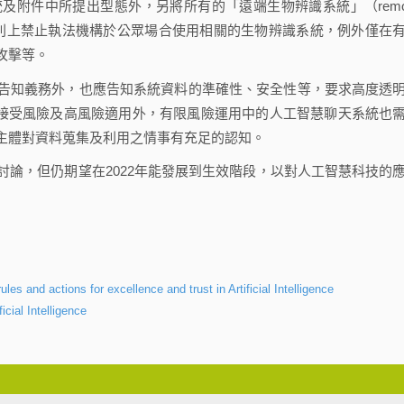
件中所提出型態外，另將所有的「遠端生物辨識系統」（remo
ms）列入其中。規定原則上禁止執法機構於公眾場合使用相關的生物辨識系統，例外僅在
攻擊等。
知義務外，也應告知系統資料的準確性、安全性等，要求高度透
只是前述的不可被接受風險及高風險適用外，有限風險運用中的人工智慧聊天系統也
主體對資料蒐集及利用之情事有充足的認知。
，但仍期望在2022年能發展到生效階段，以對人工智慧科技的
es and actions for excellence and trust in Artificial Intelligence
cial Intelligence