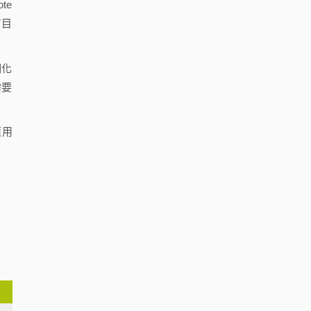
te
有目
明化
需要
應用