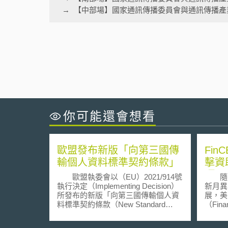
【中部場】國家通訊傳播委員會與通訊傳播產
你可能還會想看
歐盟發布新版「向第三國傳
Fi
輸個人資料標準契約條款」
擊資
項」
歐盟執委會以（EU）2021/914號
隨著
執行決定（Implementing Decision）
新月異
所發布的新版「向第三國傳輸個人資
展，美
料標準契約條款（New Standard
（Finan
Contractual Clause for the transfer of
Netwo
personal data to third countries，下稱
發布防