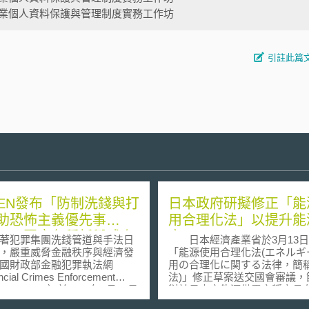
業個人資料保護與管理制度實務工作坊
引註此篇
nCEN發布「防制洗錢與打
日本政府研擬修正「能
助恐怖主義優先事
用合理化法」以提升能
，以因應各種新興威脅
率
犯罪集團洗錢管道與手法日
日本經濟產業省於3月13日
，嚴重威脅金融秩序與經濟發
「能源使用合理化法(エネルギ
國財政部金融犯罪執法網
用の合理化に関する法律，簡
cial Crimes Enforcement
法)」修正草案送交國會審議，
rk, FinCEN）於2021年6月30日
對於日本之能源供需之穩定具
制洗錢與打擊資助恐怖主義
貢獻，也是永續發展之必要法