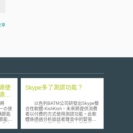
文章
源使
Skype多了測謊功能？
源效
將
以色列BATM公司研發出Skype整
ーの使
合性軟體-KishKish，未來將提供消費
稱節能
者以付費的方式使用測謊功能。此軟
節能法
體係透過分析談話者聲音中的緊張程
有重大
度，告知軟體使用者「對方是否說
制，由
謊」。如此一來，使用者便可透過軟