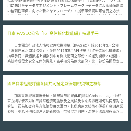
框架-透過確保資料可信度創造資料價值之新路徑」（協調的なデータ利活
(implantable cardioverter defibrillator)之使用會侵犯原告所擁有的一個利用
用に向けたデータマネジメント・フレームワーク～データによる価値創造
植入式心臟刺激器治療心律不整的方法專利 (a method of heart stimulation
の信頼性確保に向けた新たなアプローチ），提示確保資料可信度之方法。
using an implantable heart stimulator)。本案的爭點在於被告銷售可實施原
經濟產業省於2019年7月31日設立「第3層︰網路空間信賴性確保之安全對
告美國專利方法的產品或裝置讓該專利方法於美國境外被實施的行為是否構
策檢討工作小組」（『第3層：サイバー空間におけるつながり』の信頼性
成第271條(f)項之侵害。美國聯邦巡迴上訴法院推翻其於2005年之判決
確保に向けたセキュリティ対策検討タスクフォース」，以下簡稱工作小
(Union Carbide Chemicals Plastics Technology Corp. V. Shell Oil Co.)，
組），討論確保資料可信度之要件，以利資料在網路空間內自由流通，並藉
日本IPA/SEC公佈「IoT高信賴化機能編」指導手冊
判定專利法第271條(f)項不適用於方法專利。亦即，被告銷售可實施原告美
由資料創造出新的附加價值。 工作小組為確保資料可信度，首先定義
國專利方法的產品至海外的行為不構成第271條(f)項所規定之侵權行為。
資料管理為「將資料屬性依據其所涉之法令或組織規章，以及因蒐集、處
此判決對原告Cardiac Pacemakers之衝擊可能較小，因其專利範圍除
日本獨立行政法人情報處理推進機構（IPA/SEC）於2016年3月公佈
理、利用、移轉等活動而改變之過程，視為一個生命週期加以管理」，並認
方法請求項外，亦包含物品請求項，原告還可藉由其物品請求項獲得侵權損
「聯繫世界之開發指引」，並於2017年5月8日推出「IoT高信賴化機能編」
為資料管理會受到屬性（資料性質，如內容、揭露範圍、利用目的、資料管
害賠償。但此案可能對僅能以方法申請專利的產業如生技藥業(某些診斷及
指導手冊，具體描述上開指引中有關技術面之部份，並羅列開發IoT機器、
理主體、資料權利者等）、場域（針對資料之特定規範，如各國、地區法
檢驗僅能以方法申請專利)及軟體業造成較大的影響。
系統時所需之安全元件與機能。該手冊分為兩大部份，第一部份為開發安全
令、組織內部規定、組織間契約等）及事件（產生、改變及維持資料屬性之
的IoT機器和關聯系統所應具備之安全元件與機能，除定義何謂「IoT高信賴
事件，如生產、蒐集、處理、移轉、提供、儲存、刪除）等三大要素影響，
化機能」外，亦從維修、運用角度出發，整理開發者在設計階段須考慮之系
並據此建立資料管理模型。 工作小組期待藉由上述三大要素，依序透
統元件，並依照開始、預防、檢查、回復、結束等五大項目進行分類。第二
過讓資料處理流程（事件）處於容易被觀察的狀態、整理所涉及之相關規範
部份則列出五個在IoT領域進行系統連接之案例，如車輛和住宅IoT系統的連
國際貨幣組織呼籲各國共同擬定監管加密貨幣之框架
（場域），以及判斷資料屬性等步驟，讓利害關係人之間可更容易進行資料
接、住家內IoT機器之連接、產業用機器人與電力管理系統之連接等，並介
共享及資料治理。
紹案例中可能產生的風險，以及對應該風險之機能。IPA/SEC希望上開指引
加密貨幣經濟襲捲全球，國際貨幣組織(IMF)總裁Christine Lagarde於
能夠作為日後國際間制定IoT國際標準的參考資料。
官方網站發表對加密貨幣經濟可能涉及之風險及未來各界應如何共同應對之
看法；認為加密貨幣有無限發展之潛力，其所應用之技術不僅提升金融產業
發展，更為其他領域注入創新技術，惟發展之同時，潛在不法風險逐漸浮上
檯面，加密貨幣不受中央銀行監管，並因其匿名性而容易成為洗錢、資恐的
全新金融犯罪工具；另外，全球加密貨幣交易活動越發頻繁，交易價格的極
端波動性，以及與傳統金融體系之間的關聯不明確，皆可能危害全球金融之