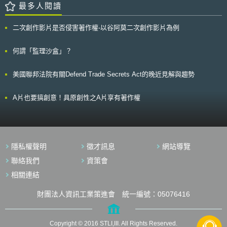
穩定性。 Christine Lagarde認為加密貨幣交易之監管，與監管傳統金
最多人閱讀
融所制定之政策並無二致，皆應以「確保金融穩定性和保護消費者」為首要
政策，因此，提出幾個應對方向： 將加密貨幣創新技術用於監管行為技術
二次創作影片是否侵害著作權-以谷阿莫二次創作影片為例
中 (1)分散式帳本技術 (DLT) 為加快市場參與者與監管機構之間的訊息
共享，確保用戶交易安全，可將此技術用來建立註冊標準，驗證客戶資訊及
數位簽章；各政府機關亦可利用此技術所獲得之相關數據減少逃漏稅現象。
何謂「監理沙盒」？
(2)生物辨識、人工智慧與加密技術 將生物辨識、人工智慧與加密等技
術來強化數位安全，及時辨識可疑交易行為，有效抑止非法交易。 全球應
美國聯邦法院有關Defend Trade Secrets Act的晚近見解與趨勢
共同發展出監管框架，跨國合作打擊不法 有鑑於加密貨幣的流通是全
球性的，全球應共同發展出監管框架，2018年G20高峰會中加密貨幣也納
入討論議題，藉由凝聚國際間共識，避免創新科技淪為犯罪工具。 面
A片也要搞創意！具原創性之A片享有著作權
對加密貨幣價格的波動性，各界有不同解讀，有認為這只是一時狂熱所造
成，終將泡沫化；亦有認為就如同物聯網發展初期革命一般，加密貨幣將破
壞整個金融體系，取代現有的法定貨幣；惟Christine Lagarde表示事實應該
是介於這兩個極端想法之間，各界不應片面否定加密貨幣，應採包容之看法
迎接這項新科技，更應正視其潛在之危險。 國內現已有多家虛擬貨幣
隱私權聲明
徵才訊息
網站導覽
交易平台實際運營，為保護消費者權益，避免國內虛擬交易平台淪為洗錢、
資恐行動之犯罪溫床，日前法務部已邀集金管會、內政部、央行、警政署、
聯絡我們
資策會
調查局等單位進行跨部會協商，擬於收集各界意見後，修訂相關規範，以利
相關連結
我國對於虛擬貨幣監管之政策方向與範圍能符合各方期待。
財團法人資訊工業策進會 統一編號：05076416
Copyright © 2016 STLI,III. All Rights Reserved.