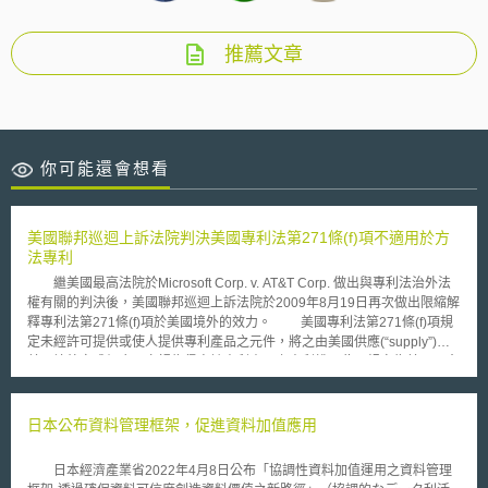
推薦文章
你可能還會想看
美國聯邦巡迴上訴法院判決美國專利法第271條(f)項不適用於方
法專利
繼美國最高法院於Microsoft Corp. v. AT&T Corp. 做出與專利法治外法
權有關的判決後，美國聯邦巡迴上訴法院於2009年8月19日再次做出限縮解
釋專利法第271條(f)項於美國境外的效力。 美國專利法第271條(f)項規
定未經許可提供或使人提供專利產品之元件，將之由美國供應(“supply”)至
美國境外完成組合，亦視為侵害該專利產品之專利權。此項規定為美國國會
為防範企業藉由在美國境內製造非專利保護之零組件後再運送之海外進行組
合以規避專利侵權責任而制定。之後，在實物案例中，關於第271條(f)項之
解釋與適用範圍產生諸多爭議。美國最高法院於其在2007年Microsoft Corp.
日本公布資料管理框架，促進資料加值應用
v. AT&T Corp. 中強調不應擴張解釋第271條（f）項之文字。 於Cardiac
Pacemakers Inv. V. St. Jude Medical Inc. 一案中，原告Cardiac
日本經濟產業省2022年4月8日公布「協調性資料加值運用之資料管理
Pacemakers控告被告St. Jude Medical所販賣的植入式心臟整流去顫器