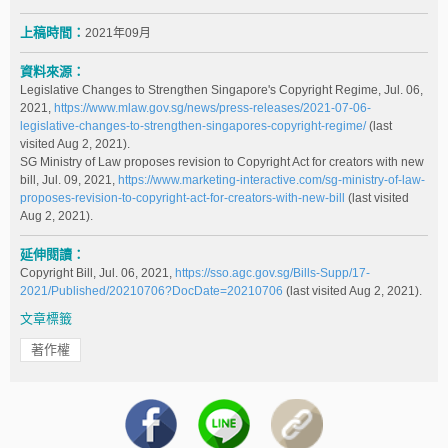
上稿時間：
2021年09月
資料來源：
Legislative Changes to Strengthen Singapore's Copyright Regime, Jul. 06,
2021,
https://www.mlaw.gov.sg/news/press-releases/2021-07-06-
legislative-changes-to-strengthen-singapores-copyright-regime/
(last
visited Aug 2, 2021).
SG Ministry of Law proposes revision to Copyright Act for creators with new
bill, Jul. 09, 2021,
https://www.marketing-interactive.com/sg-ministry-of-law-
proposes-revision-to-copyright-act-for-creators-with-new-bill
(last visited
Aug 2, 2021).
延伸閱讀：
Copyright Bill, Jul. 06, 2021,
https://sso.agc.gov.sg/Bills-Supp/17-
2021/Published/20210706?DocDate=20210706
(last visited Aug 2, 2021).
文章標籤
著作權