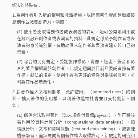
新法的特點有：
1.為創作者引入新的權利和救濟措施，以確保著作權能夠繼續鼓
勵創作並激發創造力。例如：
(1) 使用者應取得創作者或表演者的許可，始可公開地利用或
在網路散布創作者或表演者的資料。此規定係賦予創作者或表
演者的身分識別權，有助於個人創作者和表演者建立起自己的
聲譽。
(2) 除合約另有規定，受託製作攝影、肖像、版畫、錄音和影
片的著作權歸屬於創作者，此規定迥異於目前乃委託者擁有著
作權。新法的規定，使創作者有更好的條件與委託者談判，並
可將其作品商業化。
2.對著作權人之權利制定「允許使用」（permitted uses）的例
外，擴大著作的使用權，以利著作造福社會並且支持創新。例
如：
(1) 倘係合法取得著作（如未規避付費牆paywall），則可將該
著作用於資料計算分析（computational data analysis），如
情感分析、文本和資料探勘（text and data mining），或訓練
機器學習，而無需向每個著作權人取得許可，新規定對研究和