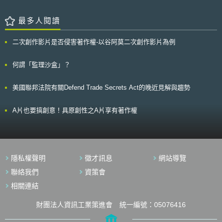
COVID-19疫情下，新加坡再度強化該等制度之運用，藉此加速中小企業數
品藥物之客體包含：藥物、原料藥、成癮物質、傳統草藥、化妝品以及包裝
位發展進程。 所謂「預先批准解決方案」與「生產力解決方案補助
加工食品[6]。若為家畜肉品、家禽、乳製品等未經加工、包裝之原料，則以
金」，係指中小企業得透過企業科技庫（Tech Depot）網頁，了解中小企業
最多人閱讀
農業部(Ministry of Agriculture)作為主管機關，並經不同之規範程序進口
數位化計畫下有哪些經過資通訊媒體發展管理局（Infocomm Media
[7]。 二、食品登記程序簡介 (一) 法源與效力 印尼政府於2012年公布法
Development Authority, IMDA）預先批准的數位解決方案，並在取得供應
二次創作影片是否侵害著作權-以谷阿莫二次創作影片為例
律第18號之《食品法》，作為食品之一般性規範，食品法主要提供下述各食
商報價後，向新加坡企業發展局（Enterprise Singapore, ESG）申請「生
品管理面向之法律正當性：食品營養與消費、食品安全、食品標示與廣告、
產力解決方案補助金」之支援。於COVID-19疫情發生前，預先批准的數位
食品資訊系統等，並包含食品進口之基礎規定 [8]。惟如食品添加物、農藥
解決方案包含「銷售與庫存管理」、「會計與文件管理」、「顧客關係管
何謂「監理沙盒」？
殘留量、食品包裝與標示及食品登記註冊等具體事項要求，尚須遵守印尼衛
理」、「人力資源管理」、「網路安全」、「行動裝置門禁控制」及「車隊
生部、國家標準署及食藥局等有關機關所制定之法律、法規命令及國家標準
管理」等等13項系統，中小企業最高得享有報價70%的補助。 於
美國聯邦法院有關Defend Trade Secrets Act的晚近見解與趨勢
[9]。 此外，為確保包裝食品符合印尼《食品法》的食品安全、品質、
COVID-19疫情發生後，除原有數位解決方案外，IMDA再預先批准下列內
營養與標示規範，印尼食藥局基於《食品法》公布2016年第12號條例規範
容，ESG亦於2020年4月1日到2020年12月31日間將所有方案的最高補助
食品登記程序 [10]。未經食品登記之包裝食品，不得在印尼國內零售通路合
水平提升至80％，協助中小企業因應疫情並維持業務連續性： 遠距上班─線
A片也要搞創意！具原創性之A片享有著作權
法販售，故取得印尼食藥局之食品登記註冊號碼，可說是拓展印尼食品市場
上協作工具（Online collaboration tools） 遠距上班─虛擬會議和電話工具
最基本的前提要件 [11]。又為了強化包裝產品之管控，2016年第12號條例
（Virtual meeting and telephony tools） 訪客管理─佇列管理系統（Queue
進一步規定，即便是相同的食品，但零售包裝大小、標示設計、生產地址甚
management system） 訪客管理─溫度檢測方案（Temperature screening
或進口商及經銷商若有不同，皆須重新申請登記[12]。 (二) 風險分級與基本
solutions） 新加坡為因應COVID-19疫情，加強適用原有中小企業數位
程序 依照印尼食藥局規範，食品登記依其目的可分為三種類型：針對
化計畫下的預先批准解決方案與生產力解決方案補助金，在既有制度上迅速
隱私權聲明
徵才訊息
網站導覽
全新產品之「新登記」、涉及產品相關資料改變之「變更登記」及到期前為
地進行調整，以減緩疫情造成的產業衝擊，甚至加速中小企業數位發展之進
延長效期之「再登記」程序；另依食品風險等級高低，分成一般申請及快速
程；另一方面，藉由COVID-19的特性，協助中小企業導入遠距上班與訪客
聯絡我們
資策會
申請程序[13]。 一般申請程序適用被認為具有較高風險、含有添加物或
管理等數位技術，改善過往因資金有限而未能優化營運基礎設備之難題，為
相關連結
特殊營養成分之食品，例如孕婦專用食品、減肥食品等 [14]。申請人應備文
中小企業開啟新的可能。
件包含委任書(letter of appointment, LoA)、自由銷售證明(free sale
certificate, FSC)、實驗室檢驗結果、印尼文之食品成分表及規格標示等文
財團法人資訊工業策進會 統一編號：05076416
件。經過書面審核通過後，即可經線上申請系統取得效期五年之註冊號碼