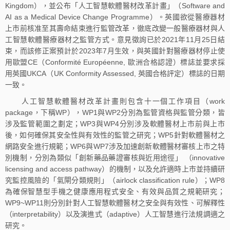
Kingdom），並公布「人工智慧軟體醫材改革計畫」（Software and
AI as a Medical Device Change Programme）。英國欲從醫療器材
上市前核准至其壽命結束進行監管改革，徹底改變一般醫療器材與人
工智慧軟體醫療器材之監管方式。意見徵詢已於2021年11月25日結
束，而該修正案預計於2023年7月生效，與英國針對醫療器材停止使
用歐盟CE（Conformité Européenne, 歐洲合格認證）標誌並要求採
用英國UKCA（UK Conformity Assessed, 英國合格評定）標誌的日期
一致。
人工智慧軟體醫材改革計畫則包含十一個工作項目（work
package，下稱WP），WP1與WP2分別為監管資格與監管分類，皆
涉及監管範圍之劃定；WP3與WP4分別涉及軟體醫材上市前與上市
後，如何確保其安全性與有效性的監管之研究；WP5針對軟體醫材之
網路安全進行規範；WP6與WP7涉及加速創新軟體醫材審核上市之特
別機制，分別為類似「創新藥品藥證審核與近用途徑」 （innovative
licensing and access pathway）的機制，以及允許適時上市並持續研
究監控風險的「氣閘分類規則」（airlock classification rule）；WP8
為確保智慧型手機之健康應用程式安全、有效與品質之規範研究；
WP9~WP11則分別針對人工智慧軟體醫材之安全與有效性、可解釋性
（interpretability）以及演進式（adaptive）人工智慧進行法規調適之
研究。