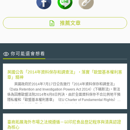
推薦文章
你可能還會想看
英國公告「2014年資料保存和調查法」，落實「歐盟基本權利憲
章」精神
英國政府於2014年7月17日公告施行「2014年資料保存和調查法」
（Data Retention and Investigation Powers Act 2014）(下稱新法)。新法
係為因應歐盟法院2014年4月8日判決，由於全面資料保存不合比例地干預
隱私權和「歐盟基本權利憲章」（EU Charter of Fundamental Rights）對
個人資料的保護，歐盟2006/24/EC資料保存指令(Data Retention Directive
2006/24/EC)應予廢棄。該指令要求歐盟各國電話及網際網路公司搜集使用
者電話及電子郵件通聯紀錄，包括時間、地點及受話人或收件人，並儲存至
多兩年。 新法規範重點摘要如下： 1.相關通訊資料保存： (1)通訊相關
臺商拓展海外市場之法規遵循－以印尼食品登記程序與清真認證
資料保存權力受到管制保障： 新法除規範資料蒐集與保存制度，並規定英
為核心