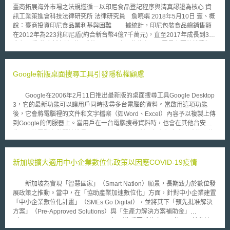
國政府得要求國內外電話及網際網路業者搜集其客戶通訊資訊，最長可保存
臺商拓展海外市場之法規遵循－以印尼食品登記程序與清真認證為核心 資
12個月。 (2)於第二節補充前一節用語定義。 2.調查權： (1)新法授權政府
訊工業策進會科技法律研究所 法律研究員 詹喨嵎 2018年5月10日 壹、概
得基於國家安全和預防或偵查重大犯罪而監聽取得國內外通訊相關資訊。
說：臺商投資印尼食品業利基與困難 據統計，印尼包裝食品總銷售額
(2)修正「2000年調查權規範」(Regulation of Investigatory Powers Act of
在2012年為223兆印尼盾(約合新台幣4億7千萬元)，直至2017年成長到390
2000)第一編之域外規範。 (3)擴大「電信服務」定義，納入提供接取、促進
兆印尼盾(約合新台幣8億3千萬元) [1]。食品作為印尼民眾最主要的消費類
使用、促進傳播通訊之創建、管理、儲存或透過相類似系統之傳播者。 (4)
別，約占一般家庭收入的53%，而快速即食的加工食品更占家庭收入的11%
通訊監聽委員(the Interception of Communications Commissioner)每半年
[2]，顯見印尼食品市場所具有之龐大商機。此外，華裔印尼人雖僅占印尼總
提出報告。 (5)調查權力及規範之複審。 3.開始、持續期間、範圍和簡稱：
人口數之3%至4%，約700萬人上下，但仍是華人數量最多之非華語國家，
Google新版桌面搜尋工具引發隱私權顧慮
新法落日條款之規範，2016年12月31日將失其效力。
且華人控制大部分印尼經濟，屬具有高消費能力之族群 [3]。近年來伴隨現
代化通路如量販店、超級市場及購物中心逐漸普及，部分我國餐飲連鎖品牌
Google在2006年2月11日推出最新版的桌面搜尋工具Google Desktop
如鼎泰豐、日出茶太，亦成功將具我國特色之餐點或飲品拓展至印尼市場，
3，它的最新功能可以讓用戶同時搜尋多台電腦的資料。當啟用這項功能
增加印尼當地對於我國食品的認識與接受度 [4]。故印尼食品業對於我國廠
後，它會將電腦裡的文件和文字檔案（如Word、Excel）內容予以複製上傳
商而言，可說是極具利基之投資產業。 然而，我國廠商投資印尼食品
到Google的伺服器上。當用戶在一台電腦搜尋資料時，也會在其他台安裝
業所會面臨的第一個困難，即是印尼食品進口、食品安全及相關認證的法規
此工具的電腦自動開始搜尋。Google 表示，目前已經有很多人同時使用數
遵循問題。由於印尼對於本土產業的保護主義，包裝食品若未依法取得相關
台電腦，這個新功能可以讓使用者的生活更為便利。 但是倡導網路隱
註冊號碼或進口准證，將無法進入印尼市場；另外基於宗教族群分布的特殊
私權的團體Electronic Frontier基金會卻表示憂慮。由於新功能可能會讓駭
性，印尼具有龐大的穆斯林人口，故為了符合伊斯蘭教義的生活需求，亦有
客更容易盜取用戶個人資料，用戶的個人隱私將面臨更大的威脅。該基金會
新加坡擴大適用中小企業數位化政策以因應COVID-19疫情
相關認證制度。本文以下將從印尼相關主管機關出發，分別介紹印尼食品進
律師Fred von Lohmann認為，使用者應重視個人資料被放在Google伺服器
口販售最重要的食品登記程序（BPOM認證），以及拓展穆斯林國家市場所
上可能產生的問題，這比便利性更為重要。因為使用時若未花時間處理功能
必須的清真認證制度。 貳、印尼食品登記程序 一、印尼食品藥物管理局
新加坡為實現「智慧國家」（Smart Nation）願景，長期致力於數位發
選項和設定問題，它將可能導致個人資料諸如納稅、醫藥和財物紀錄，以及
(BPOM)簡介 印尼食品藥物管理局(Badan Pengawas Obat dan
展政策之推動。當中，在「協助產業加速數位化」方面，針對中小企業建置
其他文字檔案等資料外洩。
Makanan, BPOM，下稱印尼食藥局)，其地位如同我國衛生福利部食品藥物
「中小企業數位化計畫」（SMEs Go Digital），並將其下「預先批准解決
管理署。依照印尼政府於2017年第80號總統令第2條之規定，作為職掌監督
方案」（Pre-Approved Solutions）與「生產力解決方案補助金」
食藥之中央主管機關，印尼食藥局主要負責制定食品藥物之管理政策，亦對
（Productivity Solutions Grant, PSG）列為重要措施之一；甚而，於此波
於食品藥物及相關有害物質的測試技術進行研究與指導[5]。 其管理食