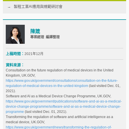
製程工業AI應用與規範研討會
陳箴
專案經理 編譯整理
上稿時間：
2021年12月
資料來源：
Consultation on the future regulation of medical devices in the United
Kingdom, UK.GOV,
https://www.gov.uk/government/consultations/consultation-on-the-future-
regulation-of-medical-devices-in-the-united-kingdom
(last visited Dec. 01,
2021).
Software and AI as a Medical Device Change Programme, UK.GOV,
https://www.gov.uk/government/publications/software-and-ai-as-a-medical-
device-change-programme/software-and-ai-as-a-medical-device-change-
programme
(last visited Dec. 01, 2021).
Transforming the regulation of software and artificial intelligence as a
medical device, UK.GOV,
https://www.gov.uk/government/news/transforming-the-regulation-of-