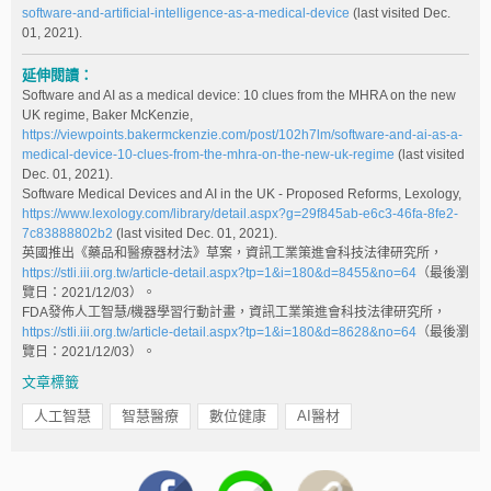
software-and-artificial-intelligence-as-a-medical-device
(last visited Dec.
01, 2021).
延伸閱讀：
Software and AI as a medical device: 10 clues from the MHRA on the new
UK regime, Baker McKenzie,
https://viewpoints.bakermckenzie.com/post/102h7lm/software-and-ai-as-a-
medical-device-10-clues-from-the-mhra-on-the-new-uk-regime
(last visited
Dec. 01, 2021).
Software Medical Devices and AI in the UK - Proposed Reforms, Lexology,
https://www.lexology.com/library/detail.aspx?g=29f845ab-e6c3-46fa-8fe2-
7c83888802b2
(last visited Dec. 01, 2021).
英國推出《藥品和醫療器材法》草案，資訊工業策進會科技法律研究所，
https://stli.iii.org.tw/article-detail.aspx?tp=1&i=180&d=8455&no=64
（最後瀏
覽日：2021/12/03）。
FDA發佈人工智慧/機器學習行動計畫，資訊工業策進會科技法律研究所，
https://stli.iii.org.tw/article-detail.aspx?tp=1&i=180&d=8628&no=64
（最後瀏
覽日：2021/12/03）。
文章標籤
人工智慧
智慧醫療
數位健康
AI醫材