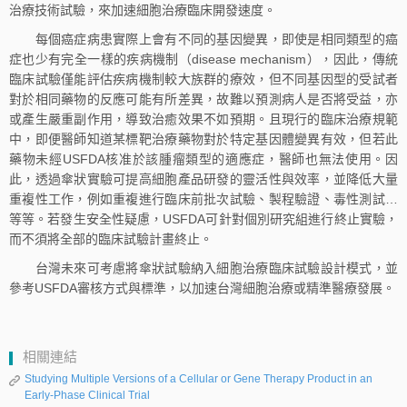
治療技術試驗，來加速細胞治療臨床開發速度。
每個癌症病患實際上會有不同的基因變異，即使是相同類型的癌
症也少有完全一樣的疾病機制（disease mechanism），因此，傳統
臨床試驗僅能評估疾病機制較大族群的療效，但不同基因型的受試者
對於相同藥物的反應可能有所差異，故難以預測病人是否將受益，亦
或產生嚴重副作用，導致治癒效果不如預期。且現行的臨床治療規範
中，即便醫師知道某標靶治療藥物對於特定基因體變異有效，但若此
藥物未經USFDA核准於該腫瘤類型的適應症，醫師也無法使用。因
此，透過傘狀實驗可提高細胞產品研發的靈活性與效率，並降低大量
重複性工作，例如重複進行臨床前批次試驗、製程驗證、毒性測試…
等等。若發生安全性疑慮，USFDA可針對個別研究組進行終止實驗，
而不須將全部的臨床試驗計畫終止。
台灣未來可考慮將傘狀試驗納入細胞治療臨床試驗設計模式，並
參考USFDA審核方式與標準，以加速台灣細胞治療或精準醫療發展。
相關連結
Studying Multiple Versions of a Cellular or Gene Therapy Product in an
Early-Phase Clinical Trial