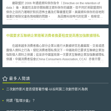
以加速企業價值提升和獲取投資資金的良性循環，並強化公司、投資者和金
OAIC亦為醫療服務提供者發布有關保護患者個人健康資料相關指引，並與
繼歐盟於 2006 年通過資料保存指令（ Directive on the retention of
融機構之間的「合作」。近期，日本智慧財產權戰略本部更開始評估有關國
衛生部門組織合作，促進良好的隱私保護觀念，以增進健康服務提供者對預
data ）後，美國司法部亦開始關注資料保存的議題，但不同於英歐盟資料
際永續準則委員會（International Sustainability Standards Board，以下簡
防和應對資料外洩的理解。
保存之目的乃著眼於對抗恐怖主義及打擊嚴重犯罪，美國資料保存的目地則
稱ISSB）的資訊揭露要求[1]。 貳、重點說明 日本《公司治理守則》於2021
偏重於根除兒童色情相關的問題。 為因應科技時代的犯罪， 檢察官常
年6月的修訂要求上市公司揭露具體、易於理解的智慧財產投資資訊。為回
需要透過 ISP 業者提供客戶通聯紀錄等資訊以協助犯罪偵察 ， 因此美國在
應前述修訂，日本智慧財產權戰略本部於2022年1月制定《智財與無形資產
United States Code, Section 2703(f) 便早已規定 ， 有線或電子通信服務業
管理指引1.0》，指出投資者將智財與無形資產資訊視為評估公司未來價值
者必須配合政府要求提供調查犯罪所須的資訊。但由於該法並未明白要求業
的重要標準，因此鼓勵公司建構與實施符合ESG要求的智財和無形資產的投
者應主動收集哪些項資訊，因此美國 ISP 業者僅保存與商業利益有關之網路
中國要求互聯網企業隨著消費者擔憂程度提高應加強數據隱私
資與利用策略，並透過揭露明確其地位，以產生長期正向的價值評價。有鑑
使用記錄，美國司法部長 Alberto Gonzales 4 月 20 日於國家兒童權益保護
於揭露未能達到預期的效果，於2023年3月修訂《智財與無形資產管理指引
中心（ National Center for Missing and Exploited Children ， NCMEC ）
2.0》，促使與智財和無形資產相關的公司舉措和揭露能體現其價值，以利
在越來越多消費者擔心部分企業以進行大數據研究名義竊取、交易或透
表示，目前 ISP 業者能提供的資料相當有限，這相當程度地阻礙犯罪調查工
公司與投資者的溝通，並展現出公司之未來價值。 考量到國際永續準則委
露個人資料之行為，侵犯消費者隱私情況下，中國政府已要求互聯網企業加
作的進行，因此他認為應研擬更利於法庭證據取得之資料保存法令。
員會（ISSB）於2023年6月公布了兩大國際永續資訊揭露框架準則，象徵全
強對個人資料之保護；這並非中國當局第一次要求互聯網企業加強數據隱私
為避免人權團體以資料保存侵害個人的隱私權為由，而妨礙立法的進度，因
球永續財務與非財務資訊的揭露已逐步整合為全球通用的標準，日本智慧財
保護，中國消費者協會(China Consumers Association, CCA）亦曾示警，
此美國目前資料保存法令的推動方向可能有兩種不同的發展方向，其一是僅
產權戰略本部於2023年8月召開會議，確認智財資訊的揭露符合ISSB之要
中國大量智慧型手機應用程式正在蒐集過多個人資料，包括但不限於用戶位
由 ISP 業者記錄特定期間內民眾的活動紀錄，另一種方向則是與歐盟相似，
求，因而提案ISSB評估是否將智財、無形資產、人力資本等都納入永續資
置、聯絡人清單及手機號碼。 中國互聯網金融協會(National Internet
保存電話通聯、網頁瀏覽以及 mail 、即時通訊等內容。
訊揭露應揭露之範疇。 為持續推動企業積極實踐永續發展，我國金融監督
Finance Association of China, NIFA)於 11月初發表聲明提及：「未經消費
管理委員會亦於2022年3月發布「上市櫃公司永續發展路徑圖」，以四大主
者同意，會員組織不得蒐集、利用或向第三方提供消費者個人資料。」、
最多人閱讀
軸、五項重點協助上市櫃公司邁向永續發展，提升國際競爭力。其中「精進
「所有會員機構都應承擔保護個人資料之個人責任。如發生問題，應立即予
永續資訊揭露」、「推動ESG評鑑及數位化」更納入階段性目標，顯示出資
以改善並報告給協會……消費者風險警示亦應加強。」，該協會亦向所有會
二次創作影片是否侵害著作權-以谷阿莫二次創作影片為例
訊揭露、永續報告書、ESG評鑑之推動三者已成為我國政策推動的重要評估
員機構提出警告，對數據隱私之改善措施應承擔個人責任。 中國互聯
事項[2]。 參、事件評析 在永續議題的持續發酵下，如何透過政策確保企業
網企業讚揚AI工具可使用海量數據以增強消費者體驗之優點，然它們不得不
邁向永續發展乃一大議題，又由於對智財與無形資產之投資與利用乃企業競
靈活應對消費者對如何蒐集與利用個人資料日益增長之焦慮，而中國政府目
何謂「監理沙盒」？
爭力的根源，更顯企業揭露此類資訊之重要性，不可輕易忽視。以往，我國
前正起草制定有關個人數據隱私保護法律，以解決日常生活伴隨著多方數位
企業會透過公司治理評鑑的2.27指標[3]，彰顯要求上市上櫃公司公開揭露智
體驗而生之敏感問題。