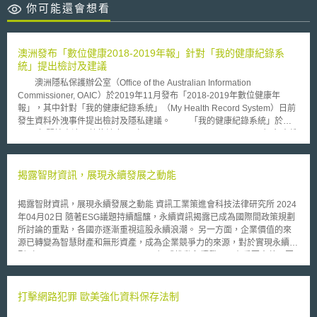
你可能還會想看
澳洲發布「數位健康2018-2019年報」針對「我的健康紀錄系
統」提出檢討及建議
澳洲隱私保護辦公室（Office of the Australian Information
Commissioner, OAIC）於2019年11月發布「2018-2019年數位健康年
報」，其中針對「我的健康紀錄系統」（My Health Record System）日前
發生資料外洩事件提出檢討及隱私建議。 「我的健康紀錄系統」於
2012年開始由澳洲數位健康局（Australian Digital Health Agency）負責維
運，所有健康報告以電子形式通過網站存檔或讀取，包括處方藥紀錄、醫生
診療記錄、影像檢查以及其它測試紀錄等，所有資訊將置於網路並授權醫療
專業人員，例如醫生、藥劑師、醫院工作人員和專職醫療人員（例如護士或
揭露智財資訊，展現永續發展之動能
物理治療師），均可登錄查詢。 「我的健康紀錄系統」原先以民眾自
願選擇加入模式運作，以選擇性線上註冊方式概括同意健康資料存取。隨後
揭露智財資訊，展現永續發展之動能 資訊工業策進會科技法律研究所 2024
為促進醫療產業發展，澳洲政府宣布「我的健康紀錄系統」全國適用並提供
年04月02日 隨著ESG議題持續醞釀，永續資訊揭露已成為國際間政策規劃
退出機制至2019年1月31日。而2018年澳洲修訂「我的健康紀錄法」（My
所討論的重點，各國亦逐漸重視這股永續浪潮。 另一方面，企業價值的來
Health Records Act 2012）強化個人資料管理相關規範，例如：提供永久
源已轉變為智慧財產和無形資產，成為企業競爭力的來源，對於實現永續轉
刪除權、不得適用於保險目的、違反關鍵隱私保護而增加民事和刑事處罰
型（Sustainable transformation，SX）或推動永續發展具有重要意義，因
等。 「2018-2019年數位健康年報」指出，隨著「我的健康紀錄系
此如何揭露企業對於智慧財產權與無形資產的投資於永續報告書中更顯重
統」於2019年2月從選擇性註冊模式變為退出模式，關於隱私疑慮的查詢和
要。 壹、事件摘要 日本針對智慧財產與無形資產對於永續發展的政策推動
投訴大幅增加。2018年至2019年OAIC收到57件投訴案，OAIC更對數位醫
始於《公司治理守則》的修訂。在制定出《智財與無形資產管理指引》後，
打擊網路犯罪 歐美強化資料保存法制
療產業中的受監管企業進行隱私評估，包括私人醫院、藥房等。為解決民眾
日本智慧財產權戰略本部強調企業對於智慧財產與無形資產的投資與利用，
疑慮，「我的健康紀錄法」修訂賦予永久刪除權，使投訴數量開始遞減，