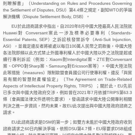
則瞭解書」（Understanding on Rules and Procedures Governing
the Settlement of Disputes, DSU）第4.4條之規定，副知WTO的爭端
解決機構（Dispute Settlement Body, DSB）。
EU於此諮商請求中指出，自2020年8月中國大陸最高人民法院就
Huawei對 Conversant案此一涉及標準必要專利（Standards-
Essential Patents, SEP）之訴訟核發禁訴令（Anti-Suit Injunction,
ASI），並裁定違反者將被處以每日100萬人民幣之罰款後，中國大陸
各法院即頻以此方式禁止外國專利權人於中國大陸以外之法院提起或
續行專利訴訟（例如：Xiaomi對Interdigital案、ZTE對Conversant
案、OPPO對Sharp案、Samsung對Ericsson案等）。中國大陸法院
此等措施（measures）限制歐盟會員國公司行使專利權，違反「與貿
易有關的智慧財產權協定」（The Agreement on Trade-Related
Aspects of Intellectual Property Rights, TRIPS）；關於此，EU先前
已多次與中國大陸政府交涉，例如曾在2021年7月依據TRIPS第63.3
條（會員國法律文件透明化要求），發函請求中國大陸公開專利相關
判決之進一步資訊，然均未果。故EU此次提出與中國大陸政府諮商之
請求。
EU此諮商請求是DSM的第一步；如雙方未能於中國大陸政府收到
諮商請求之60日内解決爭端，依照DSU第4.7條，EU得要求DSB組成