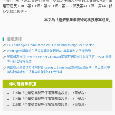
一專門小組，就此事進行審理，以認定中國大陸多數法院頻發ASI一事
是否違反TRIPS第1.1條、第28.1條、第28.2條及第41.1條、第44.1條
及第63.1條等。
本文為「經濟部產業技術司科技專案成果」
相關連結
EU challenges China at the WTO to defend its high-tech sector
InterDigital對聯想在英國高等法院提起4G標準專利之侵權訴訟
英國最高法院Unwired Planet v Huawei案認定英國法院有權決定FRAND全球
專利組合授權條款
美國德州東區地方法院對Ericsson v. Samsung案發布反禁訴令，禁止援引中
國法院禁訴令干擾美國法院對SEP管轄權
你可能會想參加
114年「企業營業秘密保護實務座談會」（南部場）
114年「企業營業秘密保護實務座談會」（中部場）
115年「企業營業秘密保護實務座談會」（南部場）