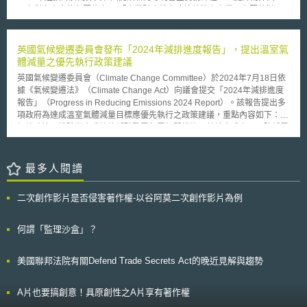
民事裁罰。此外，本次修法亦明定，若機構或個人已採取適當防護措施，得
國專利審查官的必要能力。 「產業財產權人才培養協力事業」主要針對日
作為民事訴訟中之抗辯理由。本法將自2026年1月1日起正式生效，並適用
本企業進行海外經濟投資及活動熱門的發展中國家（包含新興國家以及最低
於自該日起所發現、判定或通報之個資事故，相關單位應即早進行法遵準
度開發國家LDC），提供積極性的人才培養支援，並以強化該國家能安定培
備，以確保制度落實。 貳、修法重點 本次修法主要包含三大核心面向，簡
養智慧財產相關權利取得與執行的實施人才為目的。在法制整備較為落後的
英國氣候變遷委員會發布「2024年減排進度報告」，提出溫室氣
要說明如下： 一、擴充法定用詞之定義 （一）個人資料 於現行法規對個人
最低度開發國家如柬埔寨，人才培養強化支援的範圍亦包含產業財產權制度
體減量之優先執行政策建議
資料之定義下，再增加新資料類別： 1.與驗證碼、存取碼或密碼結合使用
的整備。人才培養的對象以智慧財產廳的職員、取締機關的職員以及民間的
時，可用以登入特定個人金融帳戶之專屬電子識別碼（Electronic
英國氣候變遷委員會（Climate Change Committee）於2024年7月18日依
智慧財產關係業者為重點，透過提升其對於智慧財產權的能力，解決日本企
Identifier）或路由代碼（Routing Code）； 2.用以辨識特定自然人之獨特
據《氣候變遷法》（Climate Change Act）向議會提交「2024年減排進度
業為在外國取得產業財產權的權利保護需要花費大量時間、日本企業的產業
生物特徵資料，例如指紋、視網膜或虹膜影像，或其他具體實體或數位形式
報告」（Progress in Reducing Emissions 2024 Report）。該報告提出多
財產權在外國受到侵害的案件逐年增加等問題，以消除日本企業在外國進行
之生物辨識資料。 （二）適當防護措施 適當防護措施係指，為確保個人資
項政府為達成溫室氣體減量目標應優先執行之政策建議，重點內容如下： 1.
經濟投資及活動時的巨大妨礙。 日本專利廳亦針對研修方針下列事項提出
料安全而考量組織或機構之規模、產業別、以及保有之個資類別與數量所制
調整政策以排除尚未成熟的低碳發電部署相關措施及其社會成本，以降低電
建議： 1、消除發展中國家審查延遲的對應方針 於研修中透過增加案例閱
定之政策及作業實務。此概念包括但不限於：進行風險評估、建立技術面及
價。 2.針對上屆政府推遲化石燃料車輛銷售禁令、決定20%家戶毋須淘汰化
讀、資料尋找演習等的講義時間，提升尋找能力及判斷能力；並透過學習日
實體面之多層次保護機制、對人員實施教育訓練，及建立個資事故應變計畫
石燃料鍋爐，及免除房東提升租屋能效之義務等政策，應迅速恢復推動。 3.
本的IT系統、業務處理過程，提升系統面的支援能力。 2、提升發展中國家
等。 二、強化事故通報機制與設立豁免條款 本法要求於發現系統個資事故
移除阻礙熱泵、電動車充電樁及陸域風電等關鍵技術部署的行政障礙。 4.提
最多人閱讀
審查品質的方針 透過學習日本的基準、判斷手法提升審查、審判的品質；
並已通知受影響之當事人後，應於60日內向州檢察總長（Attorney
出公部門建築去碳之完整多年期戰略計畫。 5.改善再生能源差價合約
並透過學習日本的管理手法，提升審查品質管理能力。 3、仿冒品對策的對
General）提交書面通報，載明涉及之個人資料類別、事故性質、受影響人
（contracts for difference）競標機制的設計與執行。 6.提供政策支持以加
應方針 透過介紹以日本及各國事例為基礎的支援，加深對於仿冒品對策的
二次創作影片是否侵害著作權-以谷阿莫二次創作影片為例
數、預估之財務損失、所採行之適當防護措施等必要內容。惟若事故影響人
速產業電氣化，促進多數產業轉向使用電熱技術。 7.加強植樹造林及泥炭地
理解；並透過增加與實施健全執法相關聯的講義時間，加深對於仿冒品對策
數低於500名州民，或事故發生於徵信機構且影響人數未達1,000人，則可
復育。 8.確立大規模部署人為工程碳移除技術（engineered removals）的
的一般理解。 4、建構更有效果的研修方法的對應方針 透過設置課程全體的
免除向檢察總長通報之義務。 此外，本法明確規範，若特定機構已依據其
商業模式，以實現2030年，每年移除至少500萬噸二氧化碳目標。 9.就全國
何謂「監理沙盒」？
導師制度（mentor），提升研修效果的同時，有效活用「線上」及「實體」
他法律，如《奧克拉荷馬州醫療資安保護法》（Oklahoma Hospital
推動淨零轉型所需之勞工技能進行全面評估與規劃。 10.強化國家氣候變遷
連續性的混合研修方法，並透過於實體研修中實施團體討論、在職訓練
Cybersecurity Protection Act of 2023）或聯邦《健康保險可攜及責任法》
調適政策，設定明確且可衡量之目標，以作為其他重大政策之制定基礎。
（OJT）、案件閱讀、模擬裁判（Mock Trial）等，提升實踐能力。 本文後
美國聯邦法院有關Defend Trade Secrets Act的晚近見解與趨勢
（Health Insurance Portability and Accountability Act of 1996）等履行相
總體而論，英國的溫室氣體減量目標正面臨難以達成的重大風險，政府應迅
續會持續留意日本「產業財產權人才培養協力事業」的發展，以掌握日本對
關通報義務，則視為已符合本法之要求。 三、民事裁罰 本法明定，民事罰
速採取行動，並優先執行氣候變遷委員會所提出之政策建議。
於發展中國家支援的最新資訊。我國企業如未來預計於發展中國家進行經濟
鍰之裁量將審酌事故規模、事故發生後組織之因應作為及是否履行事故通報
A片也要搞創意！具原創性之A片享有著作權
投資或活動時，亦應注意該國智慧財產權之程度，以評估相關風險。 本文
義務等因素而定，以確保裁量之比例原則。裁量情形說明如下： 1.若機構已
同步刊登於TIPS網（https://www.tips.org.tw）