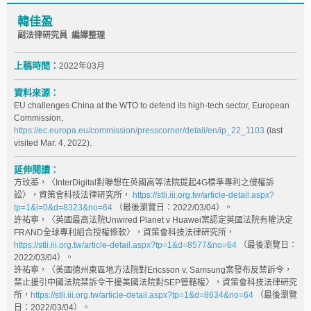
韓佳盈
副法律研究員 編譯整理
上稿時間：
2022年03月
資料來源：
EU challenges China at the WTO to defend its high-tech sector, European
Commission,
https://ec.europa.eu/commission/presscorner/detail/en/ip_22_1103
(last
visited Mar. 4, 2022).
延伸閱讀：
方玟蓁，〈InterDigital對聯想在英國高等法院提起4G標準專利之侵權訴
訟〉，資策會科技法律研究所，
https://stli.iii.org.tw/article-detail.aspx?
tp=1&i=0&d=8323&no=64
（最後瀏覽日：2022/03/04）。
許祐寧，〈英國最高法院Unwired Planet v Huawei案認定英國法院有權決定
FRAND全球專利組合授權條款〉，資策會科技法律研究所，
https://stli.iii.org.tw/article-detail.aspx?tp=1&d=8577&no=64
（最後瀏覽日：
2022/03/04）。
許祐寧，〈美國德州東區地方法院對Ericsson v. Samsung案發布反禁訴令，
禁止援引中國法院禁訴令干擾美國法院對SEP管轄權〉，資策會科技法律研究
所，
https://stli.iii.org.tw/article-detail.aspx?tp=1&d=8634&no=64
（最後瀏覽
日：2022/03/04）。