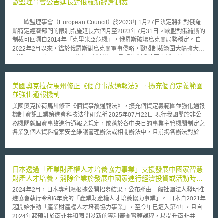
歐盟理事會公告延長對俄羅斯經濟制裁
歐盟理事會（European Council）於2023年1月27日決定將針對俄羅
斯特定經濟部門的限制措施延長六個月至2023年7月31日。歐盟對俄羅斯的
制裁可回溯自2014年「克里米亞危機」，俄羅斯破壞烏克蘭局勢穩定。自
2022年2月以來，鑑於俄羅斯對烏克蘭軍事侵略，歐盟制裁範圍大幅擴大
（截至2022年12月16日共有9輪制裁）。歐盟的制裁範圍廣泛，涉及如下
不同領域的措施： （1）貿易層面：對技術和軍民兩用貨品（dual-use
goods）、提升俄羅斯工業能力交易、陸海空運輸以及奢侈品交易等進行限
制。 （2）能源層面：禁止向俄羅斯購買原油及特定石油產品；或透過
美國奧克拉荷馬州修正《個資事故通報法》，擴充個資定義範圍
第三國將原油及特定石油產品從俄羅斯進口或移轉到歐盟境內。 （3）
並強化通報機制
金融層面：將俄羅斯銀行踢出「環球銀行金融電信協會」（SWIFT）支付系
美國奧克拉荷馬州修正《個資事故通報法》，擴充個資定義範圍並強化通報
統，以及限制提供給俄羅斯的金融服務（如存款、信託、信評等）。
機制 資訊工業策進會科技法律研究所 2025年07月22日 現行我國關於非公
（4）資訊層面：終止透過假消息（disinformation）支持克里姆林宮的廣播
務機關就個資事故進行通報之規定，散落於各中央目的事業主管機關制定之
活動和廣播許可證。 歐盟自2022年2月24日以來，針對俄羅斯全面入
各業別個人資料檔案安全維護管理辦法或相關辦法中，且前揭各辦法對於通
侵烏克蘭採取史無前例的強硬制裁措施。歐盟並藉此傳達其支持烏克蘭在國
報之標準不盡相同。各國主管機關紛紛強化個資治理法制，而美國奧克拉荷
際公認邊界內的獨立、主權以及領土完整。
馬州修正關於個人資料定義、適當防護措施及個資事故通報機制等事項，以
建立更完善之規範。 壹、事件摘要 美國奧克拉荷馬州議會業於2025年5月
20日通過第626號法案（Senate Bill 626）[1]，修正《個資事故通報法》
日本透過「產業財產權人才培養協力事業」支援發展中國家智慧
（Security Breach Notification Act）[2]，其目的係為補充現行治理規範之
財產人才培養，消除企業於發展中國家進行經濟投資或活動時所
不足，修正重點涵蓋：擴充法定用詞之定義，針對「個人資料」（Personal
面臨的智慧財產權相關妨礙
2024年2月，日本專利廳根據公開招募結果，公布將由一般社團法人發明推
Information）與「適當防護措施」（Reasonable Safeguards）等條文予以
進協會執行令和6年度的「產業財產權人才培養協力事業」。 日本自2021年
補充與增列；強化個資事故（Breach of the security of a system）之通報機
起開始推動「產業財產權人才培養協力事業」，至今年已邁入第4年，且自
制與設立豁免條款，並釐清與其他法規間之適用關係；以及修訂違法情事之
2024年起預計於南非共和國開設新的專利審查實務課程，以提升南非共和