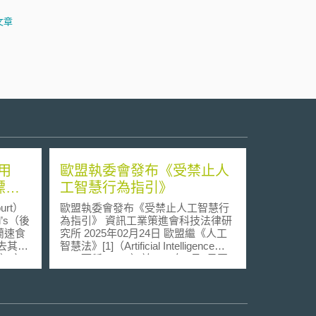
文章
用
歐盟執委會發布《受禁止人
標權
工智慧行為指引》
urt）
歐盟執委會發布《受禁止人工智慧行
d’s（後
為指引》 資訊工業策進會科技法律研
蘭速食
究所 2025年02月24日 歐盟繼《人工
失去其
智慧法》[1]（Artificial Intelligence
」）之
Act, 下稱AI Act）於2024年8月1日正
ac」
式生效後，針對該法中訂於2025年2
商品與
月2日始實施之第5條1，有關「不可
服務
接受風險」之內容中明文禁止的人工
智慧行為類型，由歐盟執委會於2025