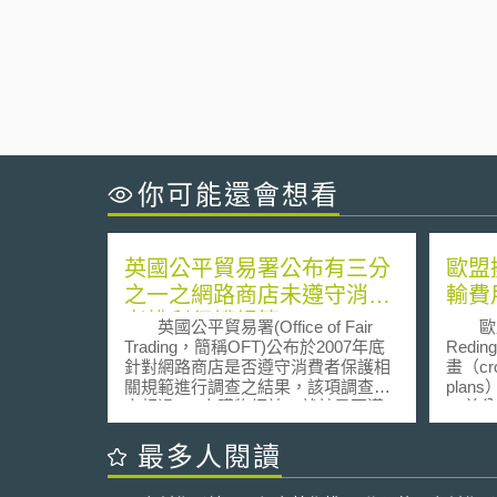
你可能還會想看
英國公平貿易署公布有三分
歐盟
之一之網路商店未遵守消費
輸費
者權利保護規範
英國公平貿易署(Office of Fair
歐盟執
Trading，簡稱OFT)公布於2007年底
Red
針對網路商店是否遵守消費者保護相
畫（cros
關規範進行調查之結果，該項調查選
pla
定超過500家購物網站，就其是否遵
49美
守消費者保護法令，例如是否於網站
以下。
上告知其公司所在地址、是否善盡告
民意的
最多人閱讀
知消費者相關權利之義務、以及是否
在20
踐行標價透明化之規定等實際運行狀
歐盟議