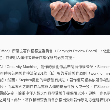
fice）所屬之著作權審查委員會（Copyright Review Board），做
決定，並聲明人類作者是著作權保護的必要前提。
「Creativity Machine」創作的藝術作品申請著作權登記，Stephe
AI而得透過美國著作權法第201條（b）項的受雇著作原則（work for hir
。然而，Stephen提出的申請沒有成功，著作權局認為依著作權
，而本案AI之創作作品亦無人類的創意性投入或干預。在Stephe
關最終決定，除重申僅人類之作品得受著作權保障以外，更進一步表
用之可能。此外，著作權審查委員會亦指出受雇著作原則亦僅能表彰