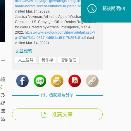
https://www.copyright.gov/rulings-filings/review-
board/docs/a-recent-entrance-to-paradise.pdf
(last
稍後閱讀
(0)
visited Mar. 14, 2022).
Jessica Newman, Art in the Age of Mechanical
Creation: U.S. Copyright Office Denies Registration
for Work Created by Artificial Intelligence, Mar. 4,
2022,
https://www.lexology.com/library/detail.aspx?
g=37dd7b0a-0317-4d68-bc9f-f17b264c81e0
(last
visited Mar. 14, 2022).
文章標籤
人工智慧
著作權
智財治理
出一
n將
e）
用手機閱讀及分享
法及
n提
示無
推薦文章
作品