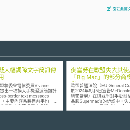
引註此篇
擬大幅調降文字簡訊傳
麥當勞在歐盟失去其使
用
「Big Mac」的部分商
利
委會電信委員Viviane
歐盟普通法院（EU General Co
ing提出一項擴大手機漫遊簡訊計
於2024年6月5日宣告McDonal
s-border text messages
稱麥當勞）在與競爭對手愛爾
ns），主要內容系將目前平均一通
品牌Supermac's的訴訟中，
分的漫遊文字簡訊傳輸調降70%
「Big Mac」（又稱「大麥克
在確定這項政策可以獲得歐盟
部分商標權，即無法將「Big M
支持後，新的正式立法計畫將
商標用於雞肉三明治等家禽類
08年秋天完成，經過歐盟政府與
餐廳內用及得來速外帶等餐飲
會同意後，預計於2009年的夏
上。 此案件起因於Supermac's公司拓