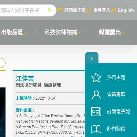
訂閱電子報
會員登入
English
出版品區
科技法律諮詢
媒體露出
熱門主題
江佳芸
副法律研究員 編譯整理
會員專區
上稿時間：
2022年04月
資料來源：
訂閱電子報
U.S. Copyright Office Review Board,
Re: Second
Request for Reconsideration for Refusal to Register
A Recent Entrance to Paradise (Correspondence ID
熱門閱讀
1-3ZPC6C3; SR # 1-7100387071)
, Feb. 14, 2022,