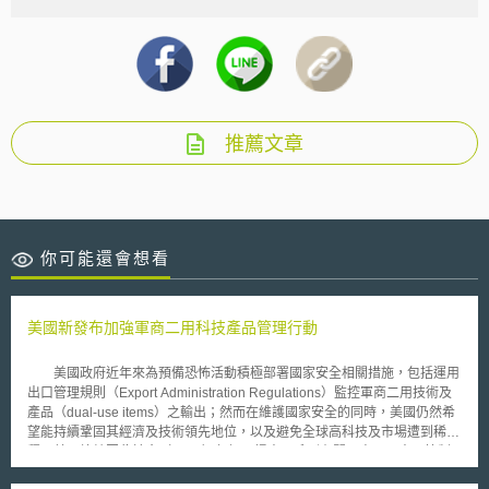
推薦文章
你可能還會想看
美國新發布加強軍商二用科技產品管理行動
美國政府近年來為預備恐怖活動積極部署國家安全相關措施，包括運用
出口管理規則（Export Administration Regulations）監控軍商二用技術及
產品（dual-use items）之輸出；然而在維護國家安全的同時，美國仍然希
望能持續鞏固其經濟及技術領先地位，以及避免全球高科技及市場遭到稀
釋。美國總統因此於今（2008）年初，提出一系列有關軍商二用出口管制
之行政新措施，欲藉此強化軍商二用出口管制制度（dual-use export