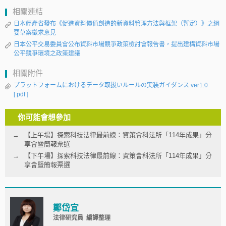
相關連結
日本經產省發布《促進資料價值創造的新資料管理方法與框架（暫定）》之綱
要草案徵求意見
日本公平交易委員會公布資料市場競爭政策檢討會報告書，提出建構資料市場
公平競爭環境之政策建議
相關附件
プラットフォームにおけるデータ取扱いルールの実装ガイダンス ver1.0
[ pdf ]
你可能會想參加
【上午場】探索科技法律最前線：資策會科法所「114年成果」分
享會暨簡報票選
【下午場】探索科技法律最前線：資策會科法所「114年成果」分
享會暨簡報票選
鄭岱宜
法律研究員 編譯整理