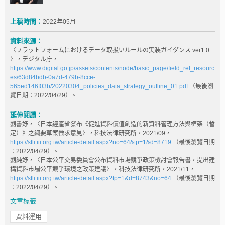
上稿時間：
2022年05月
資料來源：
〈プラットフォームにおけるデータ取扱いルールの実装ガイダンス ver1.0
〉，デジタル庁，
https://www.digital.go.jp/assets/contents/node/basic_page/field_ref_resourc
es/63d84bdb-0a7d-479b-8cce-
565ed146f03b/20220304_policies_data_strategy_outline_01.pdf
（最後瀏
覽日期：2022/04/29）。
延伸閱讀：
劉書妤，〈日本經產省發布《促進資料價值創造的新資料管理方法與框架（暫
定）》之綱要草案徵求意見〉，科技法律研究所，2021/09，
https://stli.iii.org.tw/article-detail.aspx?no=64&tp=1&d=8719
（最後瀏覽日期
︰2022/04/29）。
劉純妤，〈日本公平交易委員會公布資料市場競爭政策檢討會報告書，提出建
構資料市場公平競爭環境之政策建議〉，科技法律研究所，2021/11，
https://stli.iii.org.tw/article-detail.aspx?tp=1&d=8743&no=64
（最後瀏覽日期
︰2022/04/29）。
文章標籤
資料運用