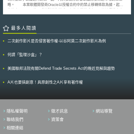
料課稅的大城市，其造成之影響較為顯著，目的在於減少含糖飲料的消費。
略。 本案軟體開發商Oracle以授權合約中的禁止移轉條款為據，起訴
至於其他城市，包括San Francisco(舊金山) 和 Boulder, Colo.(科羅拉多波
欲終止UsedSoft的二手軟體銷售模式。在此商業模式中，原始被授權人書面
德)，正在考慮相似的立法，不過至今尚未通過。
說明其被授權使用某軟體，同時聲明後續不再使用，相關文件經公證後，
UsedSoft即以此文件及合約進行二手軟體的銷售，新的使用者可直接由
UsedSoft取得軟體。 本案的關鍵點在於著作權是否隨著軟體第一次銷
最多人閱讀
售而權利耗盡，如權利耗盡則合約中的禁止移轉條款將無任何效力。在傳統
軟體光碟銷售的情形，被授權人可以將軟體再轉賣給任何人，權利耗盡是被
二次創作影片是否侵害著作權-以谷阿莫二次創作影片為例
確認的，但網站下載的軟體販售模式，權利是否隨之耗盡，則不無疑問。
歐盟法院在本案判決中表示，不管是負載於光碟或網站下載的軟體銷
售，一旦開發商售出軟體，其權利即隨之耗盡；但同時也指出，如果原授權
何謂「監理沙盒」？
使用數量較多，權利耗盡並不得作為後續二手軟體切割販售授權的依據，開
發商也不因此判決而必須提供軟體支援給二手被授權人。 此一判決可
美國聯邦法院有關Defend Trade Secrets Act的晚近見解與趨勢
能刺激二手市場的成長，但同時也可能對軟體開發商帶來負面影響，開發商
無法再掌握確實的被授權人，也無有效的方法確認原始授權人是否仍使用軟
體。建議軟體開發商應檢視其授權作業，並嘗試從授權合約中處理，例如增
A片也要搞創意！具原創性之A片享有著作權
加授權轉讓時應通知開發商的條款等。
隱私權聲明
徵才訊息
網站導覽
聯絡我們
資策會
相關連結