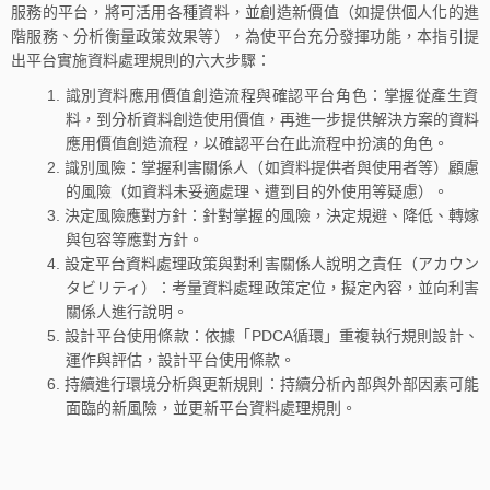
服務的平台，將可活用各種資料，並創造新價值（如提供個人化的進
階服務、分析衡量政策效果等），為使平台充分發揮功能，本指引提
出平台實施資料處理規則的六大步驟：
識別資料應用價值創造流程與確認平台角色：掌握從產生資
料，到分析資料創造使用價值，再進一步提供解決方案的資料
應用價值創造流程，以確認平台在此流程中扮演的角色。
識別風險：掌握利害關係人（如資料提供者與使用者等）顧慮
的風險（如資料未妥適處理、遭到目的外使用等疑慮）。
決定風險應對方針：針對掌握的風險，決定規避、降低、轉嫁
與包容等應對方針。
設定平台資料處理政策與對利害關係人說明之責任（アカウン
タビリティ）：考量資料處理政策定位，擬定內容，並向利害
關係人進行說明。
設計平台使用條款：依據「PDCA循環」重複執行規則設計、
運作與評估，設計平台使用條款。
持續進行環境分析與更新規則：持續分析內部與外部因素可能
面臨的新風險，並更新平台資料處理規則。