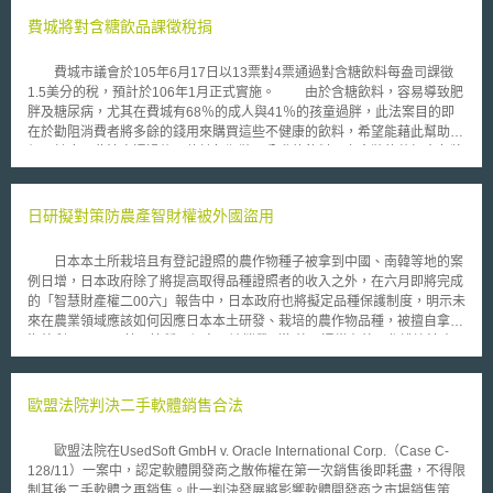
control system）。其主要目標如下： （1）適當管制外國終端用戶
（Foreign End-Users）：美國政策作法是，未來軍商二用出口管制制度將
費城將對含糖飲品課徵稅捐
要著重在美國高科技產品外國終端用戶之管理，除了保持其拒絕將敏感性科
技輸給武器擴散份子、國際恐怖分子和習慣進行違背美國國家安全及外交政
費城市議會於105年6月17日以13票對4票通過對含糖飲料每盎司課徵
策與利益之國家對象之宗旨外，美國一方面將擴大受管制實體清單（Entity
1.5美分的稅，預計於106年1月正式實施。 由於含糖飲料，容易導致肥
List）對象範圍，嚴格審查曾從事違背美國國家安全和外交政策及利益活動
胖及糖尿病，尤其在費城有68％的成人與41％的孩童過胖，此法案目的即
之外國夥伴；另方面，美國則將妥善使用所謂正當使用者計畫（Validated
在於勸阻消費者將多餘的錢用來購買這些不健康的飲料，希望能藉此幫助他
End User(VEU) program），免除這些受信賴之使用對象在輸出產品時受制
們更健康。此法案通過後，估計每瓶裝兩公升的飲料及六盒裝的蘇打水各將
於嚴格的出口申請程序。例如港商Manufacturing International
漲價1美元左右，但是牛奶、新鮮水果或蔬菜含量50％以上的飲料則不在課
Corporation(SMIC)最近即被納入VEU初始清單。 （2）增進國家競爭能
稅範圍。此外，那些可以讓消費者自己添加糖的飲料，譬如咖啡，也不在課
力：美國將以維持經濟競爭力和創新研發為目標，建立一道檢討受管制軍商
稅範圍，這意味著運動飲料、糖水、罐裝咖啡以及已添加糖的茶類都將被課
日研擬對策防農產智財權被外國盜用
二用標的之常規程序，藉此重新評估並適時修正商業控制清單（Commerce
稅，故有稱之為「汽水稅」。 依據費城財政局預估，汽水稅將使市府
Control List）所列產品及對象。 （3）透明化：為求達到資訊公開、共同促
稅收增加9,100萬美元，預計運用在學前托兒班，學校，圖書館，娛樂中
進國家安全及競爭之目的，美國商業部還會在網站上公開受到高度審查之外
日本本土所栽培且有登記證照的農作物種子被拿到中國、南韓等地的案
心，及其他公共場所，稅收也將資助抵免販售健康飲品企業的稅收。市長
國夥伴清單。 最後，美國行政主管機關亦表示，為了有利於行政機關
例日增，日本政府除了將提高取得品種證照者的收入之外，在六月即將完成
Jim Kenny 也公開支持這項稅收，並在法案通過後表示這項稅收對於該市的
有效執行國家軍商二用出口管制政策，高度支持透過出口管理法（Export
的「智慧財產權二00六」報告中，日本政府也將擬定品種保護制度，明示未
社區及教育系統將會帶來歷史性的貢獻。 根據費城市新聞網
Administration Act）修正之再授權，更新違法之刑罰規定，並提升行政機關
來在農業領域應該如何因應日本本土研發、栽培的農作物品種，被擅自拿到
(Philly.com)於16日報導：「這項稅收的徵收對象為飲料經銷商，目前尚無
之執行權限。
海外利用。 蔬果等種子很容易被攜帶到海外，通常在外國都遭違法大
法統計將有多少稅收能回饋給消費者，但是估計12盎司的飲料約徵收18美
量栽培，然後再回銷日本，尤其近年來這種例子激增，迫使日本政府不得不
分，2公升的飲料約徵收1美元，以及12瓶裝的飲料約徵收2.16美元。」。
思考對策。日本政府打算針對開發植物新品種的人或團體，根據現行的種苗
為此，飲料業者表達激烈的反對，並在法案通過後發表聲明表示將採取法律
法給予「育種家權利」。日本農林水產省並呼籲中、韓等亞洲國家，應該趕
歐盟法院判決二手軟體銷售合法
行動，並表示此項稅收並未考慮到低收入戶以及消費者對於無熱量飲料的選
緊制訂完備的法令，禁止日本開發的品種未經許可被擅自生產、販售。
擇，所以是不公平的。而且這項稅收不僅影響費城人，對於所有美國人來說
具有歧視性且極不受到歡迎。儘管美國飲料協會耗費了大筆的廣告費用來阻
歐盟法院在UsedSoft GmbH v. Oracle International Corp.（Case C-
擋這項稅法的通過，費城市議會最後仍通過這項法案。 類似法案早在
128/11）一案中，認定軟體開發商之散佈權在第一次銷售後即耗盡，不得限
2014年，加州柏克萊市就已通過。只是，費城成為全美第一個針對含糖飲
制其後二手軟體之再銷售。此一判決發展將影響軟體開發商之市場銷售策