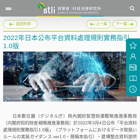
返回列表
上一篇
下一篇
2022年日本公布平台資料處理規則實務指引
1.0版
日本數位廳（デジタル庁）與內閣府智慧財產戰略推進事務局
（内閣府知的財産戦略推進事務局）於2022年3月4日公布「平台資料
處理規則實務指引1.0版」（プラットフォームにおけるデータ取扱い
ルールの実装ガイダンス ver1.0，簡稱本指引）。建構整合資料提供