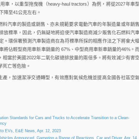
以重型拖曳機（heavy-haul tractors）為例，將從2027年車
下降至41公克左右。
燃料汽車的製造或銷售、亦未規範要求電動汽車的年製造量或年銷
排放標準，因此，仍無疑地將迫使汽車製造商減少販售化石燃料汽
定。環保署預測汽車製造商在為符標準所採的相應作法之下將會大
車將佔輕型商用車新車銷量的 67%、中型商用車新車銷量的46%。
放，相當於美國2022年二氧化碳總排放量的兩倍多。將有效減少有害
早死亡等危險。
生產，加速潔淨交通轉型，有效應對氣候危機並提高全國各社區空
ution Standards for Cars and Trucks to Accelerate Transition to a Clean-
ency
e to EVs, E&E News, Apr. 12, 2023
cles Announced, Garnering a Range of Reactions, Car and Driver, Apr. 14,