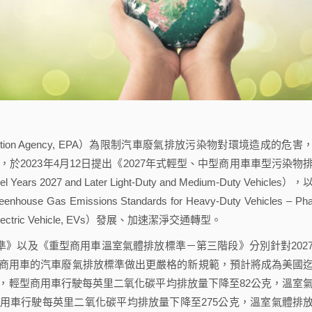
l Protection Agency, EPA）為限制汽車廢氣排放污染物對環境造成的危害
）的授權，於2023年4月12日提出《2027年式輕型、中型商用車車型污染物
el Years 2027 and Later Light-Duty and Medium-Duty Vehicles）
missions Standards for Heavy-Duty Vehicles – Pha
ic Vehicle, EVs）發展、加速潔淨交通轉型。
準》以及《重型商用車溫室氣體排放標準－第三階段》分別針對202
型商用車的汽車廢氣排放標準做出更嚴格的新規範，預計將成為美國
時，輕型商用車行駛每英里二氧化碳平均排放量下降至82公克，溫室
型商用車行駛每英里二氧化碳平均排放量下降至275公克，溫室氣體排