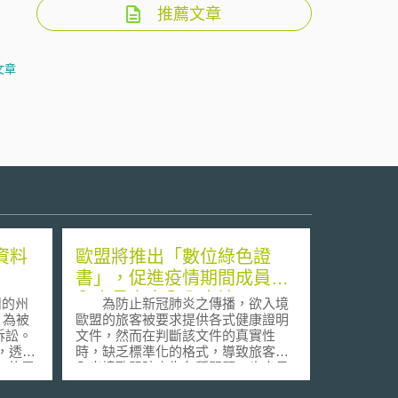
推薦文章
文章
人資料
歐盟將推出「數位綠色證
書」，促進疫情期間成員國
內人員之安全入出境
州的州
為防止新冠肺炎之傳播，欲入境
e）為被
歐盟的旅客被要求提供各式健康證明
訴訟。
文件，然而在判斷該文件的真實性
間，透過
時，缺乏標準化的格式，導致旅客在
le的零
入出境歐盟時產生各種問題，也容易
pple
產生欺詐或偽造文件的風險。為解決