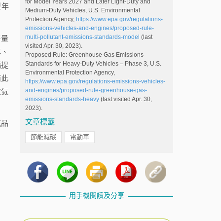
for Model Years 2027 and Later Light-Duty and
型年
Medium-Duty Vehicles, U.S. Environmental
Protection Agency,
https://www.epa.gov/regulations-
emissions-vehicles-and-engines/proposed-rule-
multi-pollutant-emissions-standards-model
(last
售量
visited Apr. 30, 2023).
車、
Proposed Rule: Greenhouse Gas Emissions
Standards for Heavy-Duty Vehicles – Phase 3, U.S.
幅提
Environmental Protection Agency,
而此
https://www.epa.gov/regulations-emissions-vehicles-
and-engines/proposed-rule-greenhouse-gas-
空氣
emissions-standards-heavy
(last visited Apr. 30,
2023).
文章標籤
氣品
節能減碳
電動車
用手機閱讀及分享