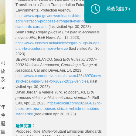
Transition to a Clean-Transportation Future, U.S.
稍後閱讀
(0)
Environmental Protection Agency,
https://www.epa.gov/newsreleases/biden-harris-
administration-proposes-strongest-ever-pollution-
standards-cars-and
(last visited Apr. 30, 2023).
Sean Reilly,
Regan plugs in EPA plan to accelerate
move to EVs
, E&E News, Apr. 12, 2023,
https://www.eenews.net/articles/regan-plugs-in-epa-
plan-to-accelerate-move-to-evs/
(last visited Apr. 30,
2023).
SEBASTIAN BLANCO,
Strict EPA Rules for 2027–
，根
2032 Vehicles Announced, Garnering a Range of
Reactions
, Car and Driver, Apr. 14, 2023,
排放
https://www.caranddriver.com/news/a43546970/new-
，以及
strict-epa-mpg-rules-for-2027-2032-vehicles/
(last
visited Apr. 30, 2023).
se
David Jordan & Valerie Yurk,
To boost EVs, EPA
proposes stricter vehicle emissions standards
, Roll
Call, Apr. 12, 2023,
https://rollcall.com/2023/04/12/to-
7年
boost-evs-epa-proposes-stricter-vehicle-emissions-
standards/
(last visited Apr. 30, 2023).
迄今
氣體
延伸閱讀：
放量
Proposed Rule: Multi-Pollutant Emissions Standards