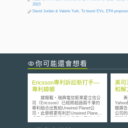
2023
David Jordan & Valerie Yurk, To boost EVs, EPA proposes 
你可能還會想看
Ericsson專利訴訟新打手—
美司
專利蟑螂
和解
據報載，瑞典電信鉅業愛立信公
美司法
司（Ericsson）已經將超過兩千筆的
Yah
專利組合出售給Unwired Planet公
關廣告
司，此舉將更有利於Unwired Planet
公司的
公司在智慧型手機的侵權官司當中繼
阻礙公
續爭訟。此外，Unwired Planet公司
目標是