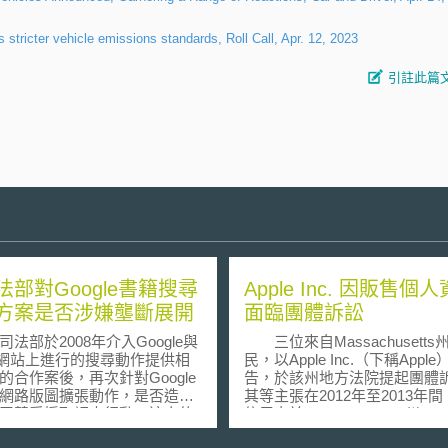
stricter vehicle emissions standards, Roll Call, Apr. 12, 2023
引註此篇
法部對Google書籍搜尋
Apple Inc. 因販售個
方案是否涉嫌壟斷展開
面臨團體訴訟
部於2008年介入Google與
三位來自Massachusetts
oo網站上進行的搜尋動作提供相
民，以Apple Inc.（下稱Appl
的合作案後，再次針對Google
告，於該州地方法院提起團體
網路版圖擴張動作，是否造成
其等主張在2012年至2013年
平競爭採取調查行動，這次的
信用卡於Massachusetts州App
Google與書籍作者與出版商之
售商店購買該公司相關商品時，A