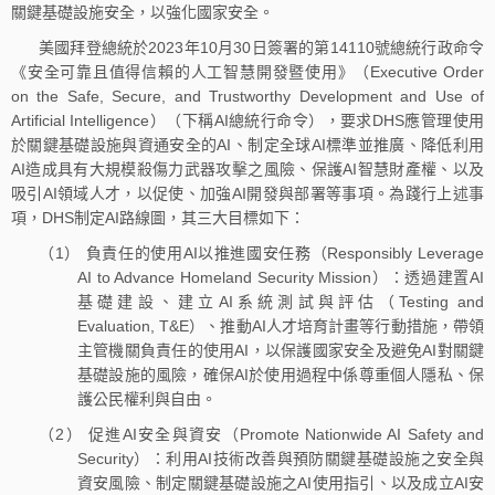
關鍵基礎設施安全，以強化國家安全。
美國拜登總統於2023年10月30日簽署的第14110號總統行政命令
《安全可靠且值得信賴的人工智慧開發暨使用》（Executive Order
on the Safe, Secure, and Trustworthy Development and Use of
Artificial Intelligence）（下稱AI總統行命令），要求DHS應管理使用
於關鍵基礎設施與資通安全的AI、制定全球AI標準並推廣、降低利用
AI造成具有大規模殺傷力武器攻擊之風險、保護AI智慧財產權、以及
吸引AI領域人才，以促使、加強AI開發與部署等事項。為踐行上述事
項，DHS制定AI路線圖，其三大目標如下：
（1） 負責任的使用AI以推進國安任務（Responsibly Leverage
AI to Advance Homeland Security Mission）：透過建置AI
基礎建設、建立AI系統測試與評估（Testing and
Evaluation, T&E）、推動AI人才培育計畫等行動措施，帶領
主管機關負責任的使用AI，以保護國家安全及避免AI對關鍵
基礎設施的風險，確保AI於使用過程中係尊重個人隱私、保
護公民權利與自由。
（2） 促進AI安全與資安（Promote Nationwide AI Safety and
Security）：利用AI技術改善與預防關鍵基礎設施之安全與
資安風險、制定關鍵基礎設施之AI使用指引、以及成立AI安