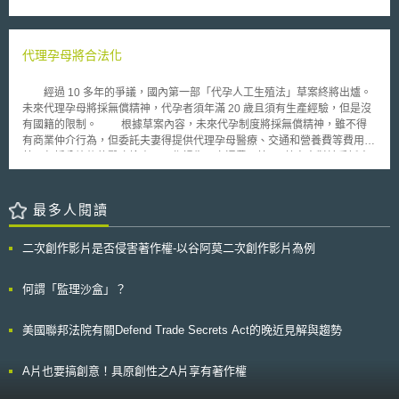
的檢查與運送停止或延遲。 而確保「機場」資安的關鍵基礎設施事故
組織文化改變；（五）透過討論會、設計工作室、指南及文件工作平台，提
報告與服務維持的指南，則為2018年4月1日發布之「確保機場資訊安全的
供及分享18F實際運用的相關現代數位化服務技術，使政府機關能自行複製
安全指南第1版（空港分野における情報セキュリティ確保に係る安全ガイ
及使用。 近期知名成果案例發生於加州。在加州，每一年的孩童福利
ドライン第1版）」。 該確保機場資訊安全的安全指南，係參考日本於
代理孕母將合法化
服務案件管理系統超過2萬名社工利用為追蹤管理超過50萬件虐待及忽視兒
2015年5月發布之關鍵基礎設施資訊安全對策優先順位參考指南（重要イン
童案件，若使用過時系統產生風險將無法估計，故加州政府、美國衛生與人
フラにおける情報セキュリティ対策の優先順位付けに係る手引書第1版）
群服務部（Department of Health and Human Services，DHHS）即利用
經過 10 多年的爭議，國內第一部「代孕人工生殖法」草案終將出爐。
制定，以規劃（Plan）—執行（Do）—查核（Check）—行動（Action）的
了前述相關服務，與18F共同重新設計該系統的採購流程。從2015年11月
未來代理孕母將採無償精神，代孕者須年滿 20 歲且須有生產經驗，但是沒
觀點建立管理與應變對策，將IT障礙分為故意（接收可疑的郵件、內部員工
至2016年10月，合作建立新系統不到1年的時間，導入了契約文件之簡化、
有國籍的限制。 根據草案內容，未來代孕制度將採無償精神，雖不得
的故意行為、偽造使用者ID、DDos攻擊、非法取得資訊等）、偶發（使用
模組化（modular）契約之合併、敏捷性開發（agile development）、使用
有商業仲介行為，但委託夫妻得提供代理孕母醫療、交通和營養費等費用，
者操作錯誤、使用者管理錯誤、外部受託方的管理錯誤、機器故障、執行可
者中心之設計及開放源（open source）之實踐。 首先，代寫委外服務
甚至包括分娩後的醫療檢查、工作損失、交通費用等 。 草案中對於委託夫
疑的檔案、閱覽可疑的網站、系統的脆弱性、受到其他關鍵基礎設施事故的
建議書，18F於其中展示如何將專案計畫為模組化，亦即別於過往採購的傳
婦的條件放寬，不只限於沒有子宮之婦女，在精、卵自備的前提下，只要夫
波及）、環境（災害、疾病）等三大原因，並訂定日本主要的機場與機場大
統模式，非尋找單一開發商去建置整個已預設需求的系統，透過分離的方
婦懷孕可能危及生命，就適用此法案， 得尋求人工生殖手術之婦女 ， 包括
樓業者的責任範圍、適用的個資保護制度、IT安全評估與認證制度、資安稽
式，找尋不同開發商以更符合實際需求，亦能避免時間金錢的浪費，降低遲
沒有子宮、有懷孕障礙或分娩有危險等婦女。在親子關係認定方面，目前備
最多人閱讀
核制度、資安管理政策及資安控制措施的建議事項。
約或違約之風險。再者，聚集可能符合資格的供應商，邀請眾供應商建造以
有出生後收養制以及直接認定為委託夫妻婚生子女等二種方案。此外，代理
開放源代碼（open source code）方式的原型（prototype）。透過此一過
孕母在生產後 2 年內，得保有探望代孕子女之權利。至於代理孕母之資格，
二次創作影片是否侵害著作權-以谷阿莫二次創作影片為例
程的激盪，18F從中協助評估所提出的原型、技術等，以了解供應商如何提
僅要求須年滿 20 歲且有懷孕經驗，而無國籍限制。 未來代理孕母將有
出及是否符合使用者中心的設計。同時也能減少政府與供應商雙方的招標時
法可循，造福不孕婦女，但是在親子關係認定問題上，似仍需要更嚴謹的討
間及行政成本。最後，為使加州政府機關能自行複製及使用相關現代數位化
論，避免衍生更多糾紛。
何謂「監理沙盒」？
服務技術，18F示範敏捷軟體開發（agile software development）專案計
畫。從中加州政府不僅瞭解如何為風險評估，且思考相關技術部門於專案計
美國聯邦法院有關Defend Trade Secrets Act的晚近見解與趨勢
畫中的角色定位。 面臨現代化數位服務，在美國，聯邦與州政府都面
臨極大挑戰。18F介入發展新模式，更能達實際需求，亦為內化之協助，利
於政府自行發展其他數位服務。18F與加州政府合作之案例，或許能為國家
A片也要搞創意！具原創性之A片享有著作權
發展數位服務運作之借鏡。