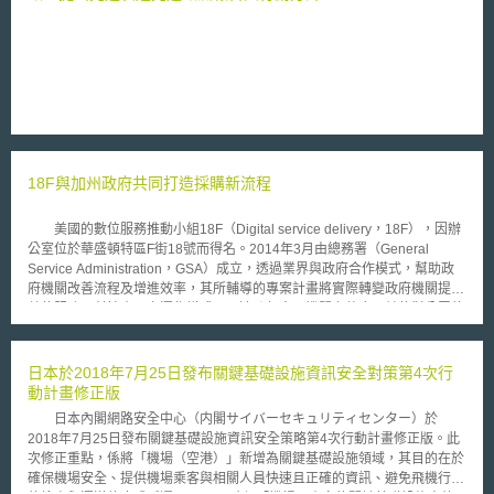
18F與加州政府共同打造採購新流程
美國的數位服務推動小組18F（Digital service delivery，18F），因辦
公室位於華盛頓特區F街18號而得名。2014年3月由總務署（General
Service Administration，GSA）成立，透過業界與政府合作模式，幫助政
府機關改善流程及增進效率，其所輔導的專案計畫將實際轉變政府機關提供
數位服務及科技產品之運作模式，以達跨部會、機關之整合，並使對公眾的
數位服務更便於使用。 18F為幫助美國各機關建造、購買及分享現代數
位服務以提升政府的使用者經驗，提供了五項服務：（一）就已存的數位規
格（digital component）打造訂製化產品（custom products）；（二）以
日本於2018年7月25日發布關鍵基礎設施資訊安全對策第4次行
創新方式購買科技，使各政府能夠獲得更快、更好及產生更好結果的IT服
動計畫修正版
務。詳細服務內容有代寫委外服務建議書（Request For Proposal，
日本內閣網路安全中心（内閣サイバーセキュリティセンター）於
RFP）、開發市場利用現代技術購買IT服務、購買開放源代碼（open
2018年7月25日發布關鍵基礎設施資訊安全策略第4次行動計畫修正版。此
source code）以提升專案計畫；（三）替政府建造一安全、可擴展的工具
次修正重點，係將「機場（空港）」新增為關鍵基礎設施領域，其目的在於
與平台，其能更加符合需求並能夠持續為改善以達需求；（四）協助成為數
確保機場安全、提供機場乘客與相關人員快速且正確的資訊、避免飛機行李
位化組織，不只是增加組織內部數位化能力，更要形成數位習慣並最終促使