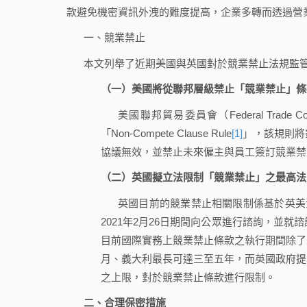
款避免機密資訊外洩的難度提高，企業多轉而透過營
一、競業禁止
本文列舉了近期美國與英國對於競業禁止法規監
（一）美國將從聯邦層級禁止「競業禁止」條
美國聯邦貿易委員會（Federal Trade
「Non-Compete Clause Rule
[1]
」，該規則將
協議無效，並禁止未來僱主與員工簽訂競業禁
（二）英國擬立法限制「競業禁止」之最高法
英國目前的競業禁止相關限制係基於英美法
2021年2月26日期間向公眾進行諮詢，並就
目前國際實務上競業禁止條款之執行期間除了
月、義大利最長可達三至五年，而英國政府提
之上限，對於競業禁止條款進行限制。
二、合理保密措施