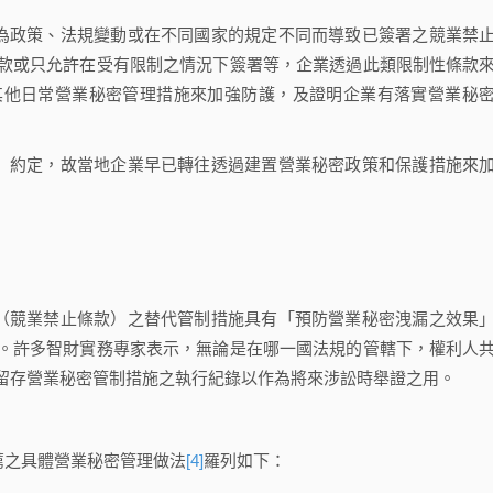
為政策、法規變動或在不同國家的規定不同而導致已簽署之競業禁
款或只允許在受有限制之情況下簽署等，企業透過此類限制性條款
其他日常營業秘密管理措施來加強防護，及證明企業有落實營業秘
」約定，故當地企業早已轉往透過建置營業秘密政策和保護措施來
（競業禁止條款）之替代管制措施具有「預防營業秘密洩漏之效果
。許多智財實務專家表示，無論是在哪一國法規的管轄下，權利人
留存營業秘密管制措施之執行紀錄以作為將來涉訟時舉證之用。
薦之具體營業秘密管理做法
[4]
羅列如下：