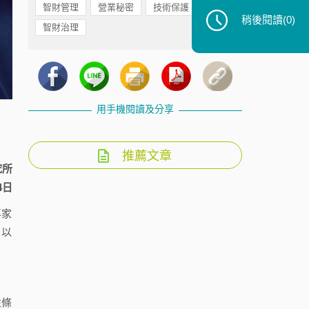
智財管理
營業秘密
技術保護
稍後閱讀
(0)
智財治理
用手機閱讀及分享
推薦文章
究所
4日
專家
，以
性條