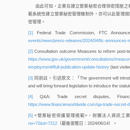
由此可知，企業在建立營業秘密合理保密措施之
範系統性建立營業秘密管理機制外，亦可以此管理規
密管理。
[1]
Federal Trade Commission, FTC Announce
events/news/press-releases/2024/04/ftc-announces-
[2]
Consultation outcome Measures to reform post-t
https://www.gov.uk/government/consultations/measure
employment#full-publication-update-history
(last visit
[3]
同前註，引述原文：「The government will introduce a st
and will bring forward legislation to introduce the sta
[4]
Q&A: Trade secret disputes, Financie
https://www.financierworldwide.com/qa-trade-secret-d
[5]
<營業秘密保護管理規範>，財團法人資訊工
no=72&d=7212
（最後瀏覽日：2024/06/14）。