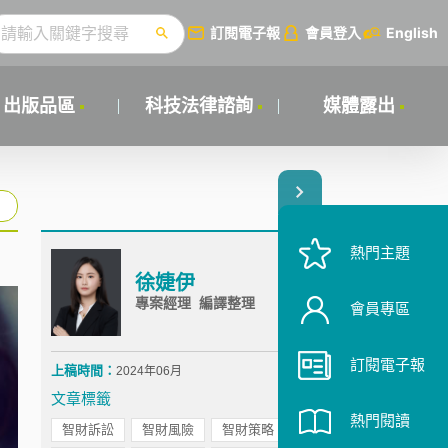
訂閱電子報
會員登入
English
出版品區
科技法律諮詢
媒體露出
熱門主題
徐婕伊
專案經理 編譯整理
會員專區
訂閱電子報
上稿時間：
2024年06月
文章標籤
熱門閱讀
智財訴訟
智財風險
智財策略