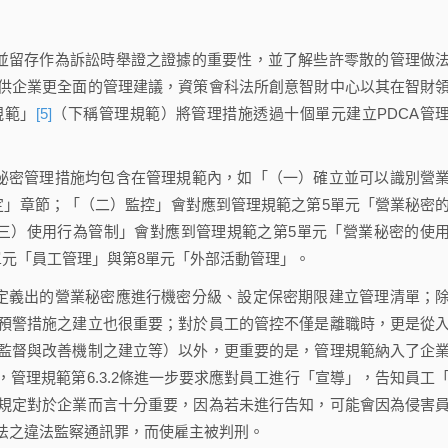
並留存作為訴訟時舉證之證據的重要性，並了解些許零散的管理做
供企業更全面的管理建議，資策會科法所創意智財中心以其在智財
規範」
[5]
（下稱管理規範）將管理措施透過十個單元建立PDCA管
秘密管理措施均包含在管理規範內，如「（一）確立並可以識別營
定」章節；「（二）監控」會對應到管理規範之第5單元「營業秘密
三）使用行為管制」會對應到管理規範之第5單元「營業秘密的使
單元「員工管理」與第8單元「外部活動管理」。
定義出的營業秘密應進行機密分級、設定保密期限建立管理清單；
預警措施之建立也很重要；對於員工的管控不僅是離職時，更是從
監督與改善機制之建立等）以外，更重要的是，管理規範納入了企
管理規範第6.3.2條進一步要求應對員工進行「宣導」，告知員工
規定對於企業而言十分重要，因為若未進行告知，可能會因為侵害
法之違法監察通訊罪，而使雇主被判刑。