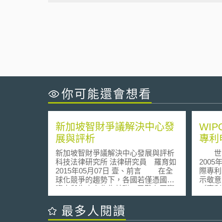
你可能還會想看
新加坡智財爭議解決中心發
WI
展與評析
專利
新加坡智財爭議解決中心發展與評析
世界智
科技法律研究所 法律研究員 羅育如
200
2015年05月07日 壹、前言 在全
際專利
球化競爭的趨勢下，各國若僅憑國家
示敬意
資本與生產力作為基礎，已難在國際
〔專利
上殺出重圍、嶄露頭角。由此可知，
事卡米
「創意」與「創新」是激化國家競爭
26年
最多人閱讀
力之泉源，而「智慧財產權」則是此
步的步