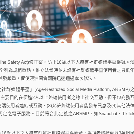
ine Safety Act)修正案，防止16歲以下人擁有社群媒體平臺帳號。
安全列為規範重點，惟立法當時並未設有社群媒體平臺使用者之最低
越發嚴重，促使澳洲國會兩院迅速通過本次修法。
ge-Restricted Social Media Platform, ARSMP)
或主要目的在促進2人以上終端使用者之線上社交互動，但不包商務
使用者能與其他終端使用者連結或互動、(3)允許終端使用者能發布訊息及(4)其他法
子服務。目前符合此定義之ARSMP，如Snapchat、TikTo
teps)避免16歲以下之人擁有前述社群媒體平臺帳號，違規者將被處以3萬個