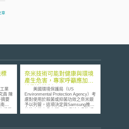
文章
競標
奈米技術可能對健康與環境
產生危害，專家呼籲應加強
檢測與管制
美國環境保護局（US
究員 陳
Environmental Protection Agency）考
慮對使用於殺菌或抑菌功效之奈米銀
，南韓
予以列管，這項決定與Samsung推出
南韓電
的洗衣機產品有關，這項新產品強調
m,
在洗衣的過程中，加入一種可以殺菌
sson
的奈米銀物質（nano-silver），不過
造5G
這項物質卻被認為可能會釋放對人體