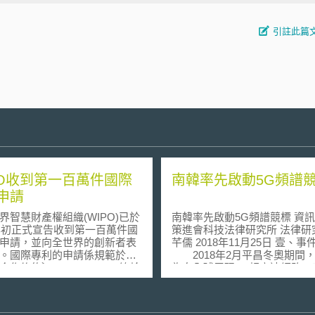
引註此篇
PO收到第一百萬件國際
南韓率先啟動5G頻譜
申請
慧財產權組織(WIPO)已於
南韓率先啟動5G頻譜競標 資訊工業
5年初正式宣告收到第一百萬件國
策進會科技法律研究所 法律研
申請，並向全世界的創新者表
芊儒 2018年11月25日 壹、事件摘要
。國際專利的申請係規範於
2018年2月平昌冬奧期間
合作條約〕(PCT)，WIPO總幹
為向全球展現5G超高速網路，
爾‧伊德里斯博士對PCT創建
信業者韓國電信（Korea Teleco
歷史上的這一里程碑表示技術進
KT）透過英特爾（Intel）、Eric
伐在大大加快，並反映了智慧
AB與三星電子之技術，聯合打