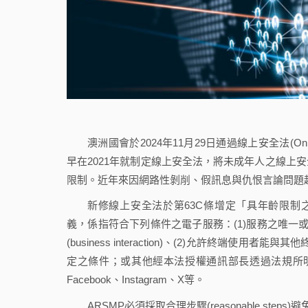
澳洲國會於2024年11月29日通過線上安全法(Onl
早在2021年就制定線上安全法，將未成年人之線上
限制。近年來因網路性剝削、假訊息與仇恨言論問題
新修線上安全法於第63C條增定「具年齡限制之社群媒體平臺」(A
義，係指符合下列條件之電子服務：(1)服務之唯一
(business interaction)、(2)允許終端
定之條件；或其他經本法授權通訊部長透過法規所明定之電
Facebook、Instagram、X等。
ARSMP必須採取合理步驟(reasonable s