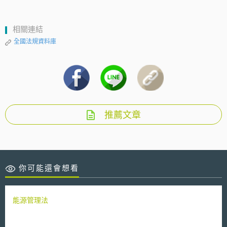
相關連結
全國法規資料庫
推薦文章
你可能還會想看
能源管理法