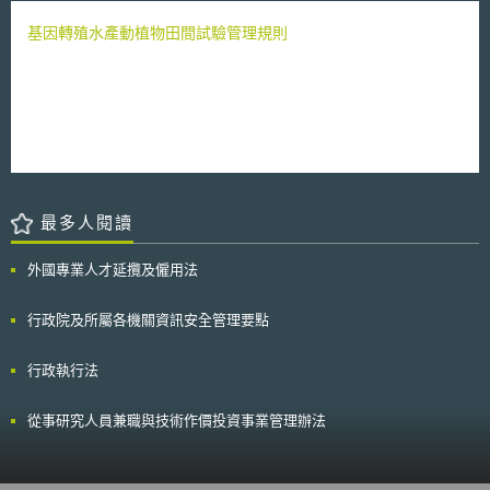
包括基因轉殖植物之株高、鮮重、乾重、葉數、產量等一般農園藝性狀。調
查重點在於基因轉殖植物之性狀是否有所改變。 二、基因轉殖植物與近緣
基因轉殖水產動植物田間試驗管理規則
植物、野生種或同種雜交之可能性 近緣植物、野生種係指作物種原利用所
稱「初級基因庫」之植物，其界定範圍為與基因轉殖植物同屬之近緣植物、
野生種。同種係指與基因轉殖植物同種之植物。雜交之定義係指作物於正常
生育條件下所發生之「天然雜交」。 基因轉殖植物與近緣植物、野生種雜
交可能性之調查，須先蒐集相關資料，說明基因轉殖植物之近緣植物、野生
種存在狀況及其繁殖方式，包括花器構造、開花期間、授粉方式等之異同。
若可證實無雜交之可能，則不需進行調查；若無法證實無雜交之可能，則需
在適當的隔離設施內進行雜交可能性之調查。調查原則如下： (一) 在試驗期
程上至少需有兩個期作之重複試驗，其中一個期作需有一個適合 開花、授
最多人閱讀
粉及產生雜交種子之條件。若有必要，可進行人工或輔助授粉。 (二) 雜交可
能性之調查方法，應選取適量之近緣植物、野生種進行雜交試驗， 收穫之
種子得調查後裔種子外觀性狀、外源基因或其產物。 三、外源基因在基因
外國專業人才延攬及僱用法
轉殖植株之表現部位及其穩定性 (一) 外源基因的特性：提供外源基因之構
築、基因套數及已達同質結合品系之 證明，如為無性繁殖植物則無需提供
行政院及所屬各機關資訊安全管理要點
同質結合品系證明。 (二) 外源基因的表現：調查外源基因之表現部位及表現
時期。 (三) 外源基因的穩定性：基因轉殖品系繁殖二至三代後，調查外源基
因之穩定 性及其性狀表現。 四、外源基因在基因轉殖植株之基因產物毒性
行政執行法
分析 (一) 外源基因產物與已知毒性、抗抗生素或過敏原物質DNA序列，及
其相對 應胺基酸序列之比對分析。 (二) 外源基因產物的含量分析。 (三) 外
源基因產物消化水解特性分析。 五、其他必要項目 依個案而定。 參、生物
從事研究人員兼職與技術作價投資事業管理辦法
安全評估 基因轉殖植物對環境安全之影響，因轉殖之外源基因的種類和受
體植物之遺傳特性而有所差異，故而應就基因轉殖植物之雜草化、基因之流
佈及對目標及非目標生物之毒性及影響等加以評估及探討。 一、基因轉殖