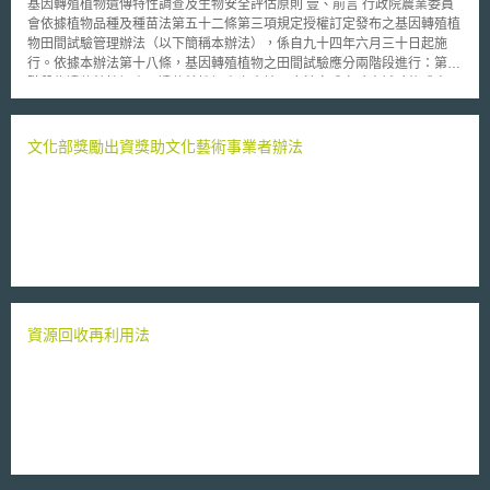
基因轉殖植物遺傳特性調查及生物安全評估原則 壹、前言 行政院農業委員
會依據植物品種及種苗法第五十二條第三項規定授權訂定發布之基因轉殖植
物田間試驗管理辦法（以下簡稱本辦法），係自九十四年六月三十日起施
行。依據本辦法第十八條，基因轉殖植物之田間試驗應分兩階段進行：第一
階段為遺傳特性調查，遺傳特性調查之申請，應於完成實驗室試驗後或自國
外引進前為之；第二階段為生物安全評估，原則上應於遺傳特性調查完成，
並經審議通過後始得申請。 上開遺傳特性調查項目及生物安全評估項目，
已分別明定於本辦法第二十二條及第二十五條。惟因基因轉殖植物之特性甚
文化部獎勵出資獎助文化藝術事業者辦法
為多樣化，其表現常因植物種類不同而有所差異，為符實際，得依基因轉殖
植物種類及外源基因之特性，視個案決定所需調查及評估之項目。如相關調
查評估項目業經申請人提供足資信賴之科學證據時，亦得省略該部分試驗。
為使各界明瞭上述基因轉殖植物田間試驗兩階段應行調查及評估之內容，爰
訂定本「基因轉殖植物遺傳特性調查及生物安全評估原則」。 貳、遺傳特
性調查 植物之繁殖特性（有性或無性繁殖）、授粉方式（自交或異交作
物）、花粉傳播途徑（蟲媒或風媒）等特性甚為多樣化；外源基因之特性與
花粉稔性、交配親合性、種子之活力、萌芽率、壽命等，因植物種類不同而
有所差異，且基因產物可能存在之毒性亦因而有所不同。因此，基因轉殖植
資源回收再利用法
物遺傳特性之調查，實有其必要。 一、基因轉殖植物之繁殖特性及一般性
狀表現 (一) 繁殖特性：依植物學之繁殖特性區分如下： １、有性繁殖植
物：調查項目包括基因轉殖植物之開花期、花朵數目、花粉量、 花粉萌芽
力、花粉壽命、種子數目、種子成熟期、種子壽命、種子休眠性與 種子萌
芽力等特性；調查重點在於繁殖特性是否因轉殖基因之過程或所轉殖 之基
因而改變其在自然狀態下之繁殖與生存能力。 ２、無性繁殖植物：基因轉
殖後改變其繁殖特性者，依有性繁殖植物之調查項目 及重點調查；如基因
轉殖後未改變其繁殖方式者，本項調查得予省略。 (二) 一般特性 調查項目