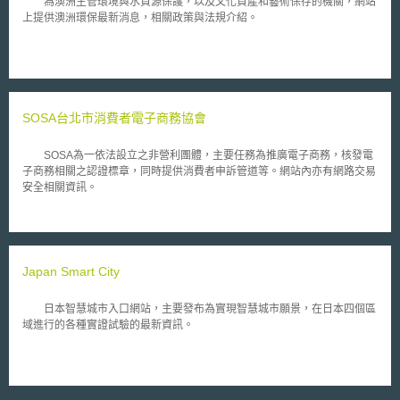
為澳洲主管環境與水資源保護，以及文化資產和藝術保存的機關，網站
上提供澳洲環保最新消息，相關政策與法規介紹。
SOSA台北市消費者電子商務協會
SOSA為一依法設立之非營利團體，主要任務為推廣電子商務，核發電
子商務相關之認證標章，同時提供消費者申訴管道等。網站內亦有網路交易
安全相關資訊。
Japan Smart City
日本智慧城市入口網站，主要發布為實現智慧城市願景，在日本四個區
域進行的各種實證試驗的最新資訊。