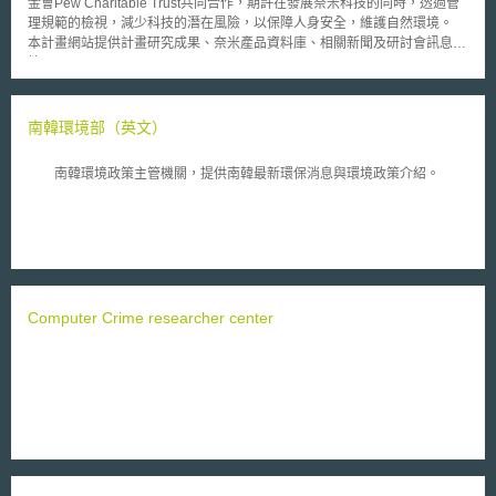
金會Pew Charitable Trust共同合作，期許在發展奈米科技的同時，透過管
理規範的檢視，減少科技的潛在風險，以保障人身安全，維護自然環境。
本計畫網站提供計畫研究成果、奈米產品資料庫、相關新聞及研討會訊息
等。
南韓環境部（英文）
南韓環境政策主管機關，提供南韓最新環保消息與環境政策介紹。
Computer Crime researcher center