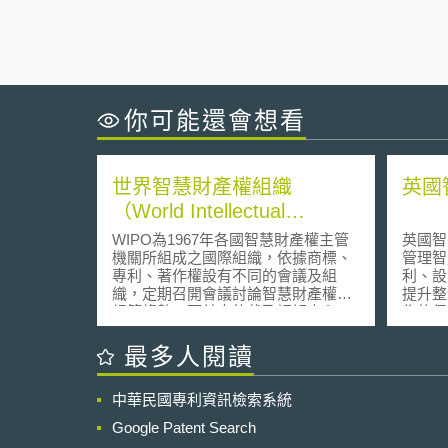
你可能還會想看
世界智慧財產權組織
英國
（World Intellectual
Property
WIPO為1967年各國智慧財產權主管
英國智
Organization,WIPO）
機關所組成之國際組織，依據商標、
管理智
專利、著作權設有不同的會議及組
利、設
織，定期召開會議討論智慧財產權的
提升整
規範趨勢，而其中仲裁及調解中心
作的保
（Arbitration and Mediation Center）
供最新
為ICANN所指定之網域名稱爭議處理
最多人閱讀
機構之一，受理有關gTLD與ccTLD域
名申訴案件。
中華民國專利資訊檢索系統
Google Patent Search