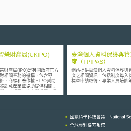
智慧財產局(UKIPO)
臺灣個人資料保護與管
度（TPIPAS）
慧財產局(IPO)是英國政府官方
網站提供臺灣個人資料保護與
財相關業務的機構，包含專
度之相關資訊，包括制度導入
計、商標和著作權。IPO幫助
標章申請取得、專業人員培訓
體創意產業並協助提供相關創
護。此網頁為官方所設置，提
智財相關新聞與法規之修正。
國家科學科技會議 National Scienc
全球專利檢索系統