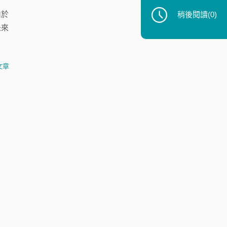
由於
稍後閱讀
(0)
未來
文章