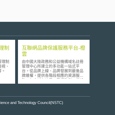
理制
互聯網品牌保護服務平台-橙
雲
管理制
由中國大陸政務和公益機構域名註冊
檢視、
管理中心所建立的多功能一站式平
等。
台。從品牌上線、品牌發展到最後品
牌維權，提供各階段相應的資源服
務，包含域名註冊、輿情監測、證據
保全、公證等業務。
e and Technology Council(NSTC)