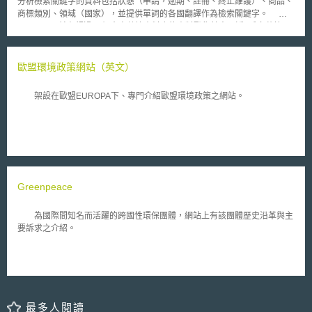
分析檢索關鍵字的資料包括狀態（申請，逾期、註冊、終止維護）、商品、
商標類別、領域（國家），並提供單詞的各國翻譯作為檢索關鍵字。
TM View目前有超過50個官方數據資料庫的資料聚集其中，近6千多萬筆
（包括WIPO 4千多萬筆）商標資訊，有35種語言可使用，涵蓋國家與組織
如下： 歐洲區：EUIPO資料庫、26個會員國各自資料庫、英國 非歐洲區：
WIPO資料庫、13國、非洲4國（坦薩尼亞、 突尼西亞、非洲智慧財產權
歐盟環境政策網站（英文）
組織OAPI、摩洛哥、國家工業產權保護區域性組織ARIPO）、亞洲13國、
大洋洲2國（澳洲、紐西蘭）、美洲11國 （阿根廷、巴西、智利、加拿大、
架設在歐盟EUROPA下、專門介紹歐盟環境政策之網站。
哥倫比亞、哥斯大黎加、古巴、墨西哥、祕魯、美國、烏拉圭）。
Greenpeace
為國際間知名而活躍的跨國性環保團體，網站上有該團體歷史沿革與主
要訴求之介紹。
最多人閱讀