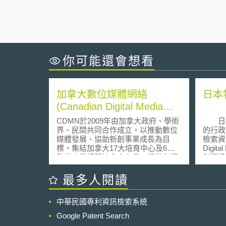
你可能還會想看
加拿大數位媒體網絡
日本
(Canadian Digital Media
Network, CDMN)
CDMN於2009年由加拿大政府、學術
日本
界、民間共同合作成立。以推動數位
的行政
媒體發展、協助新創事業成長為目
檢索資料庫
標，集結加拿大17大培育中心及6大
Digi
數位產業相關協會之力量，提供各類
利資訊
知識服務課程與創業相關服務，為加
拿大主導數位媒體發展重點單位之
最多人閱讀
一。同時，CDMN扮演銜接加拿大與
國際接軌之樞紐角色，負責轉介加拿
中華民國專利資訊檢索系統
大數位媒體業者於國外發展，以及國
際企業與加拿大本土合作之相關業
Google Patent Search
務。