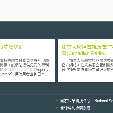
特許廳網站
加拿大廣播電視及電信
會(Canadian Radio-
television and
特許廳為日本負責專利申請
加拿大無線電視與電信委
Telecommunications
機構。該網站提供免費的專利
官方網站，性質為獨立管制機
（The Industrial Property
職傳播與電信事務之管理與規
Commission)
tal Library）供使用者查詢日本專
。
國家科學科技會議 National Scienc
全球專利檢索系統