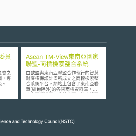
委員
Asean TM-View東南亞國家
聯盟-商標檢索整合系統
員會之
由歐盟與東南亞聯盟合作執行的智慧
關，專
財產權保護計畫所成立之商標檢索整
範。
合系統平台。網站上包含了東南亞聯
盟(緬甸除外)的各國商標資料庫，檢
索人可透過單一系統介面查詢上述國
家的商標申請及註冊狀況。
e and Technology Council(NSTC)