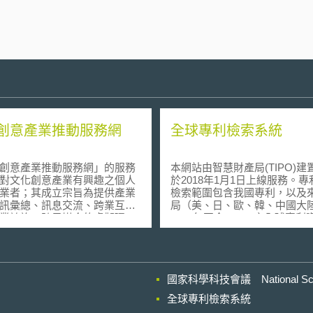
創意產業推動服務網
全球專利檢索系統
創意產業推動服務網」的服務
本網站由智慧財產局(TIPO)建
對文化創意產業有興趣之個人
於2018年1月1日上線服務。
業者；其成立宗旨為提供產業
檢索範圍包含我國專利，以及來
訊彙總、訊息交流、跨業互
局（美、日、歐、韓、中國大
業諮詢、跨界媒合的虛擬環
2006年至今(2019)之全球專
望形成產業群聚，共創集體智
免費加入會員後，亦可進一步
聚效益。
計圖表分析服務。
國家科學科技會議 National Scienc
全球專利檢索系統