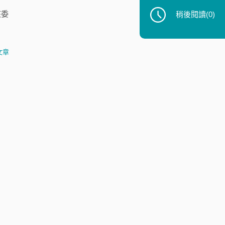
該委
稍後閱讀
(0)
文章