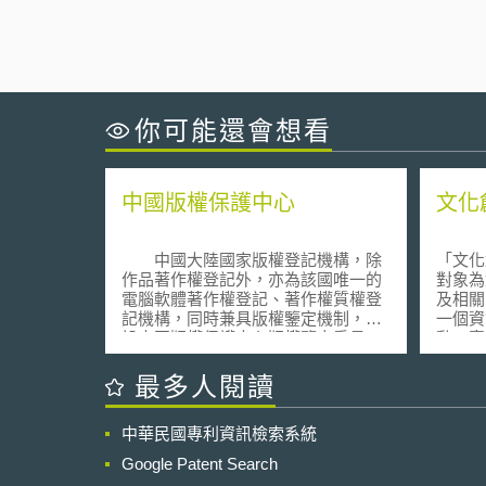
你可能還會想看
中國版權保護中心
文化
中國大陸國家版權登記機構，除
「文化
作品著作權登記外，亦為該國唯一的
對象為
電腦軟體著作權登記、著作權質權登
及相關
記機構，同時兼具版權鑒定機制，內
一個資
設中國版權保護中心版權鑒定委員
動、專
會，收錄於最高人民法院、北京市高
境，希
級人民法院鑒定機構名單，首創提出
慧與群
最多人閱讀
該國自主智慧財產權的DCI（Digital
Copyright Identifier，數位版權唯一識
中華民國專利資訊檢索系統
別碼）體系，並以此為核心建構全國
互聯網版權基礎設施，為中國大陸國
Google Patent Search
家新聞出版署、國家版權局直屬事業