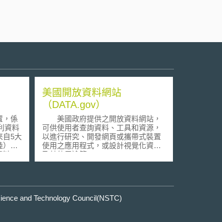
美國開放資料網站
（DATA.gov）
置，係
美國政府提供之開放資料網站，
專利資料
可供使用者查詢資料、工具和資源，
自5大
以進行研究、開發網頁或攜帶式裝置
陸）自
使用之應用程式，或設計視覺化資料
利資料。
及其他用途等。
使用統
e and Technology Council(NSTC)