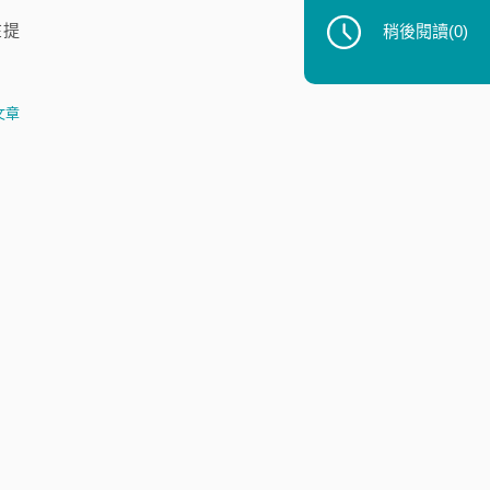
在提
稍後閱讀
(0)
文章