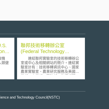
S.
聯邦技術移轉辦公室
ion
(Federal Technology
Transfer Offices on the
政機
連結聯邦實驗室的技術移轉辦公
Internet)
人類健
室或中心及相關網站的簡介。連結實
驗室計有：技術移轉資訊中心、國家
農業實驗室、農業研究服務及美國農
業部、商業部、國防部、能源部等。
e and Technology Council(NSTC)