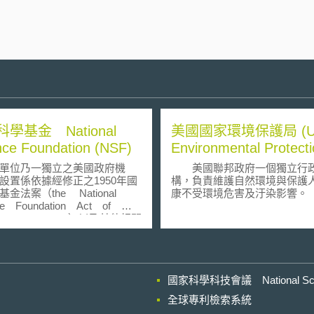
學基金 National
美國國家環境保護局 (U.
nce Foundation (NSF)
Environmental Protect
Agency)
位乃一獨立之美國政府機
美國聯邦政府一個獨立行
設置係依據經修正之1950年國
構，負責維護自然環境與保護
金法案（the National
康不受環境危害及汙染影響。
ce Foundation Act of
, as amended）以及其他相關
2 U.S.C. 1861 et seq.）
藉由每年投資數億經費於大約
00個研究與教育計畫上，以促進
科 技與機械工 程為其職責。
國家科學科技會議 National Scienc
網站中，可查詢到其目前正
各項計畫的相關資料，包括了
全球專利檢索系統
電腦，數理，機械等各領域。