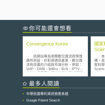
你可能還會想看
Convergence Korea
國家科
Scie
該網站專為南韓數位匯流政策推
本單
廣所架設，針對資通訊產業、數位匯
構，其
流有詳盡的介紹與市場分析，例如：
家科學基
VoIP、DMB、WiBro、BcN、IPTV、
Scien
文創產業等等。網站尚提供最新資通
1950
訊趨勢、南韓數位匯流政策說帖。不
立法（4
僅可對南韓數位匯流與電信產業有相
等，而
最多人閱讀
當了解，亦可對全球資通訊脈動有所
200
掌握。
美國的
中華民國專利資訊檢索系統
在此
在進行
Google Patent Search
生物，