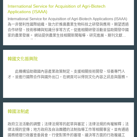
International Service for Acquisition of Agri-Biotech
Applications (ISAAA)
International Service for Acquisition of Agri-Biotech Applications (ISAAA)
為一非營利性國際組織，致力於推廣農業生物科技之研發與應用，期望透過
合作研發、技術移轉與知識分享等方式，促進相關研發活動並協助開發中國
家的農業發展。 網站提供農業生技相關新聞報導、研究進展、期刊文獻以
及技術移轉等訊息。
韓國文化振興院
此機構協助韓國內容產業政策制定、支援相關技術開發、培養專門人
才，並進行國際合作與國外出口，在網頁可以得到文化內容之訊息與服務。
韓國法制處
政府立法活動的調整；法律法規等的起草與審定；法律法規的有權解釋；法
律法規的宣傳；地方政府及自治團體的法制指導工作等相關事宜。並有通過
國務總理行政審查委員會，行使對案件的審理、議決等方面的行政複議工