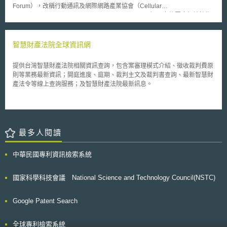
Forum），改稱行動通訊及網際網路產業協會（Cellular
Telecommunications & Internet Association，CTIA）。之後因應無線技術
發展趨勢，組織再度改名為無線產業協會（CTIA – The Wireless
Association）。CTIA為國際性非營利組織，成員為與無線通訊技術相關之
業者，包含資訊服務商、通訊服務商、設備製造商等。CTIA致力於產業自
智慧財產法院全球資訊網
律及技術標準之建立，也倡導無線資訊產品回收利用等議題，是具有相當影
響力的產業協會組織。
提供台灣智慧財產法院相關資訊查詢，包含案審理模式介紹、徵收裁判費原
則等業務最新資訊；開庭進度、庭期、裁判主文及裁判書查詢、最新智慧財
產法令等線上查詢服務；及智慧財產法院最新訊息。
最多人閱讀
中華民國專利資訊檢索系統
國家科學科技會議 National Science and Technology Council(NSTC)
Google Patent Search
全球專利檢索系統