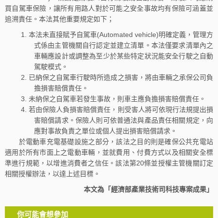
買自駕車保險，讓所有用路人對於可能之安全事故均有保險可涵蓋並
追溯責任。本法其他重要規定如下；
本法未直接賦予自駕車(Automated vehicle)明確定義，管理方
式係由主管機關自行認定並建立清單。本法僅要求清單內之
車輛應設計或調整為至少於某些特定狀況能安全行駛之自動
駕駛模式。
已納保之自駕車行駛時所造成之損害，將由車輛之承保公司負
擔損害賠償責任。
未納保之自駕車若發生事故，則車主應負擔損害賠償責任。
若由保險人負損害賠償責任，則受害人將可依現行法規提出損
害賠償請求。保險人則可依普通法與產品責任相關規定，向
應對事故負責之單位或個人提出損害賠償請求。
於電動車充電基礎設施之部分，該法之目的則是確保公共充電站
適用於所有市面上之電動車輛，並就費用、付費方式以及相關安全標
準進行規範，以增進消費者之信任。該法第20條並授權主管機關訂定
相關授權辦法，以達上述目標。
本文為「經濟部產業技術司科技專案成果」
你可能會想參加