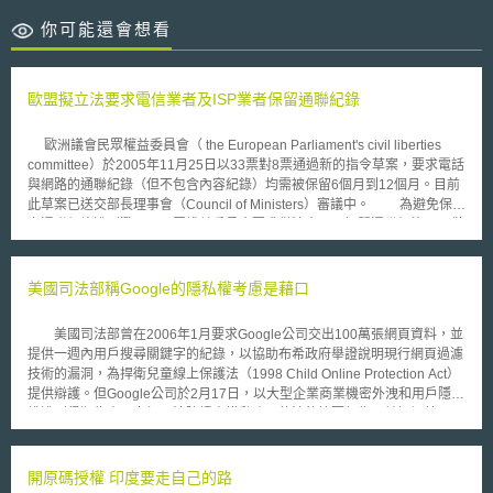
你可能還會想看
歐盟擬立法要求電信業者及ISP業者保留通聯紀錄
歐洲議會民眾權益委員會（ the European Parliament's civil liberties
committee）於2005年11月25日以33票對8票通過新的指令草案，要求電話
與網路的通聯紀錄（但不包含內容紀錄）均需被保留6個月到12個月。目前
此草案已送交部長理事會（Council of Ministers）審議中。 為避免保留
之通聯紀錄遭到濫用，民眾權益委員會要求僅法官可以調閱通聯紀錄，且僅
限於調查重大犯罪（例如恐怖份子或是組織犯罪）時始可調閱。但創作及媒
體企業協會（ the Creative and Meida Business Alliance, CMBA）則希望
歐盟能放寬通聯紀錄調閱之限制，允許進行所有犯罪之調查時，特別是在查
美國司法部稱Google的隱私權考慮是藉口
緝盜版犯罪之情形，能調閱通聯紀錄。 對於業者因配合保留通聯紀錄
而增加的額外負擔，則可能透過轉嫁給消費者或是透過整府補貼的方式解
美國司法部曾在2006年1月要求Google公司交出100萬張網頁資料，並
決。
提供一週內用戶搜尋關鍵字的紀錄，以協助布希政府舉證說明現行網頁過濾
技術的漏洞，為捍衛兒童線上保護法（1998 Child Online Protection Act）
提供辯護。但Google公司於2月17日，以大型企業商業機密外洩和用戶隱私
權遭到侵犯為由，向加州法院提出措辭強硬的法律摘要報告，並拒絕美國司
法部的要求。 針對Google所提出的摘要報告，美國司法部於2月24日
提出回應。美國司法部公開表示，Google公司所宣稱：「提供用戶搜尋資
訊將侵犯用戶的隱私權」，只不過是一個藉口。司法部進一步指出，美國線
開原碼授權 印度要走自己的路