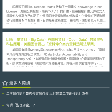
上、雅虎以及微軟等其他搜尋引擎業者都已按照要求提供了搜尋資訊。最
後，司法部表示，政府為案件所需，擁有向一切機構徵求資訊的正當權利，
印度理工學院的 Deepak Phatak 啟動了一項建立 Knowledge Public
因此Google公司仍必須將要求的資料提出。
License （知識公共授權，簡稱 "KPL" ）的計畫，這種授權計畫允許程式人
員跟他人分享自己的點子，但是同時保留軟體的修改權。它很像柏克萊軟體
發行計畫或 MIT 授權計畫。目的是希望為建立一種環境，開發者既可以借助
開放原始碼的合作力量，又能保護個人的利益。這項計畫還有助於舒緩開原
碼運動和專屬軟體商之間日趨緊張的關係。 Phatak 的授權計畫有著先
天的數量優勢。由於委外的興起和繁榮，印度已經成長為一個重要的軟體發
展中心。 Phatak 也發起了一項 Ekalavya 計畫，鼓勵大家提出開原碼運動
因應巨量資料（Big Data）與開放資料（Open Data）的發展與
的新概念。
科技應用，美國國會提出「資料仲介商有責與透明法草案」
（Data Broker Accountability and Transparency Act）
美國國會議員Markey與Rockefeller於2014年2月提出S. 2025：「資料
仲介商有責與透明法草案」（Data Broker Accountability and
Transparency Act），以促進對於消費者保護，與資料仲介產業發展間的平
衡。該草案預將授權「美國聯邦貿易委員會」與各州據以監督與執行。
該草案對「資料仲介商」（以下簡稱Data Broker）加以定義為係以銷
售、提供第三方近用為目的，而蒐集、組合或維護非其客戶或員工之個人相
關資料的商業實體；更進一步的禁止Data Broker以假造、虛構、詐欺性的
陳述或聲明的方式（包括提供明知或應知悉為偽造、假造、虛構、或詐欺性
最多人閱讀
陳述或聲明的文件予以他人），自資料當事人取得或使其揭露個人相關資
料。 該草案亦要求Data Broker建置及提供相關程序、方式與管道，以
二次創作影片是否侵害著作權-以谷阿莫二次創作影片為例
供資料當事人進行下列事項： 1.檢視與確認其個人相關資料（除非為辨識個
人為目的的姓名或住址）正確性（但有其他排除規定）。 2.更正「公共紀錄
資訊」（Public Record Information）與「非公共資訊」（Non-public
何謂「監理沙盒」？
Information） 3.表達其個人相關資料被使用的時機與偏好。例如在符合一定