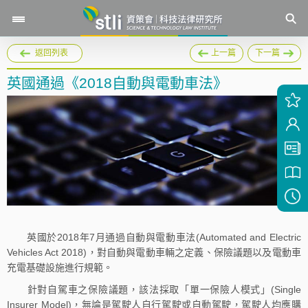
返回列表
上一篇
下一篇
英國通過《2018自動與電動車法》
英國於2018年7月通過自動與電動車法(Automated and Electric
Vehicles Act 2018)，對自動與電動車輛之定義、保險議題以及電動車
充電基礎設施進行規範。
針對自駕車之保險議題，該法採取「單一保險人模式」(Single
Insurer Model)，無論是駕駛人自行駕駛或自動駕駛，駕駛人均應購