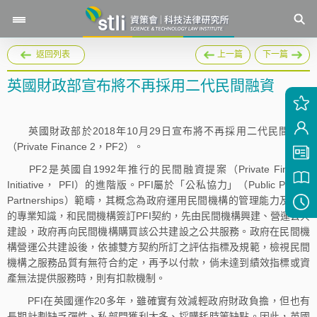
返回列表
上一篇
下一篇
英國財政部宣布將不再採用二代民間融資
英國財政部於2018年10月29日宣布將不再採用二代民間融資
（Private Finance 2，PF2）。
PF2是英國自1992年推行的民間融資提案（Private Finance
Initiative， PFI）的進階版。PFI屬於「公私協力」（Public Private
Partnerships）範疇，其概念為政府運用民間機構的管理能力及商業
的專業知識，和民間機構簽訂PFI契約，先由民間機構興建、營運公共
建設，政府再向民間機構購買該公共建設之公共服務。政府在民間機
構營運公共建設後，依據雙方契約所訂之評估指標及規範，檢視民間
機構之服務品質有無符合約定，再予以付款，倘未達到績效指標或資
產無法提供服務時，則有扣款機制。
PFI在英國運作20多年，雖確實有效減輕政府財政負擔，但也有
長期計劃缺乏彈性、私部門獲利太多、採購耗時等缺點。因此，英國