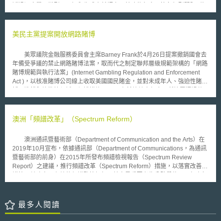
能危及文化多樣性（cultural diversity），扼殺廣大文化創作者的創意，毀
透過深度學習模型，理解和生成自然語言，其功能包含回答各類型問題（如
掉歐盟在此一領域之利基，表達出高度疑慮。McCreevy 向作曲家保證，執
科學、歷史）、生成邏輯結構之文章（如翻譯、新聞標題）、圖形、影像等
委會的目的不在限制或詆毀創作者既有之權利，而是希冀能建立一個合法的
內容。然而對於人工智慧的發展，究竟如何去處理人機間互動關係，對於風
數位環境，活絡歐盟地區的線上音樂服務。 目前，歐盟地區的跨國廣
險之管理及相關應用之規範又該如何，或許可從歐盟的法制發展看出端倪。
美民主黨提案開放網路賭博
播公司如要播放音樂，必須在個別播放國家分別取得其權利金收費團體的授
壹、事件摘要 面對人工智慧的發展及應用，歐盟執委會（European
權。如果歐盟可藉由此次限制競爭的調查，迫使CISAC提供泛歐洲授權契約
Commission）早在2018年6月成立人工智慧高級專家組（AI HLEG），並
的服務，將使線上廣播公司受惠。
美眾議院金融服務委員會主席Barney Frank於4月26日提案撤銷國會去
於隔年（2019）4月提出「可信賴的人工智慧倫理準則」（Ethics
年備受爭議的禁止網路賭博法案，取而代之制定聯邦層級規範架構的「網路
Guidelines for Trustworthy AI），要求人工智慧需遵守人類自主、傷害預
賭博規範與執行法案」(Internet Gambling Regulation and Enforcement
防、公平、透明公開等倫理原則。於2021年4月21日歐盟執委會提出「人工
Act )，以核准賭博公司線上收取美國國民賭金，並對未成年人、強迫性賭
智慧法律調和規則草案」（Proposal for a Regulation Laying Down
博、洗錢與詐欺等須採取保護措施。 布希總統去年十月所簽署通過的
Harmonised Rules on Artificial Intelligence (Artificial Intelligence Act) and
法律，要求銀行與信用卡公司拒絕付款給美國司法管轄權外約2300家的賭
Amending Certain Union Legislative Acts）（以下稱人工智慧法案），於
博網站，造成賭博業的空前危機。Frank在個人網站批評，〝此法律是對美
2023年內部市場委員會（Internal Market Committee）與公民自由委員會
國人身自由的不當的干預〞。壓力不止於此，WTO也稍早議決美國的此限
澳洲「頻譜改革」（Spectrum Reform）
（Civil Liberties Committee）通過並交由歐洲議會審議（European
制不合法，因為某些國內的活動如賽馬，排除外國的公司而形成差別的對
Parliament），最終《人工智慧法案》於2023年6月14日通過。後續將再歐
待。 Frank 所提的新法案將禁止發執照給任何涉嫌違反賭博、洗錢與詐
盟理事會（Council of the European Union）與辯論協商，尋求具共識的最
澳洲通訊暨藝術部（Department of Communication and the Arts）在
欺或其他金融法等罪行者，且執照的審理與取得將透過財政部防制洗錢法的
終文本[1]。 貳、重點說明 由於「歐盟議會通過」不等於「法案通過」，實
2019年10月宣布，依據通訊部（Department of Communications，為通訊
協助。而未來消費者上網站必須提供姓名、地址、出生日期與相關身分證明
際上歐盟立法機制不同於我國，以下透過法案內容說明的契機，概述一般情
暨藝術部的前身）在2015年所發布頻譜檢視報告（Spectrum Review
號碼，以和線上支付系統作資料核對。 投資公司Friedman Billings
況下歐盟之立法流程： 一、歐盟立法過程 通常情況下，法案由歐盟執委會
Report）之建議，推行頻譜改革（Spectrum Reform）措施，以落實改善頻
Ramsay認為美國國庫預計五年可增加兩億美金的賭博稅收。
（下簡稱執委會）提出，送交歐盟理事會及歐洲議會，作為歐盟的「立法
譜管理並建立更有效的頻譜監管框架。其中最重要者為分階段修正現行之無
者」歐洲理事會（下簡稱理事會）與歐洲議會（下簡稱議會）將針對法案獨
線通訊法（Radiocommunication Act 1992），包含為頻譜使用者提供更高
立討論並取得各自機關內之共識。大致上立法程序有可分為三階段，在一讀
的抗干擾保護，並減除其投資頻譜的不確定風險，例如消除頻譜分配與重分
階段若理事會與議會對於執委會版本無修改且通過，則法案通過，若任一機
配過程中不必要的限制、延長頻譜許可期限至20年、提供清楚明確的頻譜許
最多人閱讀
關修改，則會進行到二讀階段。針對法案二讀若仍無法取得共識，則可召開
可更新指引，並盡可能使設備執照（Apparatus Licence）與頻譜執照
調解委員會（Conciliation）協商，取得共識後進入三讀。簡單來說，法案
（Spectrum Licence）保持一致性。 因應現代通訊技術的發展，澳洲