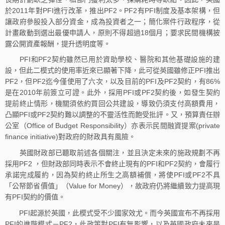
於2011年對PFI進行改革，推出PF2。PF2有PFI制度及基本架構，但
讓政府參股投入部分資金，成為投資者之一；簡化案件行政程序，從
計畫啟動到選出最優申請人，原則不得超過18個月；要求民間機構披
露公開資產報酬，提升透明度等。
PFI和PF2契約雖然已用於資助學校、醫院和其他基礎設施的建
設，但此二模式的使用率近來已顯著下降，此可從英國雖修正PFI推出
PF2，但PF2迄今僅使用了六次，以及目前的PFI及PF2契約，有86%
是在2010年前簽立可證。此外，採用PFI或PF2契約後，如發生契約
提前終止情形，機關須依約買回公共建設，導致仍須支付高額費用，
凸顯PFI或PF2契約難以調整的不靈活性而飽受批評。又，預算責任辦
公室（Office of Budget Responsibility）亦表示民間融資提案(private
finance initiative)對政府的財政具有風險。
英國財政部已聽取前述各個關注，並且決定未來的施政規劃不再
採用PF2 ，但財政部同時表示不會終止現有的PFI和PF2契約，會履行
承諾完成履約，因為契約終止所生之高額補償，將使PFI或PF2不具
「公帑節省價值」（Value for Money），故政府仍將繼續致力提高現
有PFI契約的價值。
PFI起源於英國，此模式受不少國家效尤。而今英國宣布不再採用
PFI的進階模式－PF2，此政策對PFI有無影響，以及英國政府未來是