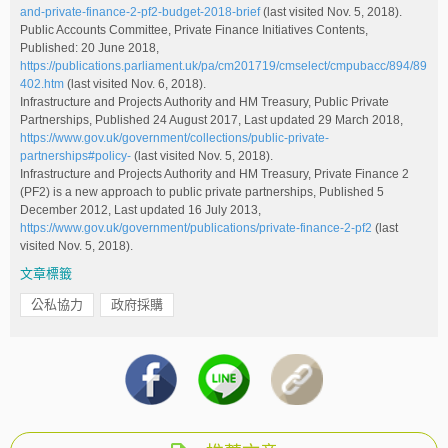
and-private-finance-2-pf2-budget-2018-brief
(last visited Nov. 5, 2018).
Public Accounts Committee, Private Finance Initiatives Contents,
Published: 20 June 2018,
https://publications.parliament.uk/pa/cm201719/cmselect/cmpubacc/894/89
402.htm
(last visited Nov. 6, 2018).
Infrastructure and Projects Authority and HM Treasury, Public Private
Partnerships, Published 24 August 2017, Last updated 29 March 2018,
https://www.gov.uk/government/collections/public-private-
partnerships#policy-
(last visited Nov. 5, 2018).
Infrastructure and Projects Authority and HM Treasury, Private Finance 2
(PF2) is a new approach to public private partnerships, Published 5
December 2012, Last updated 16 July 2013,
https://www.gov.uk/government/publications/private-finance-2-pf2
(last
visited Nov. 5, 2018).
文章標籤
公私協力
政府採購