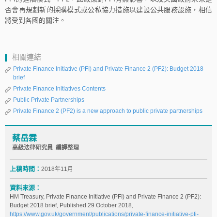
否會再規劃新的採購模式或公私協力措施以建設公共服務設施，相信
將受到各國的關注。
相關連結
Private Finance Initiative (PFI) and Private Finance 2 (PF2): Budget 2018
brief
Private Finance Initiatives Contents
Public Private Partnerships
Private Finance 2 (PF2) is a new approach to public private partnerships
蔡岳霖
高級法律研究員 編譯整理
上稿時間：
2018年11月
資料來源：
HM Treasury, Private Finance Initiative (PFI) and Private Finance 2 (PF2):
Budget 2018 brief, Published 29 October 2018,
https://www.gov.uk/government/publications/private-finance-initiative-pfi-