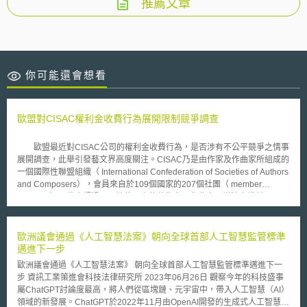
推薦文章
你可能還會想看
歐盟對CISAC權利金收費行為展開限制競爭調查
歐盟最近對CISAC公司的權利金收費行為，是否涉有不公平競爭之情事
展開調查，此舉引發藝文界高度關注。CISAC乃是由作家及作曲家所組成的
一個國際性聯盟組織（ International Confederation of Societies of Authors
and Composers），會員來自於109個國家的207個社團（ member
societies），代表超過兩百萬位以上的藝術家、作曲家及導演之權益。
在一封2月7日寄發給CISAC的信件中，執委會表示CISCA拒絕跨國授
權的行為，已構成違反歐盟競爭法第81條。此外，執委會也表示，CISCA
要求只有個別國員內的權利金收費社團可為會員收取權利金的約款，將迫使
歐洲議會通過《人工智慧法案》朝向全球首部人工智慧監管標準
創作者無其他選擇，必須將其權利移轉給其國內之權利金收費社團，此種限
邁進下一步
制性約款亦為歐盟競爭法所不許。蓋CISCA本即擁有事實上之獨佔地位，此
歐洲議會通過《人工智慧法案》 朝向全球首部人工智慧監管標準邁進下一
等約款將使其他潛在競爭者難以進入市場，故有限制競爭之疑慮。 2月
步 資訊工業策進會科技法律研究所 2023年06月26日 觀察今年的科技盛事
21日，在與內部市場委員（Internal markets Commissioner）Charlie
屬ChatGPT討論度最高，將人們從區塊鏈、元宇宙中，帶入人工智慧（AI）
McCreevy的會面中，音樂作曲家代表對歐盟競爭總署近來的大動作，將可
領域的新發展。ChatGPT於2022年11月由OpenAI開發的生成式人工智慧，