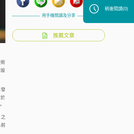
稍後閱讀
(0)
用手機閱讀及分享
推薦文章
技術
防設
業發
會於
。
）之
為前