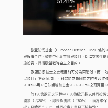
歐盟防禦基金（European Defence Fund）
與設備合作、鼓勵中小企業參與項目，促進突破性創新（bre
施投資、捍衛歐盟戰略自主之目的。
歐盟防禦基金之進程目前可分為兩階段。第一階段係於
展項目」等兩個項目，對歐盟成員國間之防禦合作
2018年6月13日決議增加基金2021-2027年之
於130億歐元之預算中，89億歐元將以共同投資之方
開發（占20%）、認證與測試（占80%）。而為確
提。具體而言，此一共同投資計畫具下述特點：