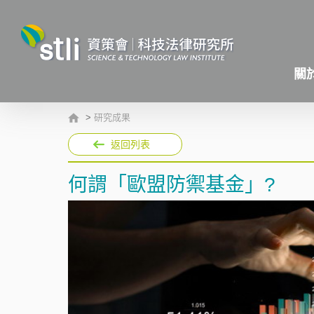
關
>
研究成果
返回列表
何謂「歐盟防禦基金」?