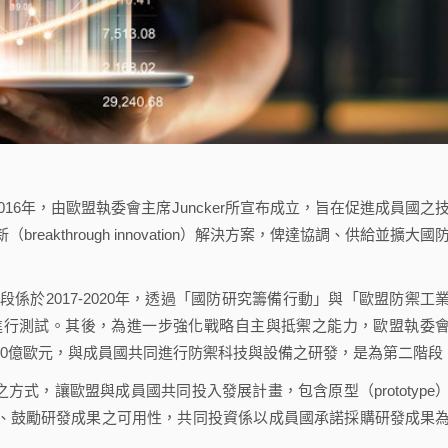
係於2016年，由歐盟執委會主席Juncker所宣布成立，旨在促進成員國之
akthrough innovation）解決方案，俾達協調、供給並擴大國
2017-2020年，透過「國防研究籌備行動」與「歐盟防禦工
進行測試。其後，為進一步強化戰略自主與抵禦之能力，歐盟執委
預算至130億歐元，與成員國共同進行防禦科技與設備之研發，是為第二階段
式，讓歐盟與成員國共同投入發展計畫，包含原型（prototype
保、鼓勵研發成果之可用性，共同投資係以成員國承諾採購研發成果