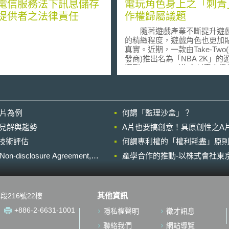
電信服務法下訊息儲存
電玩角色身上之「刺青
提供者之法律責任
作權歸屬議題
隨著遊戲產業不斷提升遊
的精緻程度，遊戲角色也更加
真實。近期，一款由Take-Two
發商)推出名為「NBA 2K」的
遭到Solid Oak（集合刺青家
護刺青著作權）控告遊戲角色（
球星）身上的刺青出現在遊戲
侵害刺青圖案著作權的行為。 本
案之爭點為遊戲中出現的刺青
影片為例
何謂「監理沙盒」？
入著作權保護範圍內及遊戲開
於刺青的再次使用及展示有無
的晚近見解與趨勢
A片也要搞創意！具原創性之A
權法。Solid Oak顯然符合關
進行技術評估
何謂專利權的「權利耗盡」原則
法對於原創性（original work
求，惟由於刺青師與運動員並
losure Agreement,
產學合作的推動-以株式會社東京
著作權協議，因此推斷刺青師
著作權。Take-Two主張在遊
上屬於公平且微量的。他們在
所呈現之畫面，其唯一目的是
其他資訊
段216號22樓
動員真實性形象，若不去暫停
大畫面，幾乎看不清楚那些圖
+886-2-6631-1001
隱私權聲明
徵才訊息
青）。由於本案仍在訴訟中，
否能肯認此為合理使用，並未
聯絡我們
網站導覽