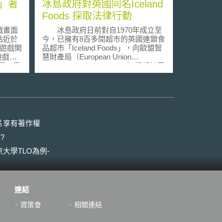
」著
冰島政府對英國同名Iceland
Foods 採取法律行動
戲畫面
冰島政府日前對自1970年成立至
貼近於
今，已擁有8百多間超市的英國連鎖食
(遊戲開
品超市「Iceland Foods」，向歐盟智
遊戲，
慧財產局（European Union
授權，保
Intellectual Property Office）提起註冊
NBA
無效之訴訟。該超市為創辦人
中，是
Malcolm Walker)與南非投資集團Brait
共同擁有，以銷售冷凍肉類、乳製
是否納
品、乾貨及微波食品為主要業務。
發商對
冰島政府指稱英國Iceland Foods
違著作
企業使用「Iceland」於歐洲註冊商
片享有著作權
於著作權
標，而該文字商標含蓋範圍廣泛且定
?
s）的要
義模糊。多數冰島企業於商品或商標
無任何
中使用英文「冰島」一詞，除與英國
大學TLO為例-
仍保有
Iceland Foods無販賣相似性質之產
戲的使用
品，也無存在競爭關係，但卻使冰島
遊戲中
企業無法將(Iceland)做為產品之描述
保持運
用。對此，Iceland Foods發出聲明希
連結
或者放
望冰島政府可以直接與Iceland Foods
案（刺
聯繫，並強調該企業以Iceland名稱經
資策會
相關連結
未來是
營已經46年，並不認為未來消費者或
明確。
一般社會大眾在商標上會有混淆。