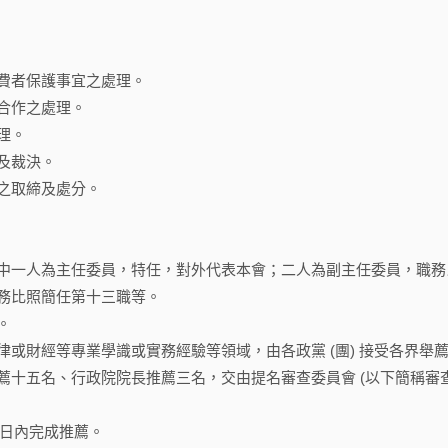
費者保護事宜之處理。
合作之處理。
理。
及裁決。
之取締及處分。
中一人為主任委員，特任，對外代表本會；二人為副主任委員，職務
務比照簡任第十三職等。
。
或財經等專業學識或實務經驗等領域，由各政黨 (團) 接受各界舉
薦十五名、行政院院長推薦三名，交由提名審查委員會 (以下簡稱審
五日內完成推薦。