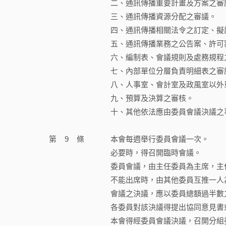
二、通訊傳播重要計畫及方案之審
三、通訊傳播資源分配之審議。
四、通訊傳播相關法令之訂定、擬
五、通訊傳播業務之公告案、許可
六、編制表、會議規則及處務規程
七、內部單位分層負責明細表之審
八、人事室、會計室及政風室以外
九、預算及決算之審核。
十、其他依法應由委員會議決議之
第
9
條
本會每週舉行委員會議一次。
必要時，得召開臨時會議。
委員會議，由主任委員為主席，主
不能出席時，由其他委員互推一人
會議之決議，應以委員總額過半數
各委員對該決議得提出協同意見書
本會得經委員會議決議，召開分組