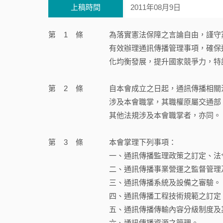
上稿時間
2011年08月9日
第
1
條
為落實憲法保障之言論自由，謹守
有效辦理通訊傳播管理事項，確保
化均衡發展，提升國家競爭力，特設
第
2
條
自本會成立之日起，通訊傳播相關
涉及本會職掌，其職權原屬交通部
其他法規涉及本會職掌者，亦同。
第
3
條
本會掌理下列事項：
一、通訊傳播監理政策之訂定、法
二、通訊傳播事業營運之監督管理
三、通訊傳播系統及設備之審驗。
四、通訊傳播工程技術規範之訂定
五、通訊傳播傳輸內容分級制度及
六、通訊傳播資源之管理。