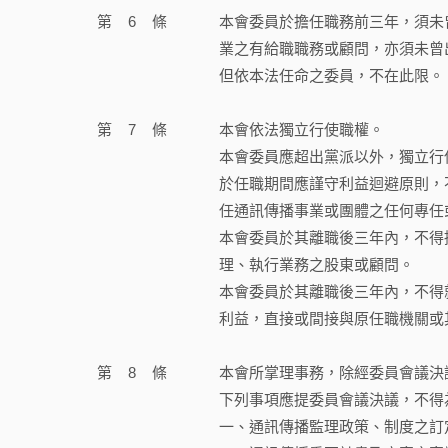
第
6
條
本會委員於擔任職務前三年，須未
業之有給職職務或顧問，亦須未曾
但依本法任命之委員，不在此限。
第
7
條
本會依法獨立行使職權。
本會委員應超出黨派以外，獨立行
於任職期間應謹守利益迴避原則，
任通訊傳播事業或團體之任何專任
本會委員於其離職後三年內，不得
理、執行業務之股東或顧問。
本會委員於其離職後三年內，不得
利益，直接或間接與原任職機關或
第
8
條
本會所掌理事務，除經委員會議決
下列事項應提委員會議決議，不得
一、通訊傳播監理政策、制度之訂