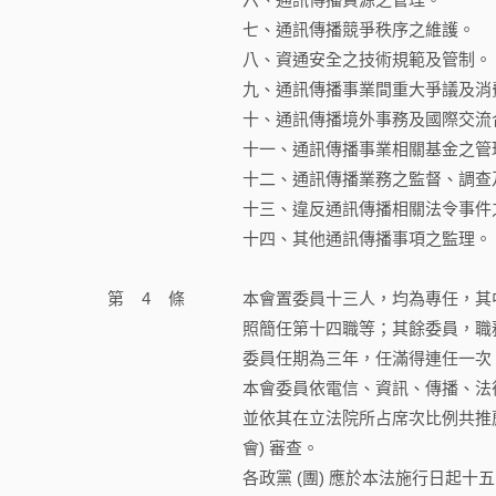
七、通訊傳播競爭秩序之維護。
八、資通安全之技術規範及管制。
九、通訊傳播事業間重大爭議及消
十、通訊傳播境外事務及國際交流
十一、通訊傳播事業相關基金之管
十二、通訊傳播業務之監督、調查
十三、違反通訊傳播相關法令事件
十四、其他通訊傳播事項之監理。
第
4
條
本會置委員十三人，均為專任，其
照簡任第十四職等；其餘委員，職
委員任期為三年，任滿得連任一次
本會委員依電信、資訊、傳播、法律
並依其在立法院所占席次比例共推
會) 審查。
各政黨 (團) 應於本法施行日起十