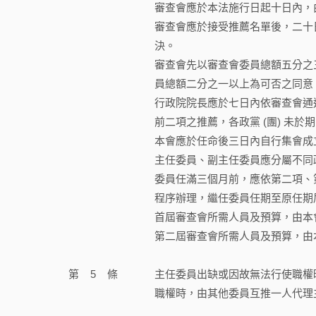
審查會應於本法施行日起十日內，由
審查會應於接受推薦名單後，二十
決。
審查會先以審查會委員總額五分之
員總額二分之一以上為可否之同意
行政院院長應於七日內依審查會通
前二項之推薦，各政黨 (團) 未
本會應於任命後三日內自行集會成
主任委員、副主任委員應分屬不同政
委員任滿三個月前，應依第二項、
程序辦理，繼任委員任期至原任期
首屆審查會所需人員及預算，由本
第二屆審查會所需人員及預算，由
第
5
條
主任委員出缺或因故無法行使職權
職權時，由其他委員互推一人代理