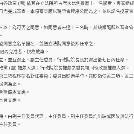
各政黨 (團) 依其在立法院所占席次比例推薦十一名學者、專家組
日內完成審查，本項審查應以聽證會程序公開為之，並以記名投票表
三以上為可否之同意，如同意者未達十三名時，其缺額隨即以審查會
。
過同意之名單提名，並送立法院同意後即任命之。
於期限內完成者，視為放棄。
立，並互選正、副主任委員，行政院院長應於選出後七日內任命。
黨 (團) 推薦人選；行政院院長推薦之委員視同執政黨推薦人選。
第三項程序提名新任委員；委員出缺過半時，其缺額依第二項、第三
屆滿為止。
會籌備處支應。
本會支應。
時，由副主任委員代理；主任委員、副主任委員均出缺或因故無法行
主任委員。