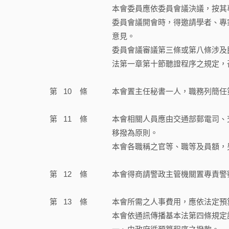
本會委員應依委員會議決議，按其
委員會議開會時，得邀請學者、專
意見。
委員會議審議第三條或第八條涉及
法第一章第十節聽證程序之規定，
第
10
條
本會置主任秘書一人，職務列簡任
第
11
條
本會相關人員應由交通部郵電司、
移撥為原則。
本會各職稱之官等、職等及員額，
第
12
條
本會得商請警政主管機關置專責警
第
13
條
本會所需之人事費用，應依法定預
本會依通訊傳播基本法第四條規定