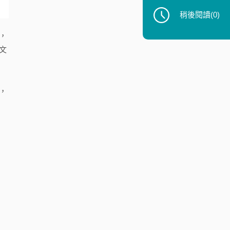
稍後閱讀
(0)
，
文
，