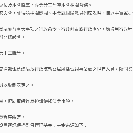
專長及本會職掌，專業分工督導本會相關會務。
家與會，並得請相關機關、事業或團體派員列席說明、陳述事實或提
民眾權益重大事項之行政命令、行政計畫或行政處分，應適用行政程
召開聽證會。
第十二職等。
交通部電信總局及行政院新聞局廣播電視事業處之現有人員，隨同業
另以編制表定之。
察，協助取締違反通訊傳播法令事項。
算程序編定。
設置通訊傳播監督管理基金；基金來源如下：