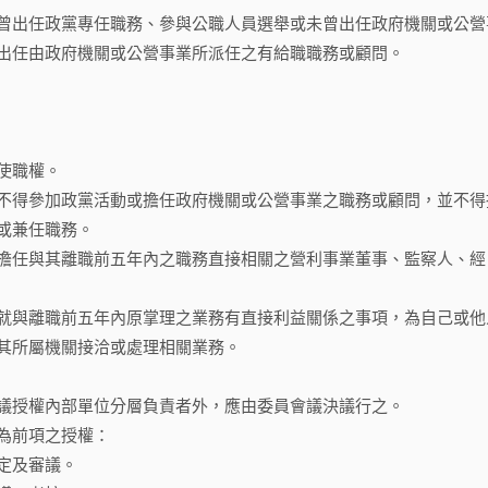
曾出任政黨專任職務、參與公職人員選舉或未曾出任政府機關或公營
出任由政府機關或公營事業所派任之有給職職務或顧問。
使職權。
不得參加政黨活動或擔任政府機關或公營事業之職務或顧問，並不得
或兼任職務。
擔任與其離職前五年內之職務直接相關之營利事業董事、監察人、經
就與離職前五年內原掌理之業務有直接利益關係之事項，為自己或他
其所屬機關接洽或處理相關業務。
議授權內部單位分層負責者外，應由委員會議決議行之。
為前項之授權：
定及審議。