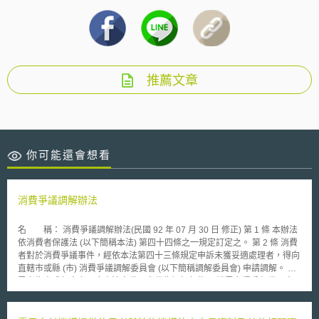
推薦文章
你可能還會想看
消費爭議調解辦法
名 稱： 消費爭議調解辦法(民國 92 年 07 月 30 日 修正) 第 1 條 本辦法
依消費者保護法 (以下簡稱本法) 第四十四條之一規定訂定之。 第 2 條 消費
者對於消費爭議事件，經依本法第四十三條規定申訴未獲妥適處理者，得向
直轄市或縣 (市) 消費爭議調解委員會 (以下簡稱調解委員會) 申請調解。 消
費者為未成年人者，應由法定代理人代為調解行為。 消費者得委任代理人
代理調解行為；代理人應於最初為調解行為時，向調解委員會提出委任書。
第 3 條 申請調解，應以書面為之，並按相對人人數提出繕本。 前項申請書