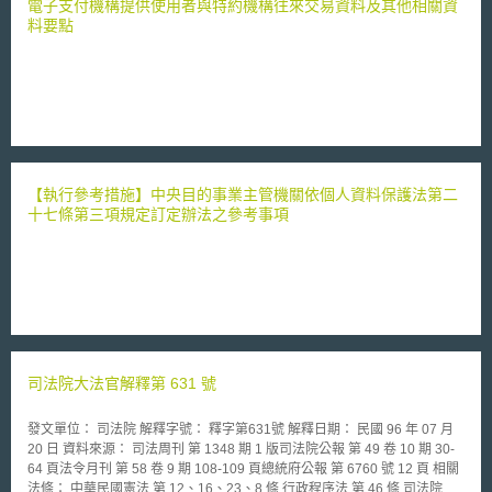
應記載下列事項，並由申請人或代理人簽名或蓋章： 一 申請人姓名、性
電子支付機構提供使用者與特約機構往來交易資料及其他相關資
別、出生年月日及住 (居) 所。 二 相對人姓名、性別及住 (居) 所，如為機
料要點
關、學校、公司或其他法人或團體者，其名稱及事務所或營業所。 三 申請
人有法定代理人或委任代理人者，其姓名、性別、出生年月日及住 (居) 所。
四 調解事由及請求內容。 五 爭議及申訴未獲妥適處理之情形。 第 4 條 申
請調解，有下列情形之一者，調解委員會應定相當期間命其補正： 一 申請
調解書未依前條規定記載者。 二 無具體相對人或內容者。 三 未成年人申請
調解，未經法定代理人代為者。 四 由代理人申請調解，未附具委任書者。
五 其他經調解委員會認為應予補正者。 第 5 條 申請調解，有下列情事之一
者，調解委員會應不予受理： 一 經依前條通知補正，逾期未為補正者。 二
【執行參考措施】中央目的事業主管機關依個人資料保護法第二
非屬消費爭議事件者。 三 未經本法第四十三條第一項或第三項申訴者。 四
十七條第三項規定訂定辦法之參考事項
非消費者或其代理人提起者。 五 曾經調解或仲裁成立者。 六 曾經調解委員
會調解不成立者。但經相對人同意重行調解者，不在此限。 七 經第一審法
院言詞辯論終結者。 八 無相對人者。 九 曾經法院判決確定者。 一○同一消
費爭議事件，在調解程序中，重複申請調解者。 前項第六款但書之情形，
以一次為限。 第 6 條 雙方當事人之住 (居) 所、營業所、事務所均在同一直
轄市或縣 (市) 者，應向該直轄市或縣 (市) 調解委員會申請調解。 雙方當事
人之住 (居) 所、營業所、事務所不在同一直轄市或縣 (市) 者，得向下列調
解委員會擇一申請調解： 一 消費者住 (居) 所所在地之調解委員會。 二 企業
經營者住 (居) 所、營業所、事務所所在地之調解委員會。 三 消費關係發生
司法院大法官解釋第 631 號
地之調解委員會。 四 其他經雙方當事人合意所定之調解委員會。 第 7 條 調
解委員會受理調解申請後，應即決定調解期日，通知當事人或其代理人到
發文單位： 司法院 解釋字號： 釋字第631號 解釋日期： 民國 96 年 07 月
場，並將申請調解書之繕本一併送達於相對人。 前項調解期日，自受理申
20 日 資料來源： 司法周刊 第 1348 期 1 版司法院公報 第 49 卷 10 期 30-
請之日起，不得逾三十日。但經當事人之一方申請延期者，得於十日內延長
64 頁法令月刊 第 58 卷 9 期 108-109 頁總統府公報 第 6760 號 12 頁 相關
之。 第 8 條 調解委員會得經全體委員三分之二以上之出席，出席委員二分
法條： 中華民國憲法 第 12、16、23、8 條 行政程序法 第 46 條 司法院大