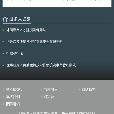
之一以上之同意，授權調解委員會主席指定調解委員一人或數人逕行調解。
法官審理案件法 第 5 條 證人保護法 第 14、2 條 中華民國刑法 第 132、
第 9 條 調解委員應親自進行調解，不得委任他人代理。 調解委員會得邀請
28、305、346、37、42、51、56 條 刑事訴訟法 第 128、14、154、
公正或專業人士列席，擔任協同調解人。 第 10 條 調解委員會委員對於調解
299、301、303、306、364、368、369 條 戶籍法 第 9 條 警察法 第 2 條
事項涉及本身或其同居家屬時，應自行迴避。 前項情形，經當事人聲請
罰金罰鍰提高標準條例 第 1、2 條 電腦處理個人資料保護法 第 17、33、36
最多人閱讀
者，亦應行迴避。 第 11 條 調解委員會主席因故未能執行職務時，應由具有
條 電子遊戲場業管理條例 第 22 條 通訊保障及監察法 ※本法規部分或全部
消費者保護官身分者，代行其職權。 直轄市、縣 (市) 政府因故無消費者保
條文尚未生效 本法修正條文自公布後五個月施行。 第 1、2、5、7 條 解釋
護官擔任調解委員會主席時，得報經行政院消費者保護委員會指派該會或鄰
外國專業人才延攬及僱用法
文： 憲法第十二條規定：「人民有秘密通訊之自由。」旨在確保人民
近直轄市、縣 (市) 政府之消費 者保護官代行之。 第 12 條 同一消費爭議事
就通 訊之有無、對象、時間、方式及內容等事項，有不受國家及他人任意
件之調解申請人數超過五人以上，未共同委任代理人者，得選定一人至三人
侵擾 之權利。國家採取限制手段時，除應有法律依據外，限制之要件應具
行政院及所屬各機關資訊安全管理要點
出席調解委員會。 未選定當事人，而調解委員會認有礙程序之正常進行
體、 明確，不得逾越必要之範圍，所踐行之程序並應合理、正當，方符憲
者，得定相當期限請其選定。 第 13 條 雙方當事人各得偕同輔佐人一人至三
法保 護人民秘密通訊自由之意旨。中華民國八十八年七月十四日制定公布
人列席調解委員會。 第 14 條 就調解事件有利害關係之第三人，經調解委員
行政執行法
之通 訊保障及監察法第五條第二項規定：「前項通訊監察書，偵查中由檢
會之許可，得參加調解程序，調解委員會得依職權通知其參加。 前項有利
察官 依司法警察機關聲請或依職權核發」，未要求通訊監察書原則上應由
害關係之第三人，經雙方當事人及其本人之同意，得加入為當事人。 第 15
客觀 、獨立行使職權之法官核發，而使職司犯罪偵查之檢察官與司法警察
條 調解程序，於該直轄市、縣 (市) 政府或其他適當之處所行之，其程序得
從事研究人員兼職與技術作價投資事業管理辦法
機關 ，同時負責通訊監察書之聲請與核發，難謂為合理、正當之程序規
不公開。 調解委員、列席協同調解人及其他經辦調解事務之人，對於調解
範，而 與憲法第十二條保障人民秘密通訊自由之意旨不符，應自本解釋公
事件之內容，除已公開之事項外，應保守秘密。 第 16 條 關於消費爭議之調
布之日 起，至遲於九十六年七月十一日修正公布之通訊保障及監察法第五
解，當事人不能合意但已甚接近，調解委員依本法第四十五條之二第一項規
條施行 之日失其效力。 理 由 書： 按人民於其憲法上所保障之權利，遭受
定提出解決方案時，應將其意旨及內容記明或附於調解筆錄，並應於取得參
不法侵害，經依法定程序提起 訴訟，對於確定終局裁判所適用之法律或命
與調解委員過半數簽名同意後，作成解決方案書，送達雙方當事人。 前項
隱私權聲明
徵才訊息
網站導覽
令發生有牴觸憲法之疑義者， 得聲請解釋憲法，司法院大法官審理案件法
解決方案書應記載下列事項： 一 解決方案之內容。 二 提出異議之法定期
第五條第一項第二款定有明文 。查本件據以聲請之確定終局判決係以監聽
聯絡我們
資策會
間。 三 提出異議，應以書面為之。但親自至調解委員會以言詞提出異議
取得之證據作為不利於聲請人 判決證據之一，而監聽合法與否，係依八十
者，應在調解委員會作成之紀錄上簽名或蓋章。 四 異議之提出，以掛號郵
相關連結
八年七月十四日制定公布之通 訊保障及監察法（以下簡稱通保法）第五條
寄方式向調解委員會提出者，以交郵當日之郵戳為準。 五 未於法定期間提
之規定定之，故該規定亦屬上 述判決所適用之法律，本院自得依首開規定
出異議之法律效果。 第 17 條 當事人於前條解決方案書送達後，未於十日之
財團法人資訊工業策進會 統一編號：05076416
受理解釋。 憲法第十二條規定：「人民有秘密通訊之自由。」旨在確