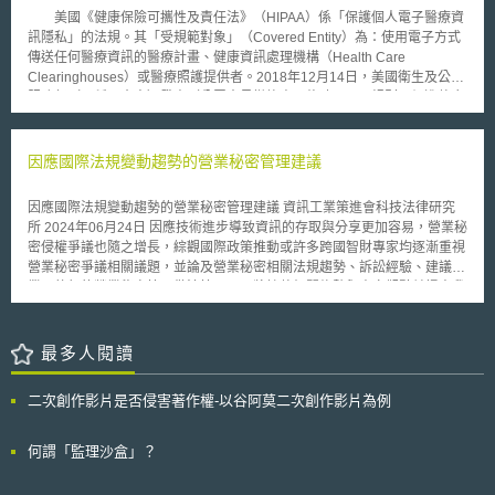
國與韓國公平貿易委員會之間的合作關係；並展現出我們在未來日子中，欲
美國《健康保險可攜性及責任法》（HIPAA）係「保護個人電子醫療資
持續加強該合作關係的企圖心。」該備忘錄的重點包含: 反托拉斯合作重要
訊隱私」的法規。其「受規範對象」（Covered Entity）為：使用電子方式
性的相互承認，包括在進行共同執法時，互相協調的重要性。 闡明了美國
傳送任何醫療資訊的醫療計畫、健康資訊處理機構（Health Care
反托拉斯執法機關與韓國公平貿易委員會之間溝通的重要性。 承諾保護另
Clearinghouses）或醫療照護提供者。2018年12月14日，美國衛生及公共
一方所提供訊息之機密性；並承諾在法規不允許的情況下，禁止分享資訊。
服務部（下稱：官方）發表〈公眾意見徵詢書：修改HIPAA規則以促進整合
自韓國1981年通過其反托拉斯法後，美國反托拉斯主管機關和韓國公
醫療照護〉（Request for Information on Modifying HIPAA Rules to
平貿易委員會之合作關係越來越緊密；其中包括政策意見的交換，並視情況
Improve Coordinated Care），擬修正方向如下： （一）促進醫療行為、
進行合作開展調查。本次所簽訂之備忘錄旨在進一步推動這些合作關係。
整合醫療照護、專案管理的資料分享 HIPAA原先僅允許受規範機關在醫
因應國際法規變動趨勢的營業秘密管理建議
療行為、支付、營運中揭露受保護健康資訊（PHI）。然而，這並不包含醫
療照護或專案管理。官方傾向修法讓醫療照護或專案管理成為允許揭露PHI
因應國際法規變動趨勢的營業秘密管理建議 資訊工業策進會科技法律研究
的情形。同時，也希望修法讓PHI的取得更具時效性，以利於病歷在受規範
所 2024年06月24日 因應技術進步導致資訊的存取與分享更加容易，營業秘
對象間的流通。 （二）推動親友參與解決當事人鴉片類藥物成癮和精神疾
密侵權爭議也隨之增長，綜觀國際政策推動或許多跨國智財專家均逐漸重視
病問題 HIPAA允許受規範對象在特定條件下，向照護者（Caregiver）
營業秘密爭議相關議題，並論及營業秘密相關法規趨勢、訴訟經驗、建議企
揭露PHI，包含緊急狀況，也包含嚴重的精神疾病。然而，許多受規範對象
業可執行的營業秘密管理做法等，以下將綜整相關趨勢與專家觀點並提出我
因為擔心違反HIPAA，而不願通知當事人的親友。這種狀況相當不利於整合
國企業建議。 壹、法規變動趨勢 從國際趨勢以觀，各國針對「競業禁止」
醫療照護和專案管理的發展。目前官方尚未研擬出具體改善方法，希望外界
規定，有逐漸對其嚴格審查與進行法規監管的趨勢，而這也使得透過限制性
可以提出方案。 （三）會計資料的揭露以存取報告代替 在當事人申請
條款避免機密資訊外洩的難度提高，企業多轉而透過營業秘密管理來加強防
最多人閱讀
下，受規範對象或其商業夥伴應提供近六年內與PHI相關的會計資料。然
護。 一、競業禁止 本文列舉了近期美國與英國對於競業禁止法規監管的趨
而，許多受規範對象的系統無法分離出應提供給當事人的部分，只好提供整
勢。 （一）美國將從聯邦層級禁止「競業禁止」條款 美國聯邦貿易委員會
份會計資料，因而造成龐大負擔。官方擬修法，只提供當事人「存取報告」
二次創作影片是否侵害著作權-以谷阿莫二次創作影片為例
（Federal Trade Commission，下稱FTC）於今年，2024年4月23日推出
（Access Report），該報告會載明誰曾經存取電子紀錄。 （四）隱私權行
一項最終規定「Non-Compete Clause Rule[1]」，該規則將針對除了高級
為通知（Notice of Privacy Practices） 受規範對象在許多狀況下，需
管理人員以外之員工，使僱主與員工之間已簽訂競業禁止協議無效，並禁止
何謂「監理沙盒」？
取得當事人隱私權行為通知的書面同意書，這次的修法希望可以減少書面同
未來僱主與員工簽訂競業禁止合約。 （二）英國擬立法限制「競業禁止」
意，以利於受規範對象發展整合醫療照護。
之最高法定期限 英國目前的競業禁止相關限制係基於英美法，以法院的個