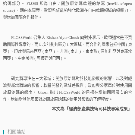
始碼部分。
FLOSS
即為自由
/
開放原始碼軟體的縮寫
(free/libre/open
source)
，藉由本專案，歐盟希望能夠強化歐洲在自由軟體領域的領導力，
與增加國際合作夥伴。
FLOSSWorld
召集人
Rishab Aiyer Ghosh
向對外表示，歐盟通常是不贊
助國際性專案的。而此次計劃共區分五大區域，而合作的國家包括中國
(
東
亞
)
、印度與馬來西亞
(
南亞
)
、非洲
(
南非
)
、東南歐
(
保加利亞與克羅埃
西亞
)
、中南美洲
(
阿根廷與巴西
)
。
研究將專注在三大領域：開放原始碼對於技能發展的影響，以及對經
濟與新增職缺的影響；軟體開發的區域差異性；政府與公家單位對使用開
放原始碼的態度。
Ghosh
指出
FLOSSWorld
的目標在增加國際層次的合
作，增加對其他國家對於開放原始碼的使用與影響的了解程度。
本文為「經濟部產業技術司科技專案成果」
相關連結