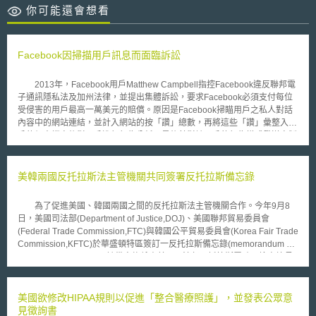
你可能還會想看
Facebook因掃描用戶訊息而面臨訴訟
2013年，Facebook用戶Matthew Campbell指控Facebook違反聯邦電
子通訊隱私法及加州法律，並提出集體訴訟，要求Facebook必須支付每位
受侵害的用戶最高一萬美元的賠償。原因是Facebook掃瞄用戶之私人對話
內容中的網站連結，並計入網站的按「讚」總數，再將這些「讚」彙整入用
戶的個人檔案後對用戶進行行為分析，最後針對該用戶的行為模式發送客製
化的廣告， 造成用戶的困擾。 對此，Facebook辯稱其掃描用戶的訊息
是很普遍的商業行為，因此屬於聯邦電子通訊隱私法例外條款的範疇，而且
Facebook在2012年即已停止傳送客製化廣告，故Facebook要求撤銷此訴
美韓兩國反托拉斯法主管機關共同簽署反托拉斯備忘錄
訟。 然而，2014年12月23日，美國加州奧克蘭地方法官 Phyllis
Hamilton認為，雖然Facebook已經在2012年10月停止傳送客製化廣告，但
為了促進美國、韓國兩國之間的反托拉斯法主管機關合作。今年9月8
Facebook同時並承認仍會持續分析用戶之訊息（理由是為了防止電腦病毒
日，美國司法部(Department of Justice,DOJ)、美國聯邦貿易委員會
以及垃圾郵件），而且Facebook不願意提供任何有關目標式廣告手法的細
(Federal Trade Commission,FTC)與韓國公平貿易委員會(Korea Fair Trade
節，使法院無法判斷這是否為普遍的商業行為而屬於聯邦電子通訊隱私法例
Commission,KFTC)於華盛頓特區簽訂一反托拉斯備忘錄(memorandum of
外條款的範疇，因此，法院裁定駁回Facebook的撤銷申請，本案將繼續進
understanding,MOU)；該備忘錄係由美國司法部反托拉斯署助理檢察總長
行審理程序。
Bill Baer與聯邦貿易委員會女主席Edith Ramirez及韓國公平交易委員會
Jeong Jae-chan共同簽署。本備忘錄於簽署後立即生效。 反托拉斯署
助理檢察總長Bill Baer表示:「具有坦誠和建設性對話之執法合作對於美國、
美國欲修改HIPAA規則以促進「整合醫療照護」，並發表公眾意
韓國及全世界各地之競爭市場維持皆極其重要。本備忘錄標示了一直以來美
見徵詢書