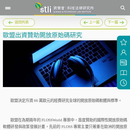
返回列表
上一篇
下一篇
歐盟出資贊助開放原始碼研究
歐盟決定斥資
66
萬歐元的經費研究全球的開放原始碼軟體與標準。
歐盟在為期兩年的
FLOSSWorld
專案中，首度贊助的國際性開放原始碼
軟體研發與政策發展計畫，先前的
FLOSS
專案主要只著重在歐洲的開放原