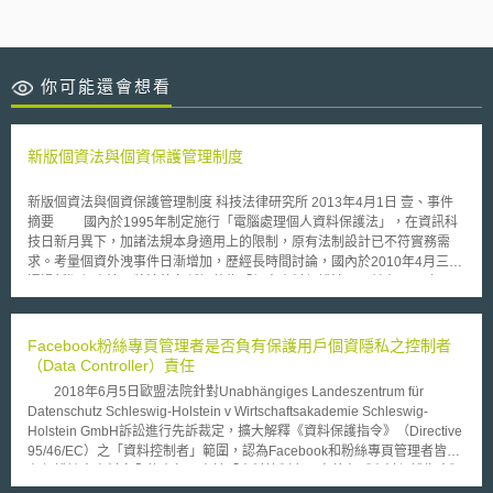
你可能還會想看
新版個資法與個資保護管理制度
新版個資法與個資保護管理制度 科技法律研究所 2013年4月1日 壹、事件
摘要 國內於1995年制定施行「電腦處理個人資料保護法」，在資訊科
技日新月異下，加諸法規本身適用上的限制，原有法制設計已不符實務需
求。考量個資外洩事件日漸增加，歷經長時間討論，國內於2010年4月三讀
通過新版個資法，將法律名稱調整為「個人資料保護法」，並在2012年10
月1日正式實施新制。新法不僅全面調整法規內容，並大幅加重企業所負義
務與責任，就民事責任而言，單一事件 賠償金額最高達到10億。對國內產
業而言，如何有效因應個資法要求，採取妥適的對應策略降低風險，已成為
Facebook粉絲專頁管理者是否負有保護用戶個資隱私之控制者
企業運營上的關鍵課題。 貳、重點說明 一、新版個資法暨施行細則正式施
（Data Controller）責任
行 個人資料保護可說是近期國內最受重視的議題，事實上國內早於
2018年6月5日歐盟法院針對Unabhängiges Landeszentrum für
1995年8月即制定施行「電腦處理個人資料保護法」，惟經過十餘年的發
Datenschutz Schleswig-Holstein v Wirtschaftsakademie Schleswig-
展，在電腦與資訊科技日新月異下，包括電子商務等新興商務模式，均廣泛
Holstein GmbH訴訟進行先訴裁定，擴大解釋《資料保護指令》（Directive
蒐集個人資料，個人隱私的妥善保護，日益重要。然而，原有的「電腦處理
95/46/EC）之「資料控制者」範圍，認為Facebook和粉絲專頁管理者皆負
個人資料保護法」，於適用主體方面，存在著行業別的限制，僅有「徵信
有保護訪客資料安全的責任。由於「資料控制者」定義在《資料保護指令》
業、醫院、學校、電信業、金融業、證券業、保險業及大眾傳播業」等八種
與《一般資料保護規則》（GDPR）相同，因此裁定將影響未來使用社群媒