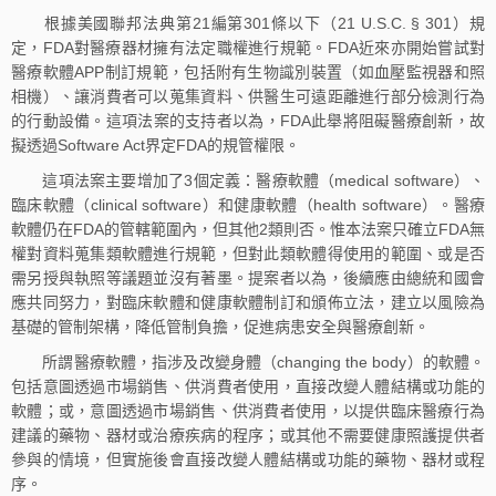
根據美國聯邦法典第21編第301條以下（21 U.S.C. § 301）規
定，FDA對醫療器材擁有法定職權進行規範。FDA近來亦開始嘗試對
醫療軟體APP制訂規範，包括附有生物識別裝置（如血壓監視器和照
相機）、讓消費者可以蒐集資料、供醫生可遠距離進行部分檢測行為
的行動設備。這項法案的支持者以為，FDA此舉將阻礙醫療創新，故
擬透過Software Act界定FDA的規管權限。
這項法案主要增加了3個定義：醫療軟體（medical software）、
臨床軟體（clinical software）和健康軟體（health software）。醫療
軟體仍在FDA的管轄範圍內，但其他2類則否。惟本法案只確立FDA無
權對資料蒐集類軟體進行規範，但對此類軟體得使用的範圍、或是否
需另授與執照等議題並沒有著墨。提案者以為，後續應由總統和國會
應共同努力，對臨床軟體和健康軟體制訂和頒佈立法，建立以風險為
基礎的管制架構，降低管制負擔，促進病患安全與醫療創新。
所謂醫療軟體，指涉及改變身體（changing the body）的軟體。
包括意圖透過市場銷售、供消費者使用，直接改變人體結構或功能的
軟體；或，意圖透過市場銷售、供消費者使用，以提供臨床醫療行為
建議的藥物、器材或治療疾病的程序；或其他不需要健康照護提供者
參與的情境，但實施後會直接改變人體結構或功能的藥物、器材或程
序。