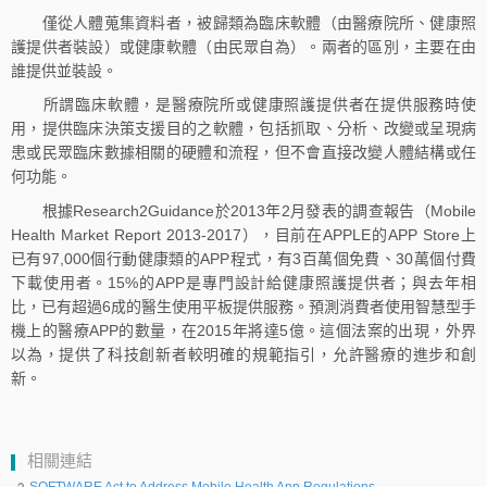
僅從人體蒐集資料者，被歸類為臨床軟體（由醫療院所、健康照
護提供者裝設）或健康軟體（由民眾自為）。兩者的區別，主要在由
誰提供並裝設。
所謂臨床軟體，是醫療院所或健康照護提供者在提供服務時使
用，提供臨床決策支援目的之軟體，包括抓取、分析、改變或呈現病
患或民眾臨床數據相關的硬體和流程，但不會直接改變人體結構或任
何功能。
根據Research2Guidance於2013年2月發表的調查報告（Mobile
Health Market Report 2013-2017），目前在APPLE的APP Store上
已有97,000個行動健康類的APP程式，有3百萬個免費、30萬個付費
下載使用者。15%的APP是專門設計給健康照護提供者；與去年相
比，已有超過6成的醫生使用平板提供服務。預測消費者使用智慧型手
機上的醫療APP的數量，在2015年將達5億。這個法案的出現，外界
以為，提供了科技創新者較明確的規範指引，允許醫療的進步和創
新。
相關連結