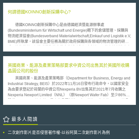
特定事業，以及經由法務部會同中央目的事業主管機關共同指定的行業，方
體服務和平台頁面的個資保護責任。 本案起因德國Schleswig-Holstein
受到規範；此外，該法所保護的客體，亦限於經由「電腦或自動化設備」處
邦獨立資料保護中心要求 Wirtschaftsakademie教育服務公司在Facebook經
何謂德國KOINNO創新採購中心?
理的個人資料，才受到保護，不包括非經電腦處理的個人資料，對於保護個
營之粉絲專頁必須停用，其理由認為Facebook和Wirtschaftsakademie進行
人資料隱私權益規範，明顯不足。 個資外洩事件層出不窮下，2007年
之Cookie資料蒐集、處理活動並未通知粉絲成員且因此從中獲利，然
行政院消費者保護委員會提出的十大消費新聞中，「電子商務、電視購物個
德國KOINNO創新採購中心是由德國經濟暨能源辦事處
Wirtschaftsakademie認為並未委託Facebook處理粉絲成員個資，當局應直
資外洩事件」即高居首位，促使法務部與經濟部透過「共同指定」方式，使
(Bundesministerium für Wirtschaft und Energie)轄下的倉儲管理、採購與
接對Facebook要求禁止蒐集處理。歐盟法院認為Wirtschaftsakademie使用
無店面零售業（包括網路購物、型錄購物、電視購物等三種交易態樣）自
物流經濟協會(Bundesverband Materialwirtschaft,Einkauf und Logistik e.V,
Facebook所提供之平台從中受益，即使未實際擁有任何個資，仍被視為負
2010年7月1日起適用「電腦處理個人資料保護法」。 為使個人資料保
BME)所執掌，該協會主要任務為關於政府採購與各領域的物流管理的研發
共同責任（jointly responsible）的資料控制者，應依具體個案評估每個資
護法制規範內容，得以因應急速變遷的社會環境，行政院甚早即已提出「電
成果技術移轉、促進職業與終生教育的補助與經驗交流，目的在於創造未來
料控制者責任程度。 在原《資料保護指令》並未有「資料控制者需負
腦處理個人資料保護法修正草案」，並將名稱修正為「個人資料保護法」，
趨勢、經濟發展與鼓勵創新。而KOINNO創新採購中心的成立宗旨即是持續
共同責任」之規定，本案擴大解釋資料控制者範圍，對照現行GDPR屬於第
歷經立法院會多次討論，終於在2010年4月三讀通過，法律名稱調整為「個
提供政府採購的創新來源，並引導具有創新元素的政府採購實踐為成功經驗
26條「共同控制者」之規範主體，然而本案將資料控制者擴張到未實際處理
人資料保護法」，於5月26日由總統府正式公布。新法雖於2010年4月三讀
與最佳練習。 其中政府採購方面，BME在2004年建立該平臺，其功能
英國商業、能源及產業策略部要求中資公司出售其於英國所收購
資料之粉絲專頁管理者，是否過於嚴格？且未來如何劃分責任與義務，皆有
通過，但為使企業及民眾有充分時間了解並因應新法，新版個資法並未於公
為提供使研發成果能最佳實踐的對話交流、創造未來發展趨勢與創新、將研
晶圓公司的股份
待觀察。
布日施行，而是於該法第56條規定，由行政院另訂施行日期。經過長時間討
發成果技轉給採購機關與提升政府採購的價值。德國慕尼黑國防大學的公共
英國商業、能源及產業策略部（Department for Business, Energy and
論，「個人資料保護法」已由行政院決定在2012年10月1日正式實施，惟新
採購法學與管理研究中心(Forschungszenturm für Recht und Management
Industrial Strategy, BEIS）於2022年11月16日發布行政命令，以國家安全
法第6條關於特種資料原則上不得蒐集、處理與利用，以及第54條要求新法
öffentlicher Beschaffung der Universität der Bundeswehr
為由要求登記於荷蘭的中資公司Nexperia BV出售其於2021年7月收購之
實施前已間接取得的個人資料，必須在一年內補行告知等二項規定，保留暫
München,FoRMöB)是KOINNO的合作夥伴，同時也是德國唯一以企業經營
Nexperia Newport Limited（NNL）（原Newport Wafer Fab）至少86%的
緩實施。 就個人資料保護法制而言，除最為重要的「個人資料保護
與法學觀點分析公共採購問題的跨領域研究中心。
股份。 NNL擁有英國最大的晶圓製造工廠，其每月生產約32,000片晶
法」外，依據母法制定的施行細則，也扮演著關鍵性的角色。原有的「電腦
圓，並大多出口至亞洲用以生產半導體。今（2022）年5月英國政府發現中
處理個人資料保護法施行細則」於1996年5月1日發布施行，鑒於「電腦處
國政府擁有Nexperia BV的母公司聞泰科技大約30％之股份後，即依
理個人資料保護法」已於2010年進行修正，並將名稱修正為「個人資料保
《2021年國家安全與投資法》（National Security and Investment Act）第
最多人閱讀
護法」，法務部也配合新法修正內容，積極研商「電腦處理個人資料保護法
26條調查Nexperia BV於2021年7月收購NNL之行為，並認為該行為恐使
施行細則修正草案」。隨著新版個人資料保護法確定於2012年10月1日正式
NNL的半導體生產技術與知識（technological expertise and know-how）
上路，法務部另於2012年9月26日正式公告?正後的施行細則，並將細則名
二次創作影片是否侵害著作權-以谷阿莫二次創作影片為例
外流至中國，進而損害英國利益。同時，該行政命令亦提及NNL工廠位置靠
稱修正為「個人資料保護法施行細則」。新版個資法暨施行細則正式上路，