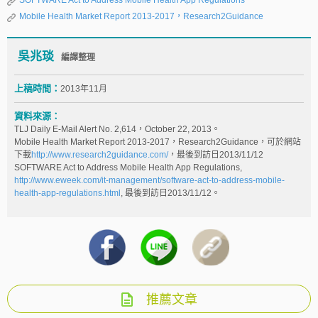
SOFTWARE Act to Address Mobile Health App Regulations
Mobile Health Market Report 2013-2017，Research2Guidance
吳兆琰
編譯整理
上稿時間：
2013年11月
資料來源：
TLJ Daily E-Mail Alert No. 2,614，October 22, 2013。
Mobile Health Market Report 2013-2017，Research2Guidance，可於網站
下載
http://www.research2guidance.com/
，最後到訪日2013/11/12
SOFTWARE Act to Address Mobile Health App Regulations,
http://www.eweek.com/it-management/software-act-to-address-mobile-
health-app-regulations.html
, 最後到訪日2013/11/12。
推薦文章