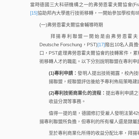
當時德國三大科研機構之一的弗勞恩霍夫爾協會(Fraunhofer-Gesell
[15]
協助邦內大學進行技術移轉，一開始參加學校有8
(一)弗勞恩霍夫爾協會輔導時期
拜揚專利聯盟一開始是由弗勞恩霍夫爾協會的慕尼黑技術移
Deutsche Forschung，PST)
[17]
撥出10名人員
口，PST處理弗勞恩霍夫爾協會的技轉案件，
術移轉人才的職能。以下分別說明聯盟在專利申
(1)專利申請：
發明人提出技術揭露，校內技
揚聯盟，經聯盟評估後給予專利佈局策略建
(2)專利技術商業化的流程：
提出專利申請之
收益分潤等事務。
值得一提的是，德國修訂受雇人發明法第42
揚專利聯盟所負擔，但專利的所有權人還是隸屬
至於專利商業化所得的收益分配比率，拜揚專利聯