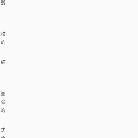
終獲
院校
立的
連結
策並
而強
學的
方式