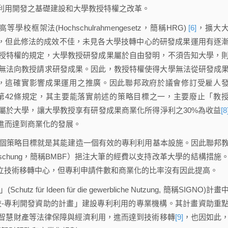
利用開發之基礎建設和大學教授特權之改革。
法(Hochschulrahmengesetz，簡稱HRG)
[6]
，擴大
轉之規定，但此修法的成效不佳，未見各大學技轉中心的研發成果運用有逐
授特權的規定，大學教授研發成果屬於自由發明，不須告知大學，
無法向教授請求研發成果。因此，教授特權使得大學無法從研發成
，這確實影響成果運用之推廣。因此聯邦政府於議會修訂受雇人
第42條規定，其主要能落實前述的策略目標之一，主要廢止「教
屬於大學，讓大學教授享有研發成果商業化所得淨利之30%為收益
[8
進而達到商業化的發展。
場開發)的另一個策略目標就是其能建造一個有效的專利利用基本設施。因此聯邦
ung und Forschung，簡稱BMBF）挹注大筆的經費以支持改革大學的結構措施
設立技術移轉中心，但專利申請件數和商業化的比率沒有因此提高。
 Ideen für die gewerbliche Nutzung, 簡稱SIGNO)計畫
校-專利開發資助的計畫」建設專利利用的專業機構。其計畫資助重
智慧財產等法律保障與經濟利用，進而達到技術移轉
[9]
，也因如此