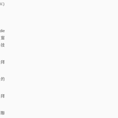
.)
ie
員窗
學技
給拜
後的
由拜
利聯