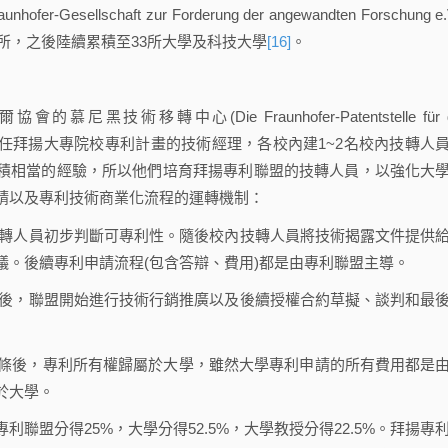
schaft zur Forderung der angewandten Forschung e.V
所，之後陸續累積至33所大學及科技大學
[16]
。
轉中心(Die Fraunhofer-Patentstelle für d
擔任拜揚大專院校專利計畫的技術經理，各校內建1~2名校內技轉人
累積相當的經驗，所以他們培育拜揚專利聯盟的技轉人員，以強化大
請以及專利技術商業化流程的運轉機制：
轉人員初步判斷可專利性。隨後校內技轉人員將技術揭露文件提供
議。後續專利申請流程(包含答辯、費用)都是由專利聯盟主導。
後，聯盟開始進行技術行銷推廣以及後續授權合約草擬、談判和最
條後，專利所有權歸屬於大學，雖然大學專利申請的所有費用都是
於大學。
盟分得25%，大學分得52.5%，大學教授分得22.5%。拜揚專