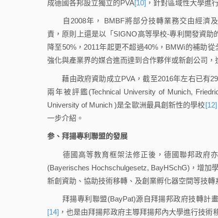
成德國各邦設立獨立的PVA
[10]
，針對區域性大學進
自2008年， BMBF將部分技轉業務交由經濟及科技部(Bundes
責，原則上還是以「SIGNO高等學校-專利開發資助
降至50%，2011年起更不超過40%，BMWi的
強化與產業界的媒合進而達到合作夥伴或新創公司，
藉由政府資助成立PVA，截至2016年左右已有29 
兩年被評鑑(Technical University of Munich, Friedrich-
University of Munich )是全歐洲最具創新性的學校
[12]
一步介紹。
参、拜揚專利聯盟的發展
德國高等教育框架法修正後，德國聯邦政府亦交
(Bayerisches Hochschulgesetz, BayHSchG
新創資助、協助技術移轉、及創業孵化器空間等技轉系列
拜揚專利聯盟(BayPat)源自拜揚邦政府技轉計畫中的拜揚大專院校
[14]
，也是由拜揚邦政府主導拜揚邦內大學進行技術移