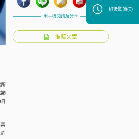
稍後閱讀
(0)
用手機閱讀及分享
推薦文章
究所
承穎
0日
轉業
允許