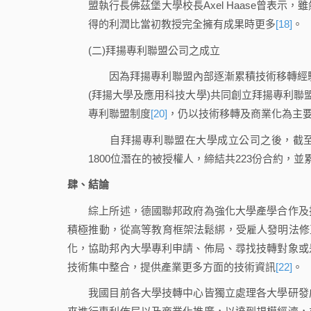
盟執行長佛茲堡大學校長Axel Haase曾表示
得的利潤比當初教授完全擁有成果時更多
[18]
。
(二)拜揚專利聯盟公司之成立
因為拜揚專利聯盟內部逐漸累積技術移轉經驗，
(拜揚大學及應用科技大學)共同創立拜揚專利聯
專利聯盟制度
[20]
，仍以技術移轉及商業化為主
自拜揚專利聯盟在大學成立公司之後，截至201
1800位潛在的被授權人，締結共223份合約，並
肆、結論
綜上所述，德國聯邦政府為強化大學產學合作及技
積極推動，從高等教育框架法鬆綁，受雇人發明法修正
化，協助邦內大學專利申請、佈局、尋找技轉對象或
技術集中整合，提供產業更多方面的技術資訊
[22]
。
我國目前各大學技轉中心皆獨立處理各大學研發成