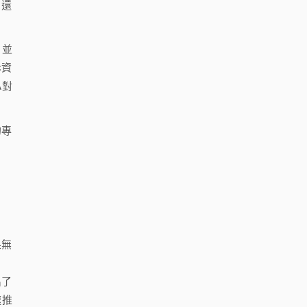
，還
，並
斥資
A對
的專
果無
出了
速推