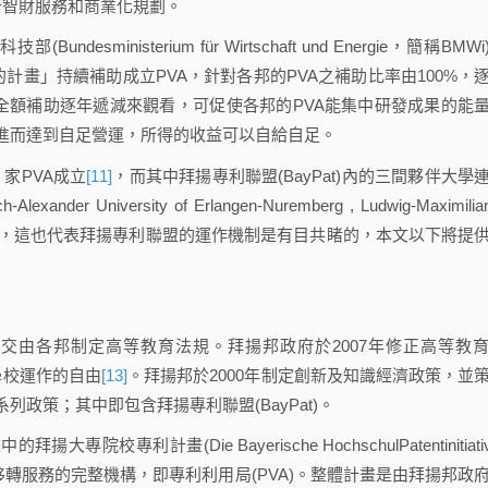
行智財服務和商業化規劃。
ministerium für Wirtschaft und Energie，簡稱BMWi
的計畫」持續補助成立PVA，針對各邦的PVA之補助比率由100%，
補助從全額補助逐年遞減來觀看，可促使各邦的PVA能集中研發成果的能
進而達到自足營運，所得的收益可以自給自足。
家PVA成立
[11]
，而其中拜揚專利聯盟(BayPat)內的三間夥伴大學
Alexander University of Erlangen-Nuremberg , Ludwig-Maximilia
，這也代表拜揚專利聯盟的運作機制是有目共睹的，本文以下將提
由各邦制定高等教育法規。拜揚邦政府於2007年修正高等教
)，增加學校運作的自由
[13]
。拜揚邦於2000年制定創新及知識經濟政策，並
政策；其中即包含拜揚專利聯盟(BayPat)。
專利計畫(Die Bayerische HochschulPatentinitiativ
轉服務的完整機構，即專利利用局(PVA)。整體計畫是由拜揚邦政