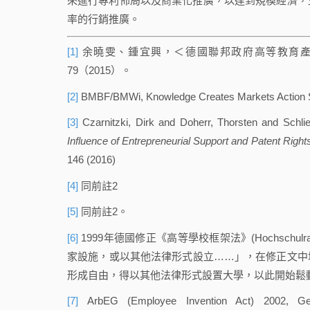
來進行專利佈局以及商業化推廣，以達到規模經濟，
率的行銷推廣。
[1]
余曉雯、鍾宜興，＜德國聯邦政府高等教育產學
79（2015）。
[2]
BMBF/BMWi, Knowledge Creates Markets Action 
[3]
Czarnitzki, Dirk and Doherr, Thorsten and Schli
Influence of Entrepreneurial Support and Patent Righ
146 (2016)
[4]
同前註2
[5]
同前註2。
[6]
1999年德國修正《高等學校框架法》(Hochschul
家設施，或以其他法律形式設立……」，在修正文中
形成自由，得以其他法律形式設置大學，以此開始鬆
[7]
ArbEG (Employee Invention Act) 2002, Gese