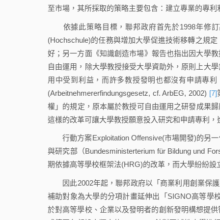
至市場，其所採取的策略主要包含：建立專業的專利
依據此策略目標，聯邦政府首先於1998年修訂高等學校框架
(Hochschule)的任務與增加大學促進技術移
好；另一方面《知識創造市場》報告也指出因大學教
自由運用，除大學教授接受大學資助外，原則上大學
用中受到利益，而許多教授發明也都沒有申請專利
(Arbeitnehmererfindungsgesetz, cf. ArbEG, 2002)
[7]
權」的規定，原本屬於教授可自由運用之研發成果歸
這樣的改革可讓大學教授願意投入研究和申請專利，
行動方案Exploitation Offensive(市
與研究部（Bundesministerterium für Bild
期依據高等學校框架法(HRG)的改革，而大學紛紛
因此2002年起，聯邦政府以「商業利用創業保護」(Schutz für
補助對象為大學的分項計畫延伸出「SIGNO高等學
於對高等學校、企業以及發明者的創新發明構想提供