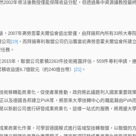
，雖然2002年修法後教授僅能保障收益分配，但透過集中資源讓教授最
2007年弗勞恩霍夫爾協會退出營運，由拜揚邦內所有33所大專
盟公司
[19]
，而拜揚專利聯盟公司仍沿襲當初弗勞恩霍夫爾協會所建
要任務。
5年，聯盟公司累積2263件技術揭露評估，559件專利申請，
累積收益達6.7億歐元（約240億台幣）
[21]
。
術移轉能商業化，促使產業推動，政府將此議題列入國家重要政
以及德國各邦建立PVA等，將原來大學技轉中心的職能藉由PVA
是以新創公司進行研發成果商業化，這樣一站式的服務，將周邊大
果商業化作業，可學習德國模式進行區域型技轉聯盟，以聯盟的