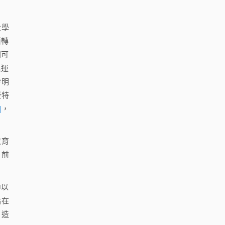
大學
漸轉
則可
果運
發明
授特
]
，
教育
。前
中以
點在
，造