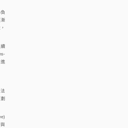
)負
逐漸
量，
連續
ns-
供進
育法
策劃
e)
府與