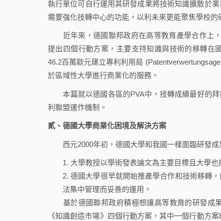
執行單位可自行運用其研發成果將技術知識擴散於業
需要強化技轉中心的功能，以利未來更能聚焦學校的
近年來，德國聯邦政府在高等教育產學合作上，
提出四個行動方案，主要支持知識與技術的移轉在
46.2百萬歐元建立專利利用局 (Patentverwertungs
於區域性大學進行商業化的服務。
本篇就以德國各區的PVA中，技轉成績最好的拜揚專
利聯盟運作機制。
貳、德國大學商業化困境及解決方案
西元2000年初，德國大學和我國一樣面臨研發成
大學教授以學術發表論文為主要目標且大學也
德國大學很早就開始推產學合作和技術移轉，
法集中管理而妥善的運用。
基於德國聯邦政府積極想讓高等教育的研發成果
《知識創造市場》四個行動方案，其中一個行動方案Exploitat