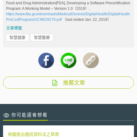
Food and Drug Administration[FDA], Developing a Software Precertification
Program: A Working Model – Version 1.0（2019）,
https://www.fda.gov/downloads/MedicalDevices/DigitalHealth/DigitalHealth
PreCertProgram/UCM629276.pdf
（last visited Jan. 22, 2019）
文章標籤
智慧健康
智慧醫療
推薦文章
你可能還會想看
英國提出通訊資料法之草案