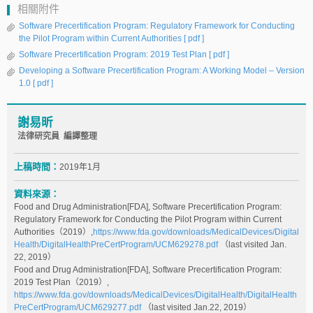
相關附件
Software Precertification Program: Regulatory Framework for Conducting
the Pilot Program within Current Authorities
[ pdf ]
Software Precertification Program: 2019 Test Plan
[ pdf ]
Developing a Software Precertification Program: A Working Model – Version
1.0
[ pdf ]
謝易昕
法律研究員 編譯整理
上稿時間：
2019年1月
資料來源：
Food and Drug Administration[FDA], Software Precertification Program:
Regulatory Framework for Conducting the Pilot Program within Current
Authorities（2019）,
https://www.fda.gov/downloads/MedicalDevices/Digital
Health/DigitalHealthPreCertProgram/UCM629278.pdf
（last visited Jan.
22, 2019）
Food and Drug Administration[FDA], Software Precertification Program:
2019 Test Plan（2019）,
https://www.fda.gov/downloads/MedicalDevices/DigitalHealth/DigitalHealth
PreCertProgram/UCM629277.pdf
（last visited Jan.22, 2019）