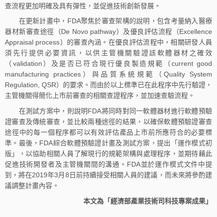
查流程更加明確及具有彈性，並促進技術創新發展。
在更新計畫中，FDA聚焦於審查架構的說明，包含考量納入醫療
器材新審查途徑（De Novo pathway）及優良評估流程（Excellence
Appraisal process）的審查內涵。在優良評估流程中，相關研發人員
須先行提供必要資訊，以供主管機關驗證該軟體器材之確效
（validation）及是否已符合現行優良製造規範（current good
manufacturing practices）與品質系統規範（Quality System
Regulation, QSR）的要求。而由於以上標準已在此程序中先行驗證，
主管機關得簡化上市前審查的相關查證程序，並加速查驗流程。
在測試方案中，則說明FDA將同時對同一軟體器材進行軟體預驗
證審查及傳統審查，並比較兩種途徑的結果，以確保軟體預驗證審查
途徑中的每一個程序都可以有效評估產品上市前所應符合的必要標
準。最後，FDA綜合軟體預驗證計畫及測試方案，提出「運作模式初
版」，以協助相關人員了解現行的規範架構與處理程序，並期待藉此
促進技術開發者及主管機關間的溝通。FDA並於運作模式文件中提
到，將在2019年3月8日前持續接受相關人員的建議，而未來將參酌建
議調整計畫內容。
本文為「經濟部產業技術司科技專案成果」