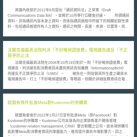
英國內政部於2012年6月提出「通訊資料法」之草案（Draft
Communications Data Bill），並將於10月舉行公聽會討論。 所謂通訊
資料，非指通訊內容本身之資料，而係指通訊過程中所留下的相關紀錄性資
料，包括通訊帳號所有人之資料、通訊之時間、長度、來源、位置等。而目
前蒐集通訊資料之用途，多半為犯罪之偵防、避免緊急危難或反恐怖活動。
其所牽涉之議題重點則為向提供通訊服務之公司調閱相關資料時，該公司是
否有提供之義務，及調閱機關是否有相關權限或對資料之應用是否符合調閱
之目的。 此次所提出之草案，主要可分為三大部分：第一部分賦予公
法蘭克福最高法院判決「不好喝保證退費」電視廣告違反「不正
務機關調閱資料之權限，並規定使用該等資料過程中，相關的安全保護措施
競爭防止法
與法定程序要求。第二部分規定調閱資料所必須的法定審查流程，包括主管
法蘭克福最高法院在2006年10月19日對於一則「不好喝保證退費」電
機關內具備權限的高階主管，應依據比例原則，決定是否可調閱資料，並在
視廣告，判決被告對消費者因未盡到資訊告知義務（Informationspflicht）
一定情況下，須經司法機關審查。另外，國務大臣應建立一定審查機制，審
而違反不正競爭防止法（UWG）。 被告在一則促銷其所生產之礦泉水
核各主管機關之調閱目的與調閱程序恰當與否。最後，第三部分則是有關提
電視廣告中，打上「不好喝保證退費」等標語，但關於詳細退費資訊在電視
升審查制度運作可能性之規定，諸如明訂各個機關所享有之調閱權，以及提
廣告中並無說明，進一步的退費資訊，如退費條件、如何退費等，是黏在寶
供郵務及電信業務經營者相當之資源以配合機關調閱資料之需求。
特瓶瓶身，需待消費者將此標籤撕下，才得以看到相關的退費資訊。原告是
符合不正競爭防止法（UWG）第8條第3項第2款「以促進工商利益為目的而
具備權利能力之工商團體」（Wettwerbsverband）；原告認為被告違反
歐盟有條件批准Meta對Kustomer的併購案
「不正競爭防止法（UWG）」第4條第4款之規定：「未清楚標示引起消費
者購買決心之促銷佸動的條件」。 法蘭克福最高法院（OLG Frankfurt
歐盟執委會於2022年1月27日宣布批准Meta（原Facebook）對
a.M.）首先確認被告所刊登之「不好喝保證退費」電視廣告已經符合不正競
Kustomer的併購案。Kustomer公司本身為向企業銷售客戶關係管理
爭防止法第4條第4款「促銷活動」之構成要件。再者，法院認為在被告所刊
（customer relation management, CRM）整合軟體之公司，故本項併購可
登之電視廣告及附在產品瓶身之退費條件標籤並不足以使消費者明確得知退
能影響Meta對消費者資訊的掌握能力，進而提升廣告市場影響力。因之，
費資訊。被告抗辯，基於現實因素，並無法將具體的保證退費條件一一細數