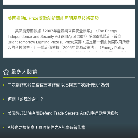
歐盟執委會基於自去（2021）年8月起深入調查本併購案有無影響公平競爭
在電視廣告中；惟法蘭克福最高法院認為，即使消費者可以透過其他管道得
的結果，作成批准本併購案之決定，但要求Meta應遵守其提出的條件。
到相關的退費資訊，亦無法補正被告在電視廣告中未盡到告知義務之缺失。
依據歐盟執委會的調查結果，主要擔憂本併購案可能阻礙CRM整合軟
對於此種類似噱頭之電子媒體行銷手法，是否可以只在產品瓶身明示退費規
體之供給市場、以及CRM整合軟體售後客戶服務之供給市場的公平競爭。
美國推動L Prize獎勵創新節能照明產品技術研發
則，而在電子媒體廣告中忽略不提，是否有不實廣告及消費者權益如何保障
同時，調查中亦確認到Meta限制Kustomer公司的潛在競爭對手、以及新參
等問題，都值得注意。
與上述市場的業者近用Meta的訊息傳遞路徑應用程式介面（message
美國能源部依據「2007年能源獨立與安全法案」（The Energy
channel API）。上述潛在競爭對手與業者和Kustomer公司相同，以中小企
Independence and Security Act (EISA) of 2007）第655條規定，設立
業為其主要銷售客群。而Meta採取此種經營方式，則可能會劇烈減少CRM
Bright Tomorrow Lighting Prize (L Prize)競賽，這是第一個由美國政府所發
整合軟體供給市場、以及CRM整合軟體售後客戶服務供給市場的競爭，導
起的科技競賽。此一規定係依據「2005年能源政策法」（Energy Policy
致相關軟體產品或服務的價格上揚，並伴隨品質與創新能量的下降，更可能
Act of 2005）第1008條而來，賦予能源部對於與其政策目的相關、有重大
將之轉嫁予消費者。 對上述調查結果所提出違反公平競爭秩序的疑
貢獻的科技研發或商業應用，得設置競賽活動並提供獎金。因此，為了促進
慮，Meta則提案追加以下約款，作為條件以圖本併購案能夠獲准：（1）
照明產業的發展，而固態照明（solid-state lighting）科技是具有潛力能減
Meta保證於10年內，將其訊息傳遞路徑應用程式介面以無償、非歧視的方
少照明能源的使用以達解決氣候變遷的方式之一，因此能源部希望在固態照
最多人閱讀
式，公開予存在競爭關係之客戶服務CRM整合軟體供應商、與新參與市場
明技術的研發上扮演催化者的角色，藉由此一競賽來刺激研發超效能固態照
的業者取用；（2）Kustomer公司之客戶所使用Messenger、Instagram之
明產品以取代傳統照明設備。 此一規定對工業的發展造成挑戰，因為
私人通訊服務，以及WhatsApp之功能未來有進行改良或更新時，Kustomer
二次創作影片是否侵害著作權-以谷阿莫二次創作影片為例
將會取代兩種日常生活所使用的產品：60W白熾燈泡與PAR 38滷素燈泡。
公司之競爭對手與新進業者同樣得使用該些更新的功能。歐盟執委會最終認
於2008年5月首先展開的是60W白熾燈泡領域，因為此種燈泡是消費者最普
為Meta若踐行上述約款，將能消除其違反公平競爭秩序的疑慮，而以Meta
遍使用的，約佔美國國內白熾燈泡市場的一半。要獲得此獎項的要求，必須
何謂「監理沙盒」？
履行該些約款為條件批准本併購案。
該替代產品要能使用低於10W的電力，節省83%的能源。該競賽已於2011
年8月結束，由Philips Lighting North America所研發的高效能LED產品獲
美國聯邦法院有關Defend Trade Secrets Act的晚近見解與趨勢
得，除頒發一千萬美元的獎金外，亦已與聯邦政府簽署採購合約。該產品預
計於2012年春於零售商店上架。 L Prize的第二階段競賽於2012年3月
展開，希望針對PAR 38滷素燈泡領域，鼓勵企業研發LED替代產品，來取
A片也要搞創意！具原創性之A片享有著作權
代通常使用於零售商店或戶外安全照明的聚光燈和探照燈等傳統PAR 38滷
素燈泡。此一競賽獎勵對於全美的照明產業是相當好的挑戰，不僅能研發出